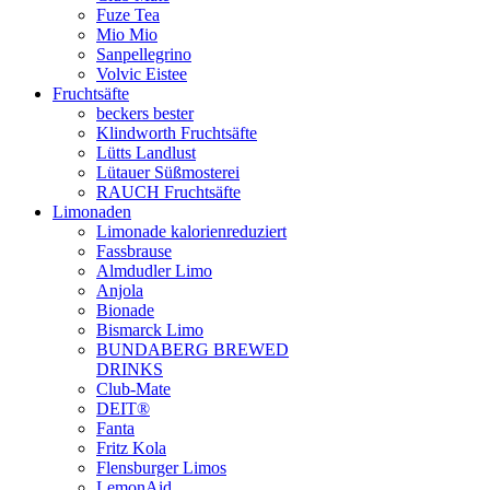
Fuze Tea
Mio Mio
Sanpellegrino
Volvic Eistee
Fruchtsäfte
beckers bester
Klindworth Fruchtsäfte
Lütts Landlust
Lütauer Süßmosterei
RAUCH Fruchtsäfte
Limonaden
Limonade kalorienreduziert
Fassbrause
Almdudler Limo
Anjola
Bionade
Bismarck Limo
BUNDABERG BREWED
DRINKS
Club-Mate
DEIT®
Fanta
Fritz Kola
Flensburger Limos
LemonAid