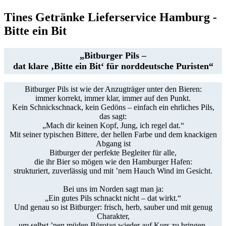
Tines Getränke Lieferservice Hamburg -
Bitte ein Bit
„Bitburger Pils –
dat klare ‚Bitte ein Bit‘ für norddeutsche Puristen“
Bitburger Pils ist wie der Anzugträger unter den Bieren:
immer korrekt, immer klar, immer auf den Punkt.
Kein Schnickschnack, kein Gedöns – einfach ein ehrliches Pils,
das sagt:
„Mach dir keinen Kopf, Jung, ich regel dat.“
Mit seiner typischen Bittere, der hellen Farbe und dem knackigen
Abgang ist
Bitburger der perfekte Begleiter für alle,
die ihr Bier so mögen wie den Hamburger Hafen:
strukturiert, zuverlässig und mit ’nem Hauch Wind im Gesicht.
Bei uns im Norden sagt man ja:
„Ein gutes Pils schnackt nicht – dat wirkt.“
Und genau so ist Bitburger: frisch, herb, sauber und mit genug
Charakter,
um selbst ’nen müden Bürotag wieder auf Kurs zu bringen.