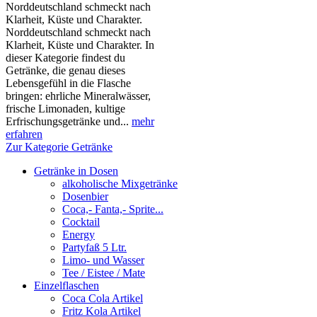
Norddeutschland schmeckt nach
Klarheit, Küste und Charakter.
Norddeutschland schmeckt nach
Klarheit, Küste und Charakter. In
dieser Kategorie findest du
Getränke, die genau dieses
Lebensgefühl in die Flasche
bringen: ehrliche Mineralwässer,
frische Limonaden, kultige
Erfrischungsgetränke und...
mehr
erfahren
Zur Kategorie Getränke
Getränke in Dosen
alkoholische Mixgetränke
Dosenbier
Coca,- Fanta,- Sprite...
Cocktail
Energy
Partyfaß 5 Ltr.
Limo- und Wasser
Tee / Eistee / Mate
Einzelflaschen
Coca Cola Artikel
Fritz Kola Artikel