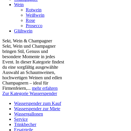
Wein
Rotwein
Weißwein
Rose
Prosecco
Glühwein
Sekt, Wein & Champagner
Sekt, Wein und Champagner
bringen Stil, Genuss und
besondere Momente in jedes
Event. In dieser Kategorie findest
du eine sorgfältig ausgewählte
Auswahl an Schaumweinen,
hochwertigen Weinen und edlen
Champagnern – ideal für
Firmenfeiern,...
mehr erfahren
Zur Kategorie Wasserspender
Wasserspender zum Kauf
Wasserspender zur Miete
Wassergallonen
Service
Trinkbecher
Ersatzteile