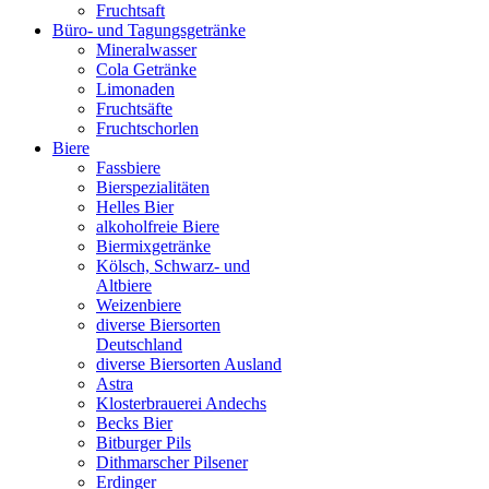
Fruchtsaft
Büro- und Tagungsgetränke
Mineralwasser
Cola Getränke
Limonaden
Fruchtsäfte
Fruchtschorlen
Biere
Fassbiere
Bierspezialitäten
Helles Bier
alkoholfreie Biere
Biermixgetränke
Kölsch, Schwarz- und
Altbiere
Weizenbiere
diverse Biersorten
Deutschland
diverse Biersorten Ausland
Astra
Klosterbrauerei Andechs
Becks Bier
Bitburger Pils
Dithmarscher Pilsener
Erdinger