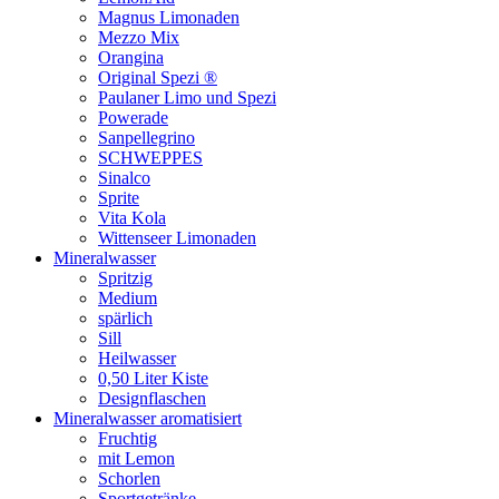
Magnus Limonaden
Mezzo Mix
Orangina
Original Spezi ®
Paulaner Limo und Spezi
Powerade
Sanpellegrino
SCHWEPPES
Sinalco
Sprite
Vita Kola
Wittenseer Limonaden
Mineralwasser
Spritzig
Medium
spärlich
Sill
Heilwasser
0,50 Liter Kiste
Designflaschen
Mineralwasser aromatisiert
Fruchtig
mit Lemon
Schorlen
Sportgetränke