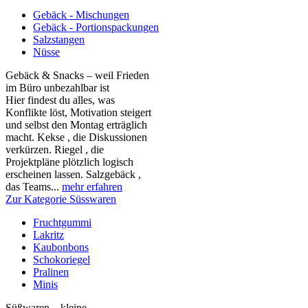
Gebäck - Mischungen
Gebäck - Portionspackungen
Salzstangen
Nüsse
Gebäck & Snacks – weil Frieden
im Büro unbezahlbar ist
Hier findest du alles, was
Konflikte löst, Motivation steigert
und selbst den Montag erträglich
macht. Kekse , die Diskussionen
verkürzen. Riegel , die
Projektpläne plötzlich logisch
erscheinen lassen. Salzgebäck ,
das Teams...
mehr erfahren
Zur Kategorie Süsswaren
Fruchtgummi
Lakritz
Kaubonbons
Schokoriegel
Pralinen
Minis
Süßwaren – kleine