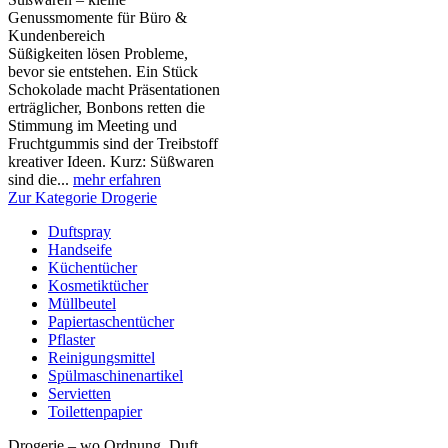
Genussmomente für Büro &
Kundenbereich
Süßigkeiten lösen Probleme,
bevor sie entstehen. Ein Stück
Schokolade macht Präsentationen
erträglicher, Bonbons retten die
Stimmung im Meeting und
Fruchtgummis sind der Treibstoff
kreativer Ideen. Kurz: Süßwaren
sind die...
mehr erfahren
Zur Kategorie Drogerie
Duftspray
Handseife
Küchentücher
Kosmetiktücher
Müllbeutel
Papiertaschentücher
Pflaster
Reinigungsmittel
Spülmaschinenartikel
Servietten
Toilettenpapier
Drogerie – wo Ordnung, Duft