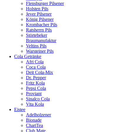
Flensburger Pilsener
Holsten Pils
Jever Pilsener
König Pilsener
Krombacher Pils
Ratsherrn Pils
Störtebeker
Braumanufaktur
Veltins Pils
Warsteiner Pils
Cola Getränke
Afri Cola
Coca Cola
Deit Cola-Mix
Dr. Pepper
Fritz Kola
Pepsi Cola
Proviant
Sinalco Cola
Vita Kola
Eistee
Adelholzener
Bionade
ChariTea
Club Mate