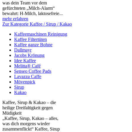
was dein Team vor dem
gefürchteten „Milch‑Alarm“
bewahrt: H‑Milch, laktosefreie...
mehr erfahren
Zur Kategorie Kaffee / Sirup / Kakao
Kaffeemaschinen Reinigung
Kaffee Filtertüten
Kaffee ganze Bohne
Dallmayr
Jacobs Krönung
Idee Kaffee
Melitta® Café
Senseo Coffee Pads
Lavazza Caffe
Mövenpick
Sirup
Kakao
Kaffee, Sirup & Kakao – die
heilige Dreifaltigkeit gegen
Müdigkeit
„Kaffee, Sirup, Kakao – alles,
was dich morgens wieder
zusammenflickt“ Kaffee, Sirup