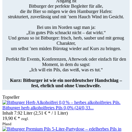
Abgang ist
Bitburger der perfekte Begleiter für alle,
die ihr Bier so mögen wie den Hamburger Hafen:
strukturiert, zuverlässig und mit ’nem Hauch Wind im Gesicht.
Bei uns im Norden sagt man ja:
„Ein gutes Pils schnackt nicht – dat wirkt.“
Und genau so ist Bitburger: frisch, herb, sauber und mit genug
Charakter,
um selbst ’nen müden Bürotag wieder auf Kurs zu bringen.
Perfekt für Events, Konferenzen, Afterwork oder einfach für den
Moment, in dem du sagst:
„Ich will ein Pils, das weiß, was es tut.“
Kurz: Bitburger ist wie ein norddeutscher Handschlag –
fest, ehrlich und ohne Umschweife.
Topseller
Bitburger herb alkoholfreies Pils 0,0% (24/0,33...
Inhalt
7.92 Liter
(2,51 € * / 1 Liter)
19,90 € *
zzgl.
Pfand