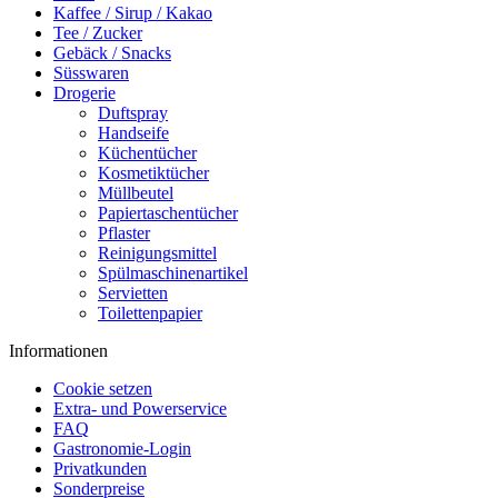
Kaffee / Sirup / Kakao
Tee / Zucker
Gebäck / Snacks
Süsswaren
Drogerie
Duftspray
Handseife
Küchentücher
Kosmetiktücher
Müllbeutel
Papiertaschentücher
Pflaster
Reinigungsmittel
Spülmaschinenartikel
Servietten
Toilettenpapier
Informationen
Cookie setzen
Extra- und Powerservice
FAQ
Gastronomie-Login
Privatkunden
Sonderpreise