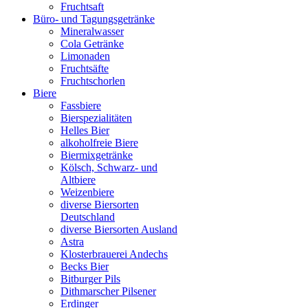
Fruchtsaft
Büro- und Tagungsgetränke
Mineralwasser
Cola Getränke
Limonaden
Fruchtsäfte
Fruchtschorlen
Biere
Fassbiere
Bierspezialitäten
Helles Bier
alkoholfreie Biere
Biermixgetränke
Kölsch, Schwarz- und
Altbiere
Weizenbiere
diverse Biersorten
Deutschland
diverse Biersorten Ausland
Astra
Klosterbrauerei Andechs
Becks Bier
Bitburger Pils
Dithmarscher Pilsener
Erdinger