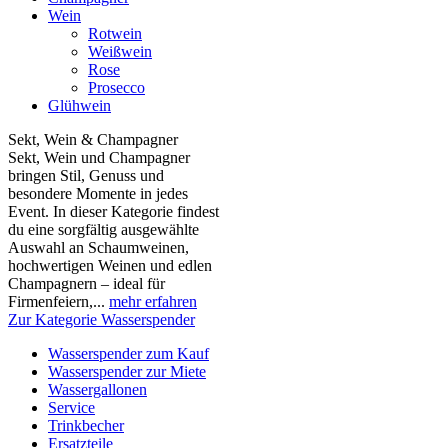
Wein
Rotwein
Weißwein
Rose
Prosecco
Glühwein
Sekt, Wein & Champagner
Sekt, Wein und Champagner
bringen Stil, Genuss und
besondere Momente in jedes
Event. In dieser Kategorie findest
du eine sorgfältig ausgewählte
Auswahl an Schaumweinen,
hochwertigen Weinen und edlen
Champagnern – ideal für
Firmenfeiern,...
mehr erfahren
Zur Kategorie Wasserspender
Wasserspender zum Kauf
Wasserspender zur Miete
Wassergallonen
Service
Trinkbecher
Ersatzteile