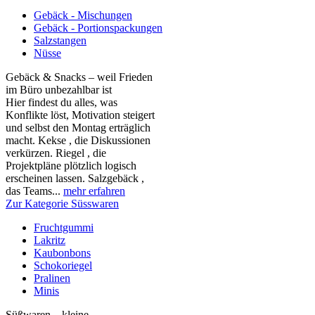
Gebäck - Mischungen
Gebäck - Portionspackungen
Salzstangen
Nüsse
Gebäck & Snacks – weil Frieden
im Büro unbezahlbar ist
Hier findest du alles, was
Konflikte löst, Motivation steigert
und selbst den Montag erträglich
macht. Kekse , die Diskussionen
verkürzen. Riegel , die
Projektpläne plötzlich logisch
erscheinen lassen. Salzgebäck ,
das Teams...
mehr erfahren
Zur Kategorie Süsswaren
Fruchtgummi
Lakritz
Kaubonbons
Schokoriegel
Pralinen
Minis
Süßwaren – kleine