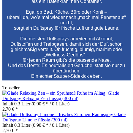
als ein Hafenkran ’nen Container.
Egal ob Bad, Küche, Büro oder Konfi –
überall da, wo’s mal wieder nach „mach mal Fenster auf“
riecht,
sorgt ein Duftspray für frische Luft und gute Laune.
Die meisten Duftsprays arbeiten mit Alkohol,
Duftstoffen und Treibgasen, damit sich der Duft schön
gleichmäßig verteilt. Ob fruchtig, blumig, maritim oder
„Wellness‑Gedöns“ –
für jeden Raum gibt’s die passende Nase.
Und das Beste: Es neutralisiert Gerüche, statt sie nur zu
übertünchen.
Ein echter Sauber‑Sidekick eben.
Topseller
Glade
Duftspray Relaxing Zen flüssig (300 ml)
Inhalt
0.3 Liter
(0,90 € * / 0.1 Liter)
2,70 € *
Glade
Duftspray Limone flüssig (300 ml)
Inhalt
0.3 Liter
(0,90 € * / 0.1 Liter)
2,70 € *