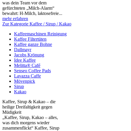
was dein Team vor dem
gefürchteten „Milch‑Alarm“
bewahrt: H‑Milch, laktosefreie...
mehr erfahren
Zur Kategorie Kaffee / Sirup / Kakao
Kaffeemaschinen Reinigung
Kaffee Filtertüten
Kaffee ganze Bohne
Dallmayr
Jacobs Krönung
Idee Kaffee
Melitta® Café
Senseo Coffee Pads
Lavazza Caffe
Mövenpick
Sirup
Kakao
Kaffee, Sirup & Kakao – die
heilige Dreifaltigkeit gegen
Müdigkeit
„Kaffee, Sirup, Kakao – alles,
was dich morgens wieder
zusammenflickt“ Kaffee, Sirup