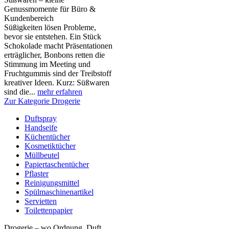
Genussmomente für Büro &
Kundenbereich
Süßigkeiten lösen Probleme,
bevor sie entstehen. Ein Stück
Schokolade macht Präsentationen
erträglicher, Bonbons retten die
Stimmung im Meeting und
Fruchtgummis sind der Treibstoff
kreativer Ideen. Kurz: Süßwaren
sind die...
mehr erfahren
Zur Kategorie Drogerie
Duftspray
Handseife
Küchentücher
Kosmetiktücher
Müllbeutel
Papiertaschentücher
Pflaster
Reinigungsmittel
Spülmaschinenartikel
Servietten
Toilettenpapier
Drogerie – wo Ordnung, Duft