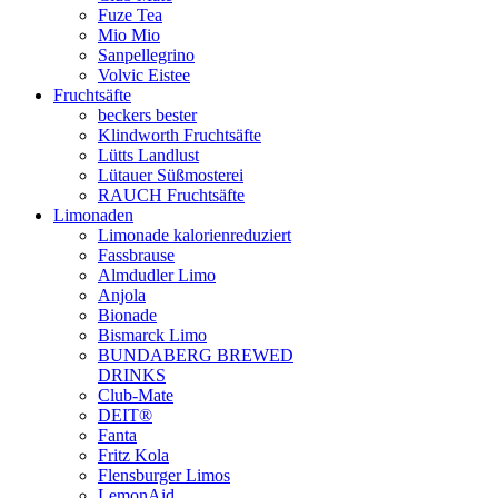
Fuze Tea
Mio Mio
Sanpellegrino
Volvic Eistee
Fruchtsäfte
beckers bester
Klindworth Fruchtsäfte
Lütts Landlust
Lütauer Süßmosterei
RAUCH Fruchtsäfte
Limonaden
Limonade kalorienreduziert
Fassbrause
Almdudler Limo
Anjola
Bionade
Bismarck Limo
BUNDABERG BREWED
DRINKS
Club-Mate
DEIT®
Fanta
Fritz Kola
Flensburger Limos
LemonAid