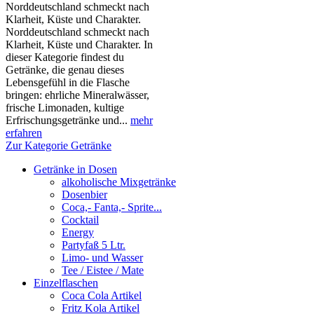
Norddeutschland schmeckt nach
Klarheit, Küste und Charakter.
Norddeutschland schmeckt nach
Klarheit, Küste und Charakter. In
dieser Kategorie findest du
Getränke, die genau dieses
Lebensgefühl in die Flasche
bringen: ehrliche Mineralwässer,
frische Limonaden, kultige
Erfrischungsgetränke und...
mehr
erfahren
Zur Kategorie Getränke
Getränke in Dosen
alkoholische Mixgetränke
Dosenbier
Coca,- Fanta,- Sprite...
Cocktail
Energy
Partyfaß 5 Ltr.
Limo- und Wasser
Tee / Eistee / Mate
Einzelflaschen
Coca Cola Artikel
Fritz Kola Artikel