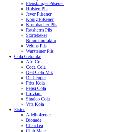
Flensburger Pilsener
Holsten Pils
Jever Pilsener
König Pilsener
Krombacher Pils
Ratsherrn Pils
Störtebeker
Braumanufaktur
Veltins Pils
Warsteiner Pils
Cola Getränke
Afri Cola
Coca Cola
Deit Cola-Mix
Dr. Pepper
Fritz Kola
Pepsi Cola
Proviant
Sinalco Cola
Vita Kola
Eistee
Adelholzener
Bionade
ChariTea
Club Mate