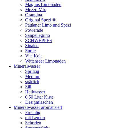
Magnus Limonaden
Mezzo Mix
Orangina
Original Spezi ®
Paulaner Limo und Spezi
Powerade
Sanpellegrino
SCHWEPPES
Sinalco
Sprite
Vita Kola
Wittenseer Limonaden
Mineralwasser
Spritzig
Medium
spärlich
Sill
Heilwasser
0,50 Liter Kiste
Designflaschen
Mineralwasser aromatisiert
Fruchtig
mit Lemon
Schorlen
Sportgetränke