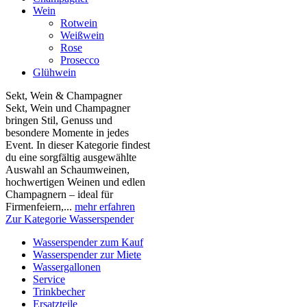
Wein
Rotwein
Weißwein
Rose
Prosecco
Glühwein
Sekt, Wein & Champagner
Sekt, Wein und Champagner
bringen Stil, Genuss und
besondere Momente in jedes
Event. In dieser Kategorie findest
du eine sorgfältig ausgewählte
Auswahl an Schaumweinen,
hochwertigen Weinen und edlen
Champagnern – ideal für
Firmenfeiern,...
mehr erfahren
Zur Kategorie Wasserspender
Wasserspender zum Kauf
Wasserspender zur Miete
Wassergallonen
Service
Trinkbecher
Ersatzteile