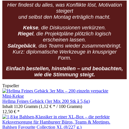
Hier findest du alles, was Konflikte löst, Motivation
steigert
und selbst den Montag erträglich macht.
Kekse
, die Diskussionen verkürzen.
Riegel
, die Projektpläne plötzlich logisch
erscheinen lassen.
Salzgebäck
, das Teams wieder zusammenbringt.
Kurz: diplomatische Werkzeuge in knuspriger
Form.
Einfach bestellen, hinstellen – und beobachten,
wie die Stimmung steigt.
Topseller
Hellma Feines Gebäck (3er Mix 200 Stk à 5,6g)
Inhalt
1120 Gramm
(1,12 € * / 100 Gramm)
12,50 € *
Bahlsen Favourite Collection XL (8/227 g.)