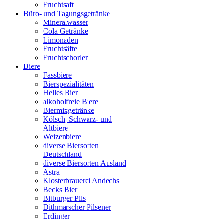
Fruchtsaft
Büro- und Tagungsgetränke
Mineralwasser
Cola Getränke
Limonaden
Fruchtsäfte
Fruchtschorlen
Biere
Fassbiere
Bierspezialitäten
Helles Bier
alkoholfreie Biere
Biermixgetränke
Kölsch, Schwarz- und
Altbiere
Weizenbiere
diverse Biersorten
Deutschland
diverse Biersorten Ausland
Astra
Klosterbrauerei Andechs
Becks Bier
Bitburger Pils
Dithmarscher Pilsener
Erdinger