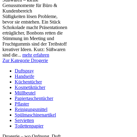
Genussmomente für Büro &
Kundenbereich
Süßigkeiten lösen Probleme,
bevor sie entstehen. Ein Stück
Schokolade macht Präsentationen
erträglicher, Bonbons retten die
Stimmung im Meeting und
Fruchtgummis sind der Treibstoff
kreativer Ideen. Kurz: Süßwaren
sind die...
mehr erfahren
Zur Kategorie Drogerie
Duftspray
Handseife
Küchentücher
Kosmetiktücher
Müllbeutel
Papiertaschentücher
Pflaster
Reinigungsmittel
Spülmaschinenartikel
Servietten
Toilettenpapier
Drogerie – wo Ordnung, Duft