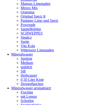
Magnus Limonaden
Mezzo Mix
Orangina
Original Spezi ®
Paulaner Limo und Spezi
Powerade
Sanpellegrino
SCHWEPPES
Sinalco
Sprite
Vita Kola
Wittenseer Limonaden
Mineralwasser
Spritzig
Medium
spärlich
Sill
Heilwasser
0,50 Liter Kiste
Designflaschen
Mineralwasser aromatisiert
Fruchtig
mit Lemon
Schorlen
Sportgetränke