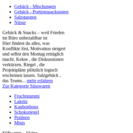
Gebäck - Mischungen
Gebäck - Portionspackungen
Salzstangen
Nüsse
Gebäck & Snacks – weil Frieden
im Büro unbezahlbar ist
Hier findest du alles, was
Konflikte löst, Motivation steigert
und selbst den Montag erträglich
macht. Kekse , die Diskussionen
verkürzen. Riegel , die
Projektpläne plötzlich logisch
erscheinen lassen. Salzgebäck ,
das Teams...
mehr erfahren
Zur Kategorie Süsswaren
Fruchtgummi
Lakritz
Kaubonbons
Schokoriegel
Pralinen
Minis
Süßwaren – kleine