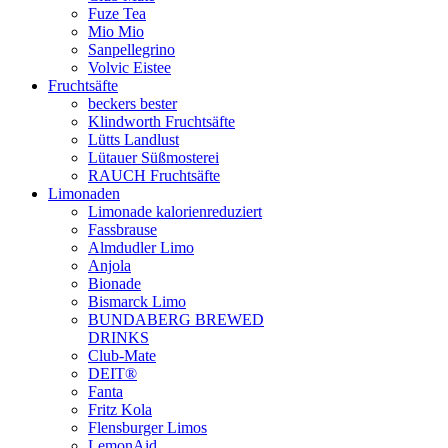
Fuze Tea
Mio Mio
Sanpellegrino
Volvic Eistee
Fruchtsäfte
beckers bester
Klindworth Fruchtsäfte
Lütts Landlust
Lütauer Süßmosterei
RAUCH Fruchtsäfte
Limonaden
Limonade kalorienreduziert
Fassbrause
Almdudler Limo
Anjola
Bionade
Bismarck Limo
BUNDABERG BREWED
DRINKS
Club-Mate
DEIT®
Fanta
Fritz Kola
Flensburger Limos
LemonAid