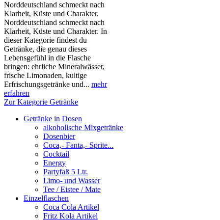
Norddeutschland schmeckt nach
Klarheit, Küste und Charakter.
Norddeutschland schmeckt nach
Klarheit, Küste und Charakter. In
dieser Kategorie findest du
Getränke, die genau dieses
Lebensgefühl in die Flasche
bringen: ehrliche Mineralwässer,
frische Limonaden, kultige
Erfrischungsgetränke und...
mehr
erfahren
Zur Kategorie Getränke
Getränke in Dosen
alkoholische Mixgetränke
Dosenbier
Coca,- Fanta,- Sprite...
Cocktail
Energy
Partyfaß 5 Ltr.
Limo- und Wasser
Tee / Eistee / Mate
Einzelflaschen
Coca Cola Artikel
Fritz Kola Artikel