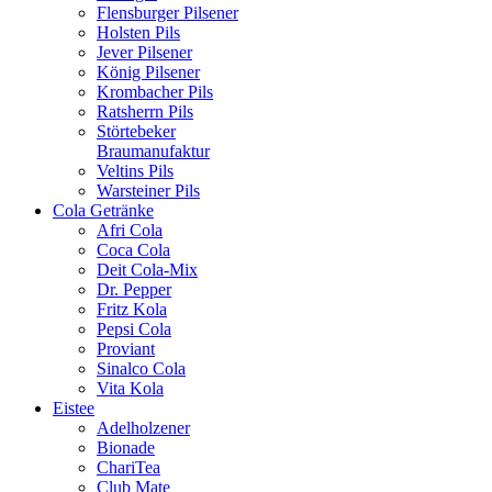
Flensburger Pilsener
Holsten Pils
Jever Pilsener
König Pilsener
Krombacher Pils
Ratsherrn Pils
Störtebeker
Braumanufaktur
Veltins Pils
Warsteiner Pils
Cola Getränke
Afri Cola
Coca Cola
Deit Cola-Mix
Dr. Pepper
Fritz Kola
Pepsi Cola
Proviant
Sinalco Cola
Vita Kola
Eistee
Adelholzener
Bionade
ChariTea
Club Mate