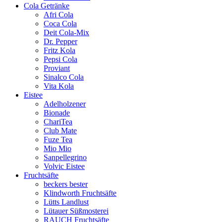
Cola Getränke
Afri Cola
Coca Cola
Deit Cola-Mix
Dr. Pepper
Fritz Kola
Pepsi Cola
Proviant
Sinalco Cola
Vita Kola
Eistee
Adelholzener
Bionade
ChariTea
Club Mate
Fuze Tea
Mio Mio
Sanpellegrino
Volvic Eistee
Fruchtsäfte
beckers bester
Klindworth Fruchtsäfte
Lütts Landlust
Lütauer Süßmosterei
RAUCH Fruchtsäfte