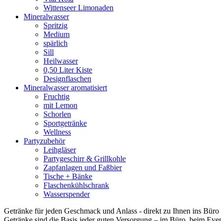
Wittenseer Limonaden
Mineralwasser
Spritzig
Medium
spärlich
Sill
Heilwasser
0,50 Liter Kiste
Designflaschen
Mineralwasser aromatisiert
Fruchtig
mit Lemon
Schorlen
Sportgetränke
Wellness
Partyzubehör
Leihgläser
Partygeschirr & Grillkohle
Zapfanlagen und Faßbier
Tische + Bänke
Flaschenkühlschrank
Wasserspender
Getränke für jeden Geschmack und Anlass - direkt zu Ihnen ins Büro g
Getränke sind die Basis jeder guten Versorgung – im Büro, beim Event