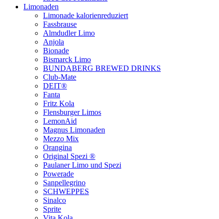
Limonaden
Limonade kalorienreduziert
Fassbrause
Almdudler Limo
Anjola
Bionade
Bismarck Limo
BUNDABERG BREWED DRINKS
Club-Mate
DEIT®
Fanta
Fritz Kola
Flensburger Limos
LemonAid
Magnus Limonaden
Mezzo Mix
Orangina
Original Spezi ®
Paulaner Limo und Spezi
Powerade
Sanpellegrino
SCHWEPPES
Sinalco
Sprite
Vita Kola