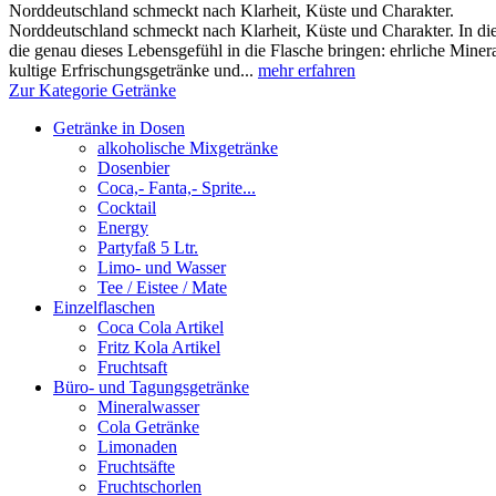
Norddeutschland schmeckt nach Klarheit, Küste und Charakter.
Norddeutschland schmeckt nach Klarheit, Küste und Charakter. In die
die genau dieses Lebensgefühl in die Flasche bringen: ehrliche Miner
kultige Erfrischungsgetränke und...
mehr erfahren
Zur Kategorie Getränke
Getränke in Dosen
alkoholische Mixgetränke
Dosenbier
Coca,- Fanta,- Sprite...
Cocktail
Energy
Partyfaß 5 Ltr.
Limo- und Wasser
Tee / Eistee / Mate
Einzelflaschen
Coca Cola Artikel
Fritz Kola Artikel
Fruchtsaft
Büro- und Tagungsgetränke
Mineralwasser
Cola Getränke
Limonaden
Fruchtsäfte
Fruchtschorlen