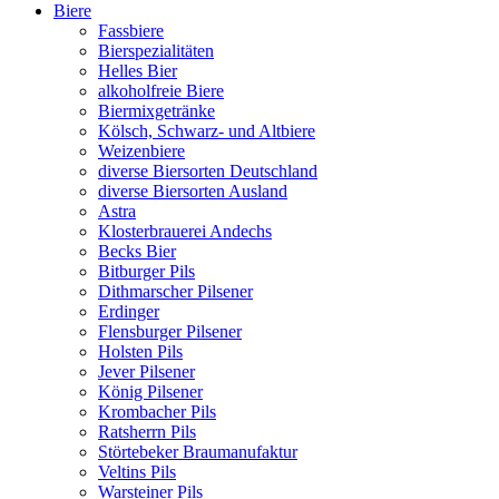
Biere
Fassbiere
Bierspezialitäten
Helles Bier
alkoholfreie Biere
Biermixgetränke
Kölsch, Schwarz- und Altbiere
Weizenbiere
diverse Biersorten Deutschland
diverse Biersorten Ausland
Astra
Klosterbrauerei Andechs
Becks Bier
Bitburger Pils
Dithmarscher Pilsener
Erdinger
Flensburger Pilsener
Holsten Pils
Jever Pilsener
König Pilsener
Krombacher Pils
Ratsherrn Pils
Störtebeker Braumanufaktur
Veltins Pils
Warsteiner Pils