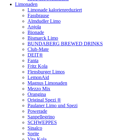
Limonaden
Limonade kalorienreduziert
Fassbrause
Almdudler Limo
Anjola
Bionade
Bismarck Limo
BUNDABERG BREWED DRINKS
Club-Mate
DEIT®
Fanta
Fritz Kola
Flensburger Limos
LemonAid
Magnus Limonaden
Mezzo Mix
Orangina
Original Spezi ®
Paulaner Limo und Spezi
Powerade
Sanpellegrino
SCHWEPPES
Sinalco
Sprite
Vita Kola