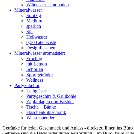
Wittenseer Limonaden
Mineralwasser
Spritzig
Medium
spärlich
Sill
Heilwasser
0,50 Liter Kiste
Designflaschen
Mineralwasser aromatisiert
Fruchtig
mit Lemon
Schorlen
Sportgetränke
Wellness
Partyzubehör
Leihgläser
Partygeschirr & Grillkohle
Zapfanlagen und Faßbier
Tische + Bänke
Flaschenkühlschrank
Wasserspender
Getränke für jeden Geschmack und Anlass - direkt zu Ihnen ins Büro g
Getränke sind die Basis jeder guten Versorgung – im Büro, beim Event