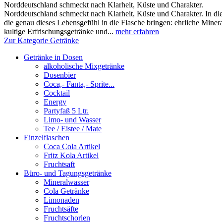
Norddeutschland schmeckt nach Klarheit, Küste und Charakter.
Norddeutschland schmeckt nach Klarheit, Küste und Charakter. In die
die genau dieses Lebensgefühl in die Flasche bringen: ehrliche Miner
kultige Erfrischungsgetränke und...
mehr erfahren
Zur Kategorie Getränke
Getränke in Dosen
alkoholische Mixgetränke
Dosenbier
Coca,- Fanta,- Sprite...
Cocktail
Energy
Partyfaß 5 Ltr.
Limo- und Wasser
Tee / Eistee / Mate
Einzelflaschen
Coca Cola Artikel
Fritz Kola Artikel
Fruchtsaft
Büro- und Tagungsgetränke
Mineralwasser
Cola Getränke
Limonaden
Fruchtsäfte
Fruchtschorlen