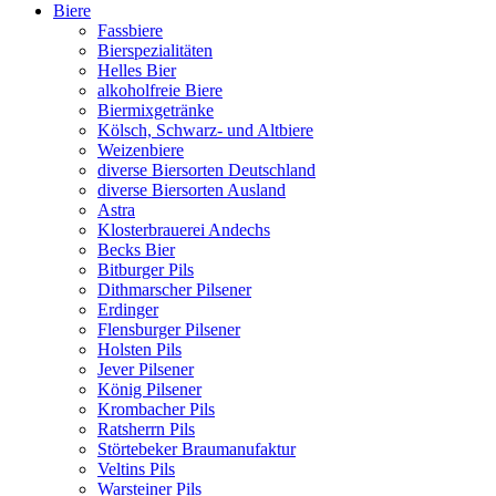
Biere
Fassbiere
Bierspezialitäten
Helles Bier
alkoholfreie Biere
Biermixgetränke
Kölsch, Schwarz- und Altbiere
Weizenbiere
diverse Biersorten Deutschland
diverse Biersorten Ausland
Astra
Klosterbrauerei Andechs
Becks Bier
Bitburger Pils
Dithmarscher Pilsener
Erdinger
Flensburger Pilsener
Holsten Pils
Jever Pilsener
König Pilsener
Krombacher Pils
Ratsherrn Pils
Störtebeker Braumanufaktur
Veltins Pils
Warsteiner Pils