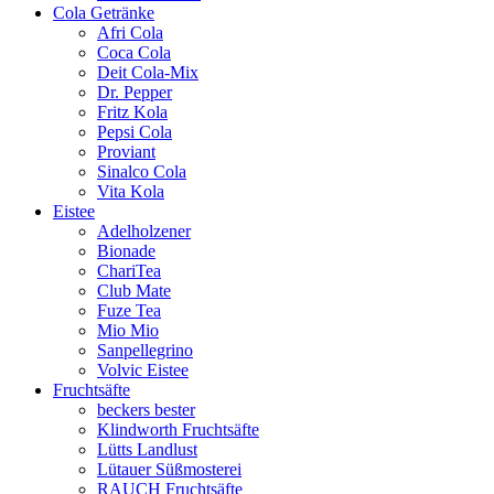
Cola Getränke
Afri Cola
Coca Cola
Deit Cola-Mix
Dr. Pepper
Fritz Kola
Pepsi Cola
Proviant
Sinalco Cola
Vita Kola
Eistee
Adelholzener
Bionade
ChariTea
Club Mate
Fuze Tea
Mio Mio
Sanpellegrino
Volvic Eistee
Fruchtsäfte
beckers bester
Klindworth Fruchtsäfte
Lütts Landlust
Lütauer Süßmosterei
RAUCH Fruchtsäfte