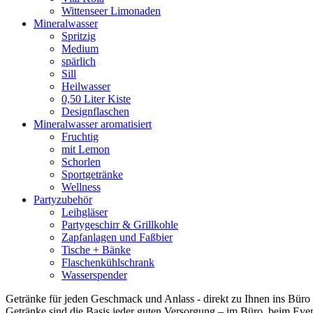
Wittenseer Limonaden
Mineralwasser
Spritzig
Medium
spärlich
Sill
Heilwasser
0,50 Liter Kiste
Designflaschen
Mineralwasser aromatisiert
Fruchtig
mit Lemon
Schorlen
Sportgetränke
Wellness
Partyzubehör
Leihgläser
Partygeschirr & Grillkohle
Zapfanlagen und Faßbier
Tische + Bänke
Flaschenkühlschrank
Wasserspender
Getränke für jeden Geschmack und Anlass - direkt zu Ihnen ins Büro g
Getränke sind die Basis jeder guten Versorgung – im Büro, beim Event