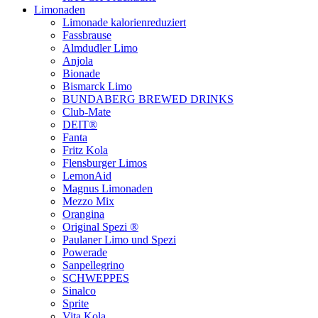
Limonaden
Limonade kalorienreduziert
Fassbrause
Almdudler Limo
Anjola
Bionade
Bismarck Limo
BUNDABERG BREWED DRINKS
Club-Mate
DEIT®
Fanta
Fritz Kola
Flensburger Limos
LemonAid
Magnus Limonaden
Mezzo Mix
Orangina
Original Spezi ®
Paulaner Limo und Spezi
Powerade
Sanpellegrino
SCHWEPPES
Sinalco
Sprite
Vita Kola