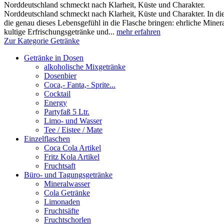
Norddeutschland schmeckt nach Klarheit, Küste und Charakter.
Norddeutschland schmeckt nach Klarheit, Küste und Charakter. In die
die genau dieses Lebensgefühl in die Flasche bringen: ehrliche Miner
kultige Erfrischungsgetränke und...
mehr erfahren
Zur Kategorie Getränke
Getränke in Dosen
alkoholische Mixgetränke
Dosenbier
Coca,- Fanta,- Sprite...
Cocktail
Energy
Partyfaß 5 Ltr.
Limo- und Wasser
Tee / Eistee / Mate
Einzelflaschen
Coca Cola Artikel
Fritz Kola Artikel
Fruchtsaft
Büro- und Tagungsgetränke
Mineralwasser
Cola Getränke
Limonaden
Fruchtsäfte
Fruchtschorlen