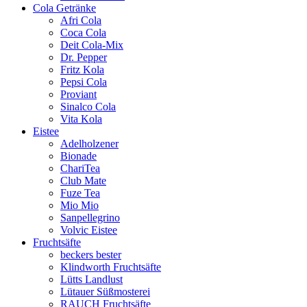
Cola Getränke
Afri Cola
Coca Cola
Deit Cola-Mix
Dr. Pepper
Fritz Kola
Pepsi Cola
Proviant
Sinalco Cola
Vita Kola
Eistee
Adelholzener
Bionade
ChariTea
Club Mate
Fuze Tea
Mio Mio
Sanpellegrino
Volvic Eistee
Fruchtsäfte
beckers bester
Klindworth Fruchtsäfte
Lütts Landlust
Lütauer Süßmosterei
RAUCH Fruchtsäfte