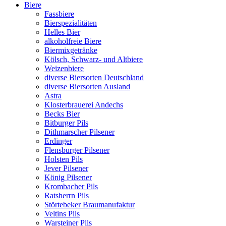
Biere
Fassbiere
Bierspezialitäten
Helles Bier
alkoholfreie Biere
Biermixgetränke
Kölsch, Schwarz- und Altbiere
Weizenbiere
diverse Biersorten Deutschland
diverse Biersorten Ausland
Astra
Klosterbrauerei Andechs
Becks Bier
Bitburger Pils
Dithmarscher Pilsener
Erdinger
Flensburger Pilsener
Holsten Pils
Jever Pilsener
König Pilsener
Krombacher Pils
Ratsherrn Pils
Störtebeker Braumanufaktur
Veltins Pils
Warsteiner Pils