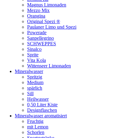
Magnus Limonaden
Mezzo Mix
Orangina
Original Spezi ®
Paulaner Limo und Spezi
Powerade
Sanpellegrino
SCHWEPPES
Sinalco
Sprite
Vita Kola
Wittenseer Limonaden
Mineralwasser
Spritzig
Medium
spärlich
Sill
Heilwasser
0,50 Liter Kiste
Designflaschen
Mineralwasser aromatisiert
Fruchtig
mit Lemon
Schorlen
Sportgetränke