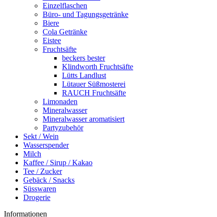
Einzelflaschen
Büro- und Tagungsgetränke
Biere
Cola Getränke
Eistee
Fruchtsäfte
beckers bester
Klindworth Fruchtsäfte
Lütts Landlust
Lütauer Süßmosterei
RAUCH Fruchtsäfte
Limonaden
Mineralwasser
Mineralwasser aromatisiert
Partyzubehör
Sekt / Wein
Wasserspender
Milch
Kaffee / Sirup / Kakao
Tee / Zucker
Gebäck / Snacks
Süsswaren
Drogerie
Informationen