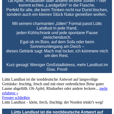
Ob Apfel, Rhabarber oder andere leckere Sorten – hier
kommt echtes „Landgefühl“ in die Flasche.
Perfekt für alle, die beim Trinken nicht nur Durst löschen,
sondern auch ein kleines Stück Natur genießen wollen.
Mit seinem charmanten „lütten“ Format passt Lütts
Landlust in jede Hand,
jeden Kühlschrank und jede spontane Pause
zwischendurch.
Egal ob im Büro, auf dem Sofa oder beim
Sonnenuntergang am Deich –
dieses Getränk sagt:
Mach mal locker, ich kümmere mich
um den Rest.
Kurz gesagt: Weniger Großstadtstress, mehr Landlust im
Glas. Prost!
Lütts Landlust ist die norddeutsche Antwort auf langweilige
Getränke: fruchtig, frisch und mit einer ordentlichen Brise guter
Laune abgefüllt. Ob Apfel, Rhabarber oder andere leckere...
mehr
erfahren »
Fenster schließen
Lütts Landlust – klein, frech, fruchtig: der Norden trinkt’s weg!
Lütts Landlust ist die norddeutsche Antwort auf