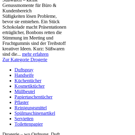
Genussmomente für Büro &
Kundenbereich
Süßigkeiten lösen Probleme,
bevor sie entstehen. Ein Stück
Schokolade macht Präsentationen
erträglicher, Bonbons retten die
Stimmung im Meeting und
Fruchtgummis sind der Treibstoff
kreativer Ideen. Kurz: Süßwaren
sind die...
mehr erfahren
Zur Kategorie Drogerie
Duftspray
Handseife
Küchentücher
Kosmetiktücher
Müllbeutel
Papiertaschentücher
Pflaster
Reinigungsmittel
Spülmaschinenartikel
Servietten
Toilettenpapier
Drogerie – wo Ordnung, Duft