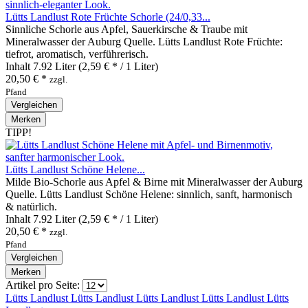
Lütts Landlust Rote Früchte Schorle (24/0,33...
Sinnliche Schorle aus Apfel, Sauerkirsche & Traube mit
Mineralwasser der Auburg Quelle. Lütts Landlust Rote Früchte:
tiefrot, aromatisch, verführerisch.
Inhalt
7.92 Liter
(2,59 € * / 1 Liter)
20,50 € *
zzgl.
Pfand
Vergleichen
Merken
TIPP!
Lütts Landlust Schöne Helene...
Milde Bio‑Schorle aus Apfel & Birne mit Mineralwasser der Auburg
Quelle. Lütts Landlust Schöne Helene: sinnlich, sanft, harmonisch
& natürlich.
Inhalt
7.92 Liter
(2,59 € * / 1 Liter)
20,50 € *
zzgl.
Pfand
Vergleichen
Merken
Artikel pro Seite:
Lütts Landlust
Lütts Landlust
Lütts Landlust
Lütts Landlust
Lütts