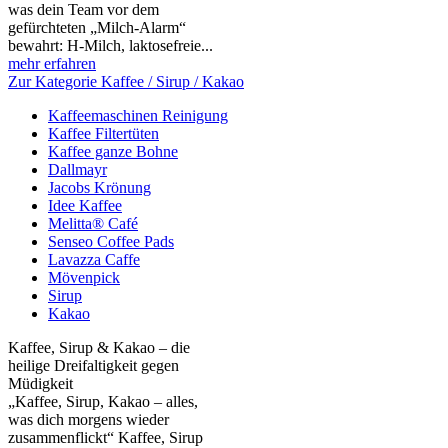
was dein Team vor dem
gefürchteten „Milch‑Alarm“
bewahrt: H‑Milch, laktosefreie...
mehr erfahren
Zur Kategorie Kaffee / Sirup / Kakao
Kaffeemaschinen Reinigung
Kaffee Filtertüten
Kaffee ganze Bohne
Dallmayr
Jacobs Krönung
Idee Kaffee
Melitta® Café
Senseo Coffee Pads
Lavazza Caffe
Mövenpick
Sirup
Kakao
Kaffee, Sirup & Kakao – die
heilige Dreifaltigkeit gegen
Müdigkeit
„Kaffee, Sirup, Kakao – alles,
was dich morgens wieder
zusammenflickt“ Kaffee, Sirup