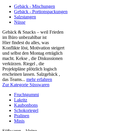
Gebäck - Mischungen
Gebäck - Portionspackungen
Salzstangen
Nüsse
Gebäck & Snacks – weil Frieden
im Büro unbezahlbar ist
Hier findest du alles, was
Konflikte löst, Motivation steigert
und selbst den Montag erträglich
macht. Kekse , die Diskussionen
verkürzen. Riegel , die
Projektpläne plötzlich logisch
erscheinen lassen. Salzgebäck ,
das Teams...
mehr erfahren
Zur Kategorie Süsswaren
Fruchtgummi
Lakritz
Kaubonbons
Schokoriegel
Pralinen
Minis
Süßwaren – kleine