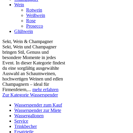
Wein
Rotwein
Weißwein
Rose
Prosecco
Glühwein
Sekt, Wein & Champagner
Sekt, Wein und Champagner
bringen Stil, Genuss und
besondere Momente in jedes
Event. In dieser Kategorie findest
du eine sorgfältig ausgewählte
Auswahl an Schaumweinen,
hochwertigen Weinen und edlen
Champagnern – ideal für
Firmenfeiern,...
mehr erfahren
Zur Kategorie Wasserspender
Wasserspender zum Kauf
Wasserspender zur Miete
Wassergallonen
Service
Trinkbecher
Ersatzteile