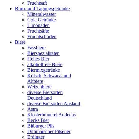
Fruchtsaft
Büro- und Tagungsgetränke
Mineralwasser
Cola Getränke
Limonaden
Fruchtsäfte
Fruchtschorlen
Biere
Fassbiere
Bierspezialitäten
Helles Bier
alkoholfreie Biere
Biermixgetränke
Kölsch, Schwarz- und
Altbiere
Weizenbiere
diverse Biersorten
Deutschland
diverse Biersorten Ausland
Astra
Klosterbrauerei Andechs
Becks Bier
Bitburger Pils
Dithmarscher Pilsener
Erdinger