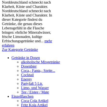
Norddeutschland schmeckt nach
Klarheit, Küste und Charakter.
Norddeutschland schmeckt nach
Klarheit, Küste und Charakter. In
dieser Kategorie findest du
Getränke, die genau dieses
Lebensgefühl in die Flasche
bringen: ehrliche Mineralwässer,
frische Limonaden, kultige
Erfrischungsgetränke und...
mehr
erfahren
Zur Kategorie Getränke
Getränke in Dosen
alkoholische Mixgetränke
Dosenbier
Coca,- Fanta,- Sprite...
Cocktail
Energy
Partyfaß 5 Ltr.
Limo- und Wasser
Tee / Eistee / Mate
Einzelflaschen
Coca Cola Artikel
Fritz Kola Artikel