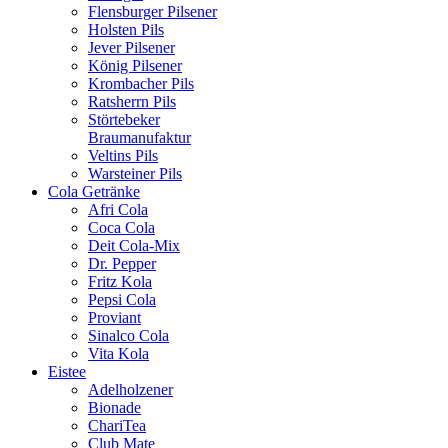
Flensburger Pilsener
Holsten Pils
Jever Pilsener
König Pilsener
Krombacher Pils
Ratsherrn Pils
Störtebeker
Braumanufaktur
Veltins Pils
Warsteiner Pils
Cola Getränke
Afri Cola
Coca Cola
Deit Cola-Mix
Dr. Pepper
Fritz Kola
Pepsi Cola
Proviant
Sinalco Cola
Vita Kola
Eistee
Adelholzener
Bionade
ChariTea
Club Mate