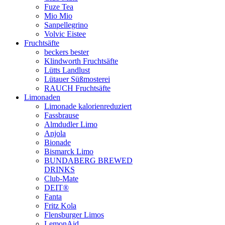
Fuze Tea
Mio Mio
Sanpellegrino
Volvic Eistee
Fruchtsäfte
beckers bester
Klindworth Fruchtsäfte
Lütts Landlust
Lütauer Süßmosterei
RAUCH Fruchtsäfte
Limonaden
Limonade kalorienreduziert
Fassbrause
Almdudler Limo
Anjola
Bionade
Bismarck Limo
BUNDABERG BREWED
DRINKS
Club-Mate
DEIT®
Fanta
Fritz Kola
Flensburger Limos
LemonAid