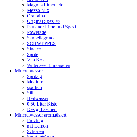
Magnus Limonaden
Mezzo Mix
Orangina
Original Spezi ®
Paulaner Limo und Spezi
Powerade
Sanpellegrino
SCHWEPPES
Sinalco
Sprite
Vita Kola
Wittenseer Limonaden
Mineralwasser
Spritzig
Medium
spärlich
Sill
Heilwasser
0,50 Liter Kiste
Designflaschen
Mineralwasser aromatisiert
Fruchtig
mit Lemon
Schorlen
Sportgetränke