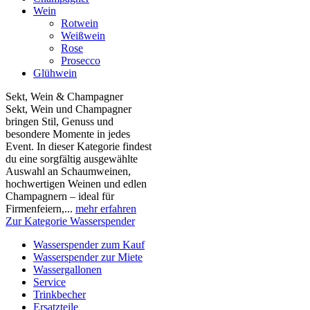
Wein
Rotwein
Weißwein
Rose
Prosecco
Glühwein
Sekt, Wein & Champagner
Sekt, Wein und Champagner
bringen Stil, Genuss und
besondere Momente in jedes
Event. In dieser Kategorie findest
du eine sorgfältig ausgewählte
Auswahl an Schaumweinen,
hochwertigen Weinen und edlen
Champagnern – ideal für
Firmenfeiern,...
mehr erfahren
Zur Kategorie Wasserspender
Wasserspender zum Kauf
Wasserspender zur Miete
Wassergallonen
Service
Trinkbecher
Ersatzteile