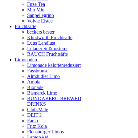
Fuze Tea
Mio Mio
Sanpellegrino
Volvic Eistee
Fruchtsäfte
beckers bester
Klindworth Fruchtsäfte
Lütts Landlust
Lütauer Süßmosterei
RAUCH Fruchtsäfte
Limonaden
Limonade kalorienreduziert
Fassbrause
Almdudler Limo
Anjola
Bionade
Bismarck Limo
BUNDABERG BREWED
DRINKS
Club-Mate
DEIT®
Fanta
Fritz Kola
Flensburger Limos
LemonAid