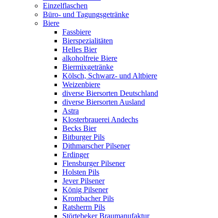
Einzelflaschen
Büro- und Tagungsgetränke
Biere
Fassbiere
Bierspezialitäten
Helles Bier
alkoholfreie Biere
Biermixgetränke
Kölsch, Schwarz- und Altbiere
Weizenbiere
diverse Biersorten Deutschland
diverse Biersorten Ausland
Astra
Klosterbrauerei Andechs
Becks Bier
Bitburger Pils
Dithmarscher Pilsener
Erdinger
Flensburger Pilsener
Holsten Pils
Jever Pilsener
König Pilsener
Krombacher Pils
Ratsherrn Pils
Störtebeker Braumanufaktur