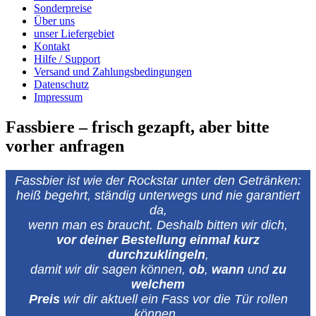
Sonderpreise
Über uns
unser Liefergebiet
Kontakt
Hilfe / Support
Versand und Zahlungsbedingungen
Datenschutz
Impressum
Fassbiere – frisch gezapft, aber bitte
vorher anfragen
Fassbier ist wie der Rockstar unter den Getränken:
heiß begehrt, ständig unterwegs und nie garantiert
da,
wenn man es braucht. Deshalb bitten wir dich,
vor deiner Bestellung einmal kurz
durchzuklingeln
,
damit wir dir sagen können,
ob
,
wann
und
zu
welchem
Preis
wir dir aktuell ein Fass vor die Tür rollen
können.