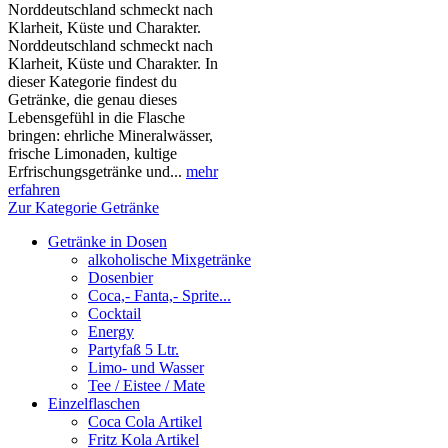
Norddeutschland schmeckt nach
Klarheit, Küste und Charakter.
Norddeutschland schmeckt nach
Klarheit, Küste und Charakter. In
dieser Kategorie findest du
Getränke, die genau dieses
Lebensgefühl in die Flasche
bringen: ehrliche Mineralwässer,
frische Limonaden, kultige
Erfrischungsgetränke und...
mehr
erfahren
Zur Kategorie Getränke
Getränke in Dosen
alkoholische Mixgetränke
Dosenbier
Coca,- Fanta,- Sprite...
Cocktail
Energy
Partyfaß 5 Ltr.
Limo- und Wasser
Tee / Eistee / Mate
Einzelflaschen
Coca Cola Artikel
Fritz Kola Artikel