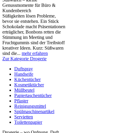
Genussmomente für Büro &
Kundenbereich
Süßigkeiten lösen Probleme,
bevor sie entstehen. Ein Stück
Schokolade macht Präsentationen
erträglicher, Bonbons retten die
Stimmung im Meeting und
Fruchtgummis sind der Treibstoff
kreativer Ideen. Kurz: Süßwaren
sind die...
mehr erfahren
Zur Kategorie Drogerie
Duftspray
Handseife
Küchentücher
Kosmetiktücher
Müllbeutel
Papiertaschentücher
Pflaster
Reinigungsmittel
Spülmaschinenartikel
Servietten
Toilettenpapier
Drogerie – wo Ordnung, Duft