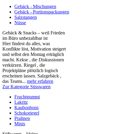
Gebäck - Mischungen
Gebäck - Portionspackungen
Salzstangen
Nüsse
Gebäck & Snacks – weil Frieden
im Büro unbezahlbar ist
Hier findest du alles, was
Konflikte löst, Motivation steigert
und selbst den Montag erträglich
macht. Kekse , die Diskussionen
verkürzen. Riegel , die
Projektpläne plötzlich logisch
erscheinen lassen. Salzgebäck ,
das Teams...
mehr erfahren
Zur Kategorie Süsswaren
Fruchtgummi
Lakritz
Kaubonbons
Schokoriegel
Pralinen
Minis
Süßwaren – kleine