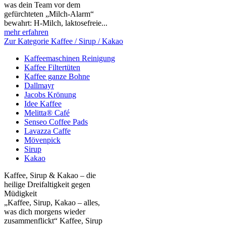
was dein Team vor dem
gefürchteten „Milch‑Alarm“
bewahrt: H‑Milch, laktosefreie...
mehr erfahren
Zur Kategorie Kaffee / Sirup / Kakao
Kaffeemaschinen Reinigung
Kaffee Filtertüten
Kaffee ganze Bohne
Dallmayr
Jacobs Krönung
Idee Kaffee
Melitta® Café
Senseo Coffee Pads
Lavazza Caffe
Mövenpick
Sirup
Kakao
Kaffee, Sirup & Kakao – die
heilige Dreifaltigkeit gegen
Müdigkeit
„Kaffee, Sirup, Kakao – alles,
was dich morgens wieder
zusammenflickt“ Kaffee, Sirup