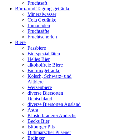
Fruchtsaft
Büro- und Tagungsgetränke
Mineralwasser
Cola Getränke
Limonaden
Fruchtsäfte
Fruchtschorlen
Biere
Fassbiere
Bierspezialitäten
Helles Bier
alkoholfreie Biere
Biermixgetränke
Kölsch, Schwarz- und
Altbiere
Weizenbiere
diverse Biersorten
Deutschland
diverse Biersorten Ausland
Astra
Klosterbrauerei Andechs
Becks Bier
Bitburger Pils
Dithmarscher Pilsener
Erdinger