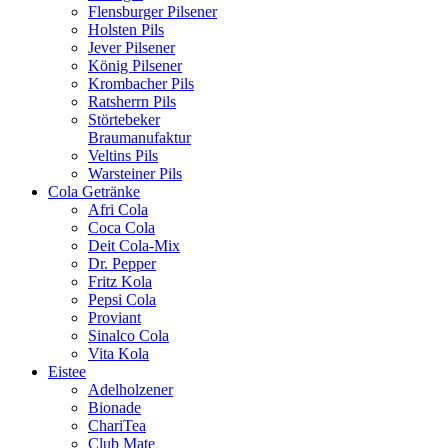
Flensburger Pilsener
Holsten Pils
Jever Pilsener
König Pilsener
Krombacher Pils
Ratsherrn Pils
Störtebeker
Braumanufaktur
Veltins Pils
Warsteiner Pils
Cola Getränke
Afri Cola
Coca Cola
Deit Cola-Mix
Dr. Pepper
Fritz Kola
Pepsi Cola
Proviant
Sinalco Cola
Vita Kola
Eistee
Adelholzener
Bionade
ChariTea
Club Mate