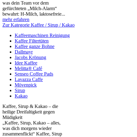
was dein Team vor dem
gefürchteten „Milch‑Alarm“
bewahrt: H‑Milch, laktosefreie...
mehr erfahren
Zur Kategorie Kaffee / Sirup / Kakao
Kaffeemaschinen Reinigung
Kaffee Filtertüten
Kaffee ganze Bohne
Dallmayr
Jacobs Krönung
Idee Kaffee
Melitta® Café
Senseo Coffee Pads
Lavazza Caffe
Mövenpick
Sirup
Kakao
Kaffee, Sirup & Kakao – die
heilige Dreifaltigkeit gegen
Müdigkeit
„Kaffee, Sirup, Kakao – alles,
was dich morgens wieder
zusammenflickt“ Kaffee, Sirup