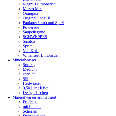
Magnus Limonaden
Mezzo Mix
Orangina
Original Spezi ®
Paulaner Limo und Spezi
Powerade
Sanpellegrino
SCHWEPPES
Sinalco
Sprite
Vita Kola
Wittenseer Limonaden
Mineralwasser
Spritzig
Medium
spärlich
Sill
Heilwasser
0,50 Liter Kiste
Designflaschen
Mineralwasser aromatisiert
Fruchtig
mit Lemon
Schorlen
Sportgetränke