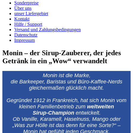
Sonderpreise
Über uns
unser Liefergebiet
Kontakt
Hilfe / Support
Versand und Zahlungsbedingungen
Datenschutz
Impressum
Monin – der Sirup‑Zauberer, der jedes
Getränk in ein „Wow“ verwandelt
Monin ist die Marke,
die Barkeeper, Baristas und Büro‑Kaffee‑Nerds
gleichermaßen glücklich macht.
Gegründet 1912 in Frankreich, hat sich Monin vom
kleinen Familienbetrieb zum
weltweiten
Sirup‑Champion
entwickelt.
Ob Vanille, Karamell, Haselnuss, Mango oder
„Was zur Hölle ist das denn für eine Sorte?“ –
Monin hat gefühlt jeden Geschmack,