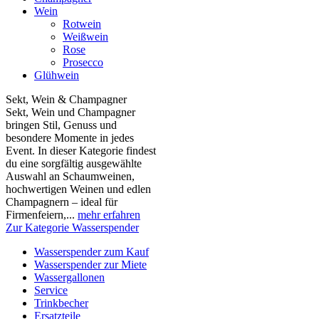
Wein
Rotwein
Weißwein
Rose
Prosecco
Glühwein
Sekt, Wein & Champagner
Sekt, Wein und Champagner
bringen Stil, Genuss und
besondere Momente in jedes
Event. In dieser Kategorie findest
du eine sorgfältig ausgewählte
Auswahl an Schaumweinen,
hochwertigen Weinen und edlen
Champagnern – ideal für
Firmenfeiern,...
mehr erfahren
Zur Kategorie Wasserspender
Wasserspender zum Kauf
Wasserspender zur Miete
Wassergallonen
Service
Trinkbecher
Ersatzteile