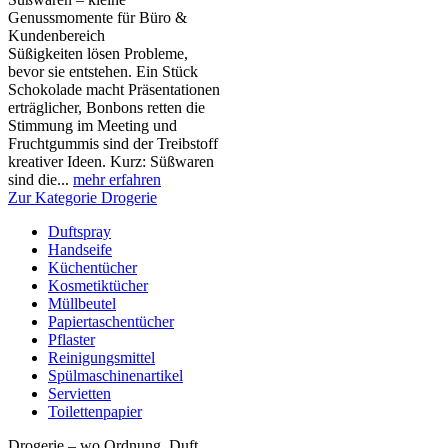
Genussmomente für Büro &
Kundenbereich
Süßigkeiten lösen Probleme,
bevor sie entstehen. Ein Stück
Schokolade macht Präsentationen
erträglicher, Bonbons retten die
Stimmung im Meeting und
Fruchtgummis sind der Treibstoff
kreativer Ideen. Kurz: Süßwaren
sind die...
mehr erfahren
Zur Kategorie Drogerie
Duftspray
Handseife
Küchentücher
Kosmetiktücher
Müllbeutel
Papiertaschentücher
Pflaster
Reinigungsmittel
Spülmaschinenartikel
Servietten
Toilettenpapier
Drogerie – wo Ordnung, Duft