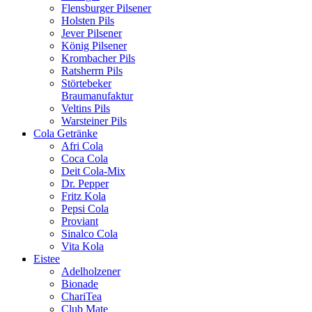
Flensburger Pilsener
Holsten Pils
Jever Pilsener
König Pilsener
Krombacher Pils
Ratsherrn Pils
Störtebeker
Braumanufaktur
Veltins Pils
Warsteiner Pils
Cola Getränke
Afri Cola
Coca Cola
Deit Cola-Mix
Dr. Pepper
Fritz Kola
Pepsi Cola
Proviant
Sinalco Cola
Vita Kola
Eistee
Adelholzener
Bionade
ChariTea
Club Mate