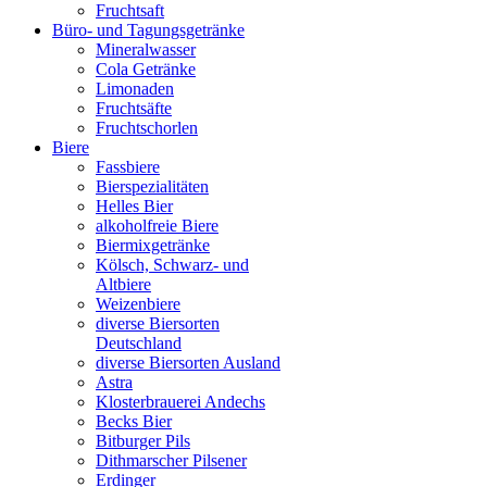
Fruchtsaft
Büro- und Tagungsgetränke
Mineralwasser
Cola Getränke
Limonaden
Fruchtsäfte
Fruchtschorlen
Biere
Fassbiere
Bierspezialitäten
Helles Bier
alkoholfreie Biere
Biermixgetränke
Kölsch, Schwarz- und
Altbiere
Weizenbiere
diverse Biersorten
Deutschland
diverse Biersorten Ausland
Astra
Klosterbrauerei Andechs
Becks Bier
Bitburger Pils
Dithmarscher Pilsener
Erdinger