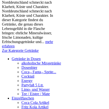
Norddeutschland schmeckt nach
Klarheit, Küste und Charakter.
Norddeutschland schmeckt nach
Klarheit, Küste und Charakter. In
dieser Kategorie findest du
Getränke, die genau dieses
Lebensgefühl in die Flasche
bringen: ehrliche Mineralwässer,
frische Limonaden, kultige
Erfrischungsgetränke und...
mehr
erfahren
Zur Kategorie Getränke
Getränke in Dosen
alkoholische Mixgetränke
Dosenbier
Coca,- Fanta,- Sprite...
Cocktail
Energy
Partyfaß 5 Ltr.
Limo- und Wasser
Tee / Eistee / Mate
Einzelflaschen
Coca Cola Artikel
Fritz Kola Artikel