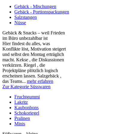
Gebäck - Mischungen
Gebäck - Portionspackungen
Salzstangen
Nüsse
Gebäck & Snacks – weil Frieden
im Büro unbezahlbar ist
Hier findest du alles, was
Konflikte löst, Motivation steigert
und selbst den Montag erträglich
macht. Kekse , die Diskussionen
verkürzen. Riegel , die
Projektpläne plötzlich logisch
erscheinen lassen. Salzgebäck ,
das Teams...
mehr erfahren
Zur Kategorie Süsswaren
Fruchtgummi
Lakritz
Kaubonbons
Schokoriegel
Pralinen
Minis
Süßwaren – kleine