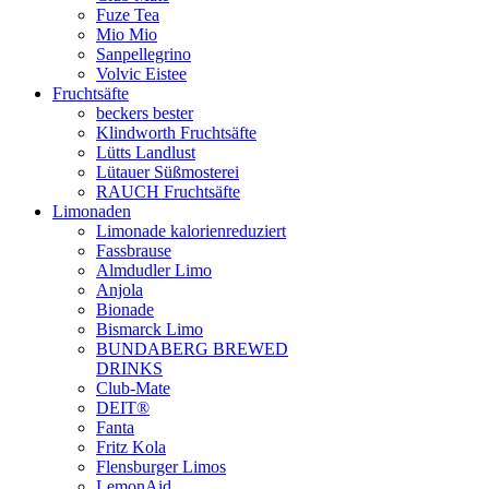
Fuze Tea
Mio Mio
Sanpellegrino
Volvic Eistee
Fruchtsäfte
beckers bester
Klindworth Fruchtsäfte
Lütts Landlust
Lütauer Süßmosterei
RAUCH Fruchtsäfte
Limonaden
Limonade kalorienreduziert
Fassbrause
Almdudler Limo
Anjola
Bionade
Bismarck Limo
BUNDABERG BREWED
DRINKS
Club-Mate
DEIT®
Fanta
Fritz Kola
Flensburger Limos
LemonAid