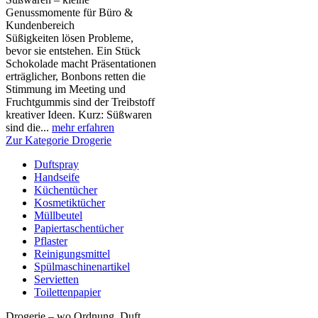
Genussmomente für Büro &
Kundenbereich
Süßigkeiten lösen Probleme,
bevor sie entstehen. Ein Stück
Schokolade macht Präsentationen
erträglicher, Bonbons retten die
Stimmung im Meeting und
Fruchtgummis sind der Treibstoff
kreativer Ideen. Kurz: Süßwaren
sind die...
mehr erfahren
Zur Kategorie Drogerie
Duftspray
Handseife
Küchentücher
Kosmetiktücher
Müllbeutel
Papiertaschentücher
Pflaster
Reinigungsmittel
Spülmaschinenartikel
Servietten
Toilettenpapier
Drogerie – wo Ordnung, Duft