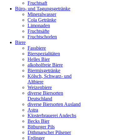
Fruchtsaft
Büro- und Tagungsgetränke
Mineralwasser
Cola Getränke
Limonaden
Fruchtsäfte
Fruchtschorlen
Biere
Fassbiere
Bierspezialitäten
Helles Bier
alkoholfreie Biere
Biermixgetränke
Kölsch, Schwarz- und
Altbiere
Weizenbiere
diverse Biersorten
Deutschland
diverse Biersorten Ausland
Astra
Klosterbrauerei Andechs
Becks Bier
Bitburger Pils
Dithmarscher Pilsener
Erdinger