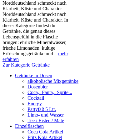
Norddeutschland schmeckt nach
Klarheit, Küste und Charakter.
Norddeutschland schmeckt nach
Klarheit, Küste und Charakter. In
dieser Kategorie findest du
Getränke, die genau dieses
Lebensgefühl in die Flasche
bringen: ehrliche Mineralwässer,
frische Limonaden, kultige
Erfrischungsgetränke und...
mehr
erfahren
Zur Kategorie Getränke
Getränke in Dosen
alkoholische Mixgetränke
Dosenbier
Coca,- Fanta,- Sprite...
Cocktail
Energy
Partyfaß 5 Ltr.
Limo- und Wasser
Tee / Eistee / Mate
Einzelflaschen
Coca Cola Artikel
Fritz Kola Artikel