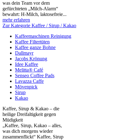
was dein Team vor dem
gefürchteten „Milch‑Alarm“
bewahrt: H‑Milch, laktosefreie...
mehr erfahren
Zur Kategorie Kaffee / Sirup / Kakao
Kaffeemaschinen Reinigung
Kaffee Filtertüten
Kaffee ganze Bohne
Dallmayr
Jacobs Krönung
Idee Kaffee
Melitta® Café
Senseo Coffee Pads
Lavazza Caffe
Mövenpick
Sirup
Kakao
Kaffee, Sirup & Kakao – die
heilige Dreifaltigkeit gegen
Müdigkeit
„Kaffee, Sirup, Kakao – alles,
was dich morgens wieder
zusammenflickt“ Kaffee, Sirup