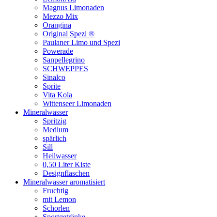
Magnus Limonaden
Mezzo Mix
Orangina
Original Spezi ®
Paulaner Limo und Spezi
Powerade
Sanpellegrino
SCHWEPPES
Sinalco
Sprite
Vita Kola
Wittenseer Limonaden
Mineralwasser
Spritzig
Medium
spärlich
Sill
Heilwasser
0,50 Liter Kiste
Designflaschen
Mineralwasser aromatisiert
Fruchtig
mit Lemon
Schorlen
Sportgetränke