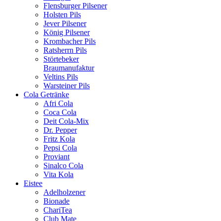
Flensburger Pilsener
Holsten Pils
Jever Pilsener
König Pilsener
Krombacher Pils
Ratsherrn Pils
Störtebeker
Braumanufaktur
Veltins Pils
Warsteiner Pils
Cola Getränke
Afri Cola
Coca Cola
Deit Cola-Mix
Dr. Pepper
Fritz Kola
Pepsi Cola
Proviant
Sinalco Cola
Vita Kola
Eistee
Adelholzener
Bionade
ChariTea
Club Mate