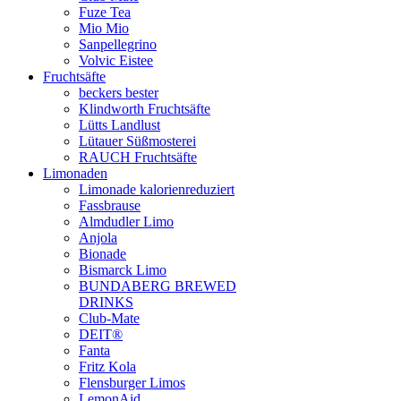
Fuze Tea
Mio Mio
Sanpellegrino
Volvic Eistee
Fruchtsäfte
beckers bester
Klindworth Fruchtsäfte
Lütts Landlust
Lütauer Süßmosterei
RAUCH Fruchtsäfte
Limonaden
Limonade kalorienreduziert
Fassbrause
Almdudler Limo
Anjola
Bionade
Bismarck Limo
BUNDABERG BREWED
DRINKS
Club-Mate
DEIT®
Fanta
Fritz Kola
Flensburger Limos
LemonAid