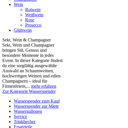
Wein
Rotwein
Weißwein
Rose
Prosecco
Glühwein
Sekt, Wein & Champagner
Sekt, Wein und Champagner
bringen Stil, Genuss und
besondere Momente in jedes
Event. In dieser Kategorie findest
du eine sorgfältig ausgewählte
Auswahl an Schaumweinen,
hochwertigen Weinen und edlen
Champagnern – ideal für
Firmenfeiern,...
mehr erfahren
Zur Kategorie Wasserspender
Wasserspender zum Kauf
Wasserspender zur Miete
Wassergallonen
Service
Trinkbecher
Ersatzteile