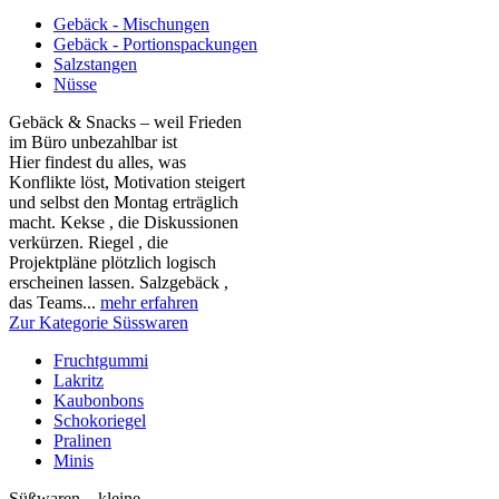
Gebäck - Mischungen
Gebäck - Portionspackungen
Salzstangen
Nüsse
Gebäck & Snacks – weil Frieden
im Büro unbezahlbar ist
Hier findest du alles, was
Konflikte löst, Motivation steigert
und selbst den Montag erträglich
macht. Kekse , die Diskussionen
verkürzen. Riegel , die
Projektpläne plötzlich logisch
erscheinen lassen. Salzgebäck ,
das Teams...
mehr erfahren
Zur Kategorie Süsswaren
Fruchtgummi
Lakritz
Kaubonbons
Schokoriegel
Pralinen
Minis
Süßwaren – kleine