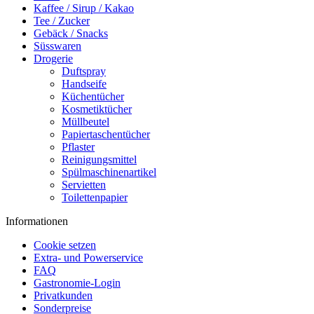
Kaffee / Sirup / Kakao
Tee / Zucker
Gebäck / Snacks
Süsswaren
Drogerie
Duftspray
Handseife
Küchentücher
Kosmetiktücher
Müllbeutel
Papiertaschentücher
Pflaster
Reinigungsmittel
Spülmaschinenartikel
Servietten
Toilettenpapier
Informationen
Cookie setzen
Extra- und Powerservice
FAQ
Gastronomie-Login
Privatkunden
Sonderpreise