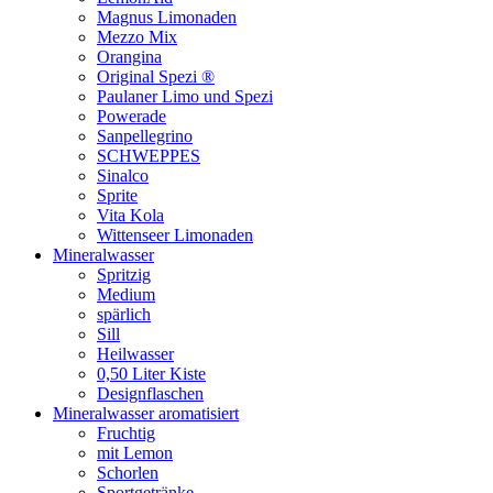
Magnus Limonaden
Mezzo Mix
Orangina
Original Spezi ®
Paulaner Limo und Spezi
Powerade
Sanpellegrino
SCHWEPPES
Sinalco
Sprite
Vita Kola
Wittenseer Limonaden
Mineralwasser
Spritzig
Medium
spärlich
Sill
Heilwasser
0,50 Liter Kiste
Designflaschen
Mineralwasser aromatisiert
Fruchtig
mit Lemon
Schorlen
Sportgetränke