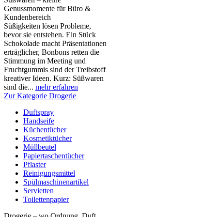
Genussmomente für Büro &
Kundenbereich
Süßigkeiten lösen Probleme,
bevor sie entstehen. Ein Stück
Schokolade macht Präsentationen
erträglicher, Bonbons retten die
Stimmung im Meeting und
Fruchtgummis sind der Treibstoff
kreativer Ideen. Kurz: Süßwaren
sind die...
mehr erfahren
Zur Kategorie Drogerie
Duftspray
Handseife
Küchentücher
Kosmetiktücher
Müllbeutel
Papiertaschentücher
Pflaster
Reinigungsmittel
Spülmaschinenartikel
Servietten
Toilettenpapier
Drogerie – wo Ordnung, Duft