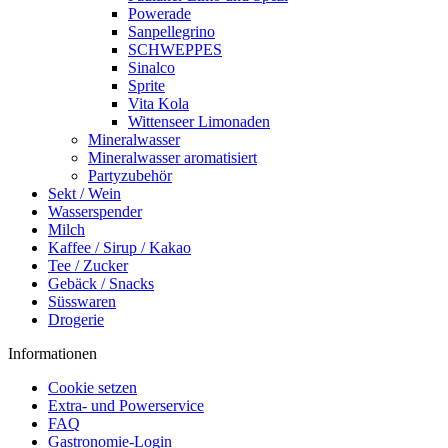
Powerade
Sanpellegrino
SCHWEPPES
Sinalco
Sprite
Vita Kola
Wittenseer Limonaden
Mineralwasser
Mineralwasser aromatisiert
Partyzubehör
Sekt / Wein
Wasserspender
Milch
Kaffee / Sirup / Kakao
Tee / Zucker
Gebäck / Snacks
Süsswaren
Drogerie
Informationen
Cookie setzen
Extra- und Powerservice
FAQ
Gastronomie-Login