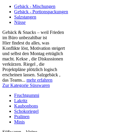
Gebäck - Mischungen
Gebäck - Portionspackungen
Salzstangen
Nüsse
Gebäck & Snacks – weil Frieden
im Büro unbezahlbar ist
Hier findest du alles, was
Konflikte löst, Motivation steigert
und selbst den Montag erträglich
macht. Kekse , die Diskussionen
verkürzen. Riegel , die
Projektpläne plötzlich logisch
erscheinen lassen. Salzgebäck ,
das Teams...
mehr erfahren
Zur Kategorie Süsswaren
Fruchtgummi
Lakritz
Kaubonbons
Schokoriegel
Pralinen
Minis
Süßwaren – kleine