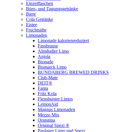
Einzelflaschen
Büro- und Tagungsgetränke
Biere
Cola Getränke
Eistee
Fruchtsäfte
Limonaden
Limonade kalorienreduziert
Fassbrause
Almdudler Limo
Anjola
Bionade
Bismarck Limo
BUNDABERG BREWED DRINKS
Club-Mate
DEIT®
Fanta
Fritz Kola
Flensburger Limos
LemonAid
Magnus Limonaden
Mezzo Mix
Orangina
Original Spezi ®
Paulaner Limo und Spezi