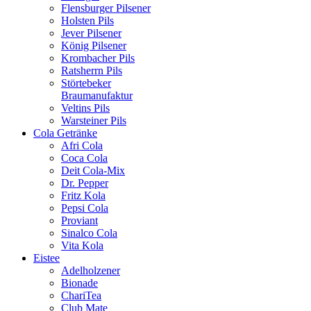
Flensburger Pilsener
Holsten Pils
Jever Pilsener
König Pilsener
Krombacher Pils
Ratsherrn Pils
Störtebeker
Braumanufaktur
Veltins Pils
Warsteiner Pils
Cola Getränke
Afri Cola
Coca Cola
Deit Cola-Mix
Dr. Pepper
Fritz Kola
Pepsi Cola
Proviant
Sinalco Cola
Vita Kola
Eistee
Adelholzener
Bionade
ChariTea
Club Mate