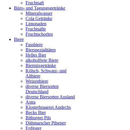
Fruchtsaft
Büro- und Tagungsgetränke
Mineralwasser
Cola Getränke
Limonaden
Fruchtsäfte
Fruchtschorlen
Biere
Fassbiere
Bierspezialitäten
Helles Bier
alkoholfreie Biere
Biermixgetränke
Kölsch, Schwarz- und
Altbiere
Weizenbiere
diverse Biersorten
Deutschland
diverse Biersorten Ausland
Astra
Klosterbrauerei Andechs
Becks Bier
Bitburger Pils
Dithmarscher Pilsener
Erdinger