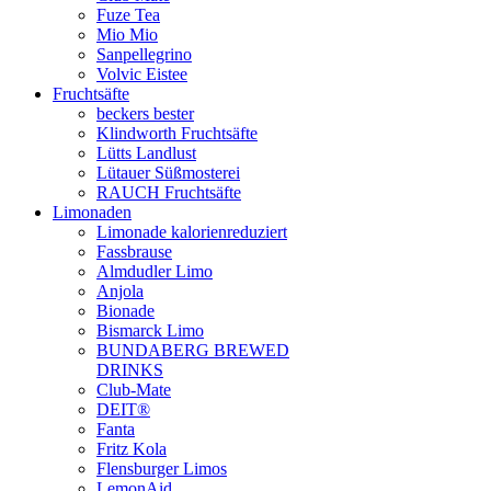
Fuze Tea
Mio Mio
Sanpellegrino
Volvic Eistee
Fruchtsäfte
beckers bester
Klindworth Fruchtsäfte
Lütts Landlust
Lütauer Süßmosterei
RAUCH Fruchtsäfte
Limonaden
Limonade kalorienreduziert
Fassbrause
Almdudler Limo
Anjola
Bionade
Bismarck Limo
BUNDABERG BREWED
DRINKS
Club-Mate
DEIT®
Fanta
Fritz Kola
Flensburger Limos
LemonAid