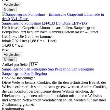
Vergleichen
Merken
Sanpellegrino Pompelmo (24/0,33 Ltr. Dose EINWEG)
Herb‑frische Grapefruit‑Limonade aus Italien. Sanpellegrino
Pompelmo jetzt bequem nach Hamburg liefern lassen – Direct
Getränke, Die Getränke kommen.
Inhalt
7.92 Liter
(1,88 € * / 1 Liter)
14,90 € *
zzgl.
Pfand
Vergleichen
Merken
Artikel pro Seite:
Sanpellegrino
San Pellegrino
San Pellegrino
San Pellegrino
Sanpellegrino
San Pellegrino
Cookie-Einstellungen
Diese Website benutzt Cookies, die für den technischen Betrieb der
Website erforderlich sind und stets gesetzt werden. Andere Cookies,
die den Komfort bei Benutzung dieser Website erhöhen, der
Direktwerbung dienen oder die Interaktion mit anderen Websites
und sozialen Netzwerken vereinfachen sollen, werden nur mit Ihrer
Zustimmung gesetzt.
Konfiguration