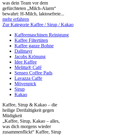
was dein Team vor dem
gefürchteten „Milch‑Alarm“
bewahrt: H‑Milch, laktosefreie...
mehr erfahren
Zur Kategorie Kaffee / Sirup / Kakao
Kaffeemaschinen Reinigung
Kaffee Filtertüten
Kaffee ganze Bohne
Dallmayr
Jacobs Krönung
Idee Kaffee
Melitta® Café
Senseo Coffee Pads
Lavazza Caffe
Mövenpick
Sirup
Kakao
Kaffee, Sirup & Kakao – die
heilige Dreifaltigkeit gegen
Müdigkeit
„Kaffee, Sirup, Kakao – alles,
was dich morgens wieder
zusammenflickt“ Kaffee, Sirup