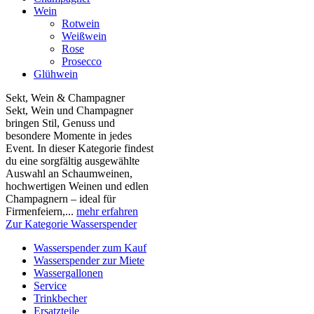
Wein
Rotwein
Weißwein
Rose
Prosecco
Glühwein
Sekt, Wein & Champagner
Sekt, Wein und Champagner
bringen Stil, Genuss und
besondere Momente in jedes
Event. In dieser Kategorie findest
du eine sorgfältig ausgewählte
Auswahl an Schaumweinen,
hochwertigen Weinen und edlen
Champagnern – ideal für
Firmenfeiern,...
mehr erfahren
Zur Kategorie Wasserspender
Wasserspender zum Kauf
Wasserspender zur Miete
Wassergallonen
Service
Trinkbecher
Ersatzteile