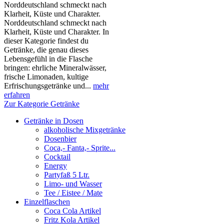
Norddeutschland schmeckt nach
Klarheit, Küste und Charakter.
Norddeutschland schmeckt nach
Klarheit, Küste und Charakter. In
dieser Kategorie findest du
Getränke, die genau dieses
Lebensgefühl in die Flasche
bringen: ehrliche Mineralwässer,
frische Limonaden, kultige
Erfrischungsgetränke und...
mehr
erfahren
Zur Kategorie Getränke
Getränke in Dosen
alkoholische Mixgetränke
Dosenbier
Coca,- Fanta,- Sprite...
Cocktail
Energy
Partyfaß 5 Ltr.
Limo- und Wasser
Tee / Eistee / Mate
Einzelflaschen
Coca Cola Artikel
Fritz Kola Artikel