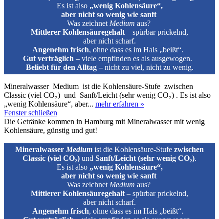
Es ist also
„wenig Kohlensäure“,
aber nicht so wenig wie sanft
Was zeichnet
Medium
aus?
Mittlerer Kohlensäuregehalt
– spürbar prickelnd,
aber nicht scharf.
Angenehm frisch
, ohne dass es im Hals „beißt“.
Gut verträglich
– viele empfinden es als ausgewogen.
Beliebt für den Alltag
– nicht zu viel, nicht zu wenig.
Mineralwasser Medium ist die Kohlensäure‑Stufe zwischen
Classic (viel CO₂) und Sanft/Leicht (sehr wenig CO₂) . Es ist also
„wenig Kohlensäure“, aber...
mehr erfahren »
Fenster schließen
Die Getränke kommen in Hamburg mit Mineralwasser mit wenig
Kohlensäure, günstig und gut!
Mineralwasser
Medium
ist die Kohlensäure‑Stufe
zwischen
Classic (viel CO₂)
und
Sanft/Leicht (sehr wenig CO₂)
.
Es ist also
„wenig Kohlensäure“,
aber nicht so wenig wie sanft
Was zeichnet
Medium
aus?
Mittlerer Kohlensäuregehalt
– spürbar prickelnd,
aber nicht scharf.
Angenehm frisch
, ohne dass es im Hals „beißt“.