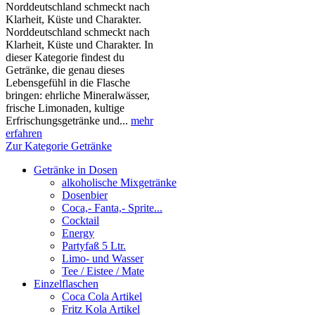
Norddeutschland schmeckt nach
Klarheit, Küste und Charakter.
Norddeutschland schmeckt nach
Klarheit, Küste und Charakter. In
dieser Kategorie findest du
Getränke, die genau dieses
Lebensgefühl in die Flasche
bringen: ehrliche Mineralwässer,
frische Limonaden, kultige
Erfrischungsgetränke und...
mehr
erfahren
Zur Kategorie Getränke
Getränke in Dosen
alkoholische Mixgetränke
Dosenbier
Coca,- Fanta,- Sprite...
Cocktail
Energy
Partyfaß 5 Ltr.
Limo- und Wasser
Tee / Eistee / Mate
Einzelflaschen
Coca Cola Artikel
Fritz Kola Artikel