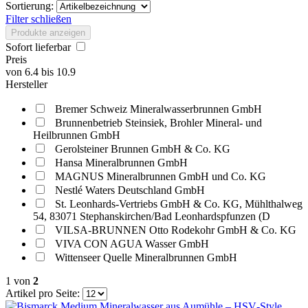
Sortierung:
Filter schließen
Produkte anzeigen
Sofort lieferbar
Preis
von
6.4
bis
10.9
Hersteller
Bremer Schweiz Mineralwasserbrunnen GmbH
Brunnenbetrieb Steinsiek, Brohler Mineral- und
Heilbrunnen GmbH
Gerolsteiner Brunnen GmbH & Co. KG
Hansa Mineralbrunnen GmbH
MAGNUS Mineralbrunnen GmbH und Co. KG
Nestlé Waters Deutschland GmbH
St. Leonhards-Vertriebs GmbH & Co. KG, Mühlthalweg
54, 83071 Stephanskirchen/Bad Leonhardspfunzen (D
VILSA-BRUNNEN Otto Rodekohr GmbH & Co. KG
VIVA CON AGUA Wasser GmbH
Wittenseer Quelle Mineralbrunnen GmbH
1
von
2
Artikel pro Seite: