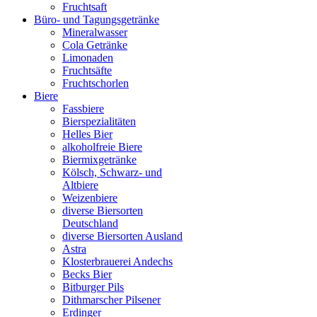
Fruchtsaft
Büro- und Tagungsgetränke
Mineralwasser
Cola Getränke
Limonaden
Fruchtsäfte
Fruchtschorlen
Biere
Fassbiere
Bierspezialitäten
Helles Bier
alkoholfreie Biere
Biermixgetränke
Kölsch, Schwarz- und
Altbiere
Weizenbiere
diverse Biersorten
Deutschland
diverse Biersorten Ausland
Astra
Klosterbrauerei Andechs
Becks Bier
Bitburger Pils
Dithmarscher Pilsener
Erdinger