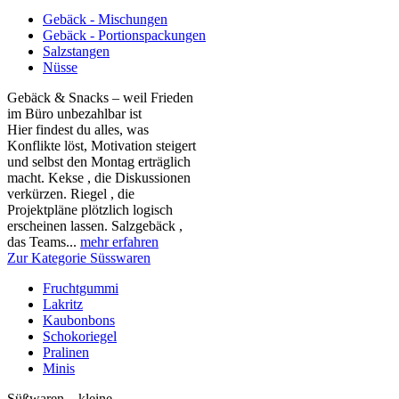
Gebäck - Mischungen
Gebäck - Portionspackungen
Salzstangen
Nüsse
Gebäck & Snacks – weil Frieden
im Büro unbezahlbar ist
Hier findest du alles, was
Konflikte löst, Motivation steigert
und selbst den Montag erträglich
macht. Kekse , die Diskussionen
verkürzen. Riegel , die
Projektpläne plötzlich logisch
erscheinen lassen. Salzgebäck ,
das Teams...
mehr erfahren
Zur Kategorie Süsswaren
Fruchtgummi
Lakritz
Kaubonbons
Schokoriegel
Pralinen
Minis
Süßwaren – kleine