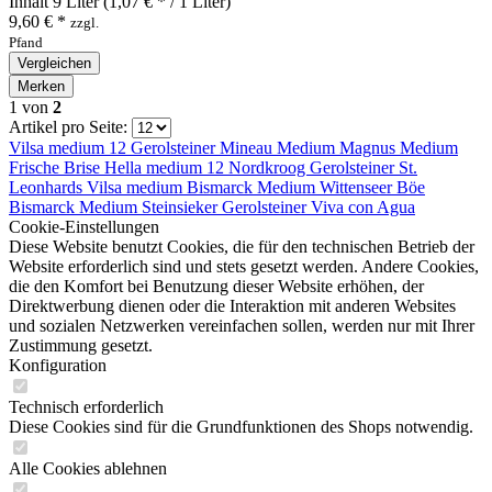
Inhalt
9 Liter
(1,07 € * / 1 Liter)
9,60 € *
zzgl.
Pfand
Vergleichen
Merken
1
von
2
Artikel pro Seite:
Vilsa medium 12
Gerolsteiner
Mineau Medium
Magnus Medium
Frische Brise
Hella medium 12
Nordkroog
Gerolsteiner
St.
Leonhards
Vilsa medium
Bismarck Medium
Wittenseer Böe
Bismarck Medium
Steinsieker
Gerolsteiner
Viva con Agua
Cookie-Einstellungen
Diese Website benutzt Cookies, die für den technischen Betrieb der
Website erforderlich sind und stets gesetzt werden. Andere Cookies,
die den Komfort bei Benutzung dieser Website erhöhen, der
Direktwerbung dienen oder die Interaktion mit anderen Websites
und sozialen Netzwerken vereinfachen sollen, werden nur mit Ihrer
Zustimmung gesetzt.
Konfiguration
Technisch erforderlich
Diese Cookies sind für die Grundfunktionen des Shops notwendig.
Alle Cookies ablehnen