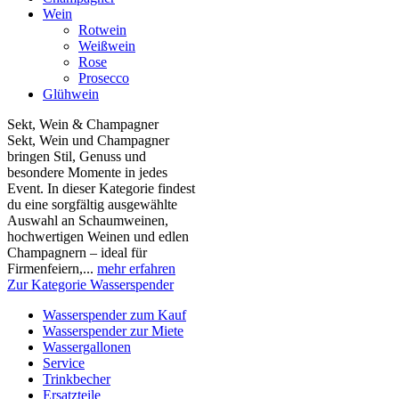
Wein
Rotwein
Weißwein
Rose
Prosecco
Glühwein
Sekt, Wein & Champagner
Sekt, Wein und Champagner
bringen Stil, Genuss und
besondere Momente in jedes
Event. In dieser Kategorie findest
du eine sorgfältig ausgewählte
Auswahl an Schaumweinen,
hochwertigen Weinen und edlen
Champagnern – ideal für
Firmenfeiern,...
mehr erfahren
Zur Kategorie Wasserspender
Wasserspender zum Kauf
Wasserspender zur Miete
Wassergallonen
Service
Trinkbecher
Ersatzteile