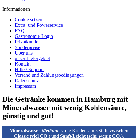
Informationen
Cookie setzen
Extra- und Powerservice
FAQ
Gastronomie-Login
Privatkunden
Sonderpreise
Über uns
unser Liefergebiet
Kontakt
Hilfe / Support
Versand und Zahlungsbedingungen
Datenschutz
Impressum
Die Getränke kommen in Hamburg mit
Mineralwasser mit wenig Kohlensäure,
günstig und gut!
Mineralwasser
Medium
ist die Kohlensäure‑Stufe
zwischen
Classic (viel CO₂)
und
Sanft/Leicht (sehr wenig CO₂)
.