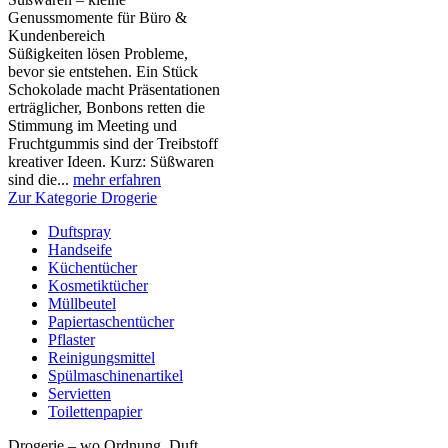
Genussmomente für Büro &
Kundenbereich
Süßigkeiten lösen Probleme,
bevor sie entstehen. Ein Stück
Schokolade macht Präsentationen
erträglicher, Bonbons retten die
Stimmung im Meeting und
Fruchtgummis sind der Treibstoff
kreativer Ideen. Kurz: Süßwaren
sind die...
mehr erfahren
Zur Kategorie Drogerie
Duftspray
Handseife
Küchentücher
Kosmetiktücher
Müllbeutel
Papiertaschentücher
Pflaster
Reinigungsmittel
Spülmaschinenartikel
Servietten
Toilettenpapier
Drogerie – wo Ordnung, Duft