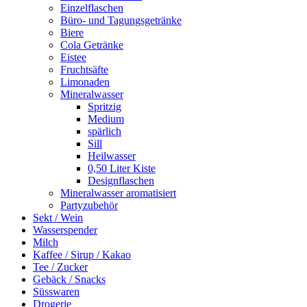
Einzelflaschen
Büro- und Tagungsgetränke
Biere
Cola Getränke
Eistee
Fruchtsäfte
Limonaden
Mineralwasser
Spritzig
Medium
spärlich
Sill
Heilwasser
0,50 Liter Kiste
Designflaschen
Mineralwasser aromatisiert
Partyzubehör
Sekt / Wein
Wasserspender
Milch
Kaffee / Sirup / Kakao
Tee / Zucker
Gebäck / Snacks
Süsswaren
Drogerie