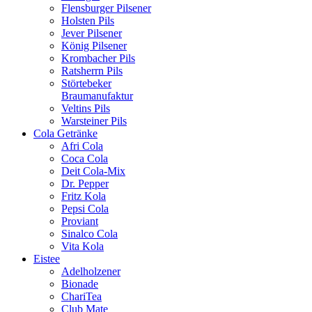
Flensburger Pilsener
Holsten Pils
Jever Pilsener
König Pilsener
Krombacher Pils
Ratsherrn Pils
Störtebeker
Braumanufaktur
Veltins Pils
Warsteiner Pils
Cola Getränke
Afri Cola
Coca Cola
Deit Cola-Mix
Dr. Pepper
Fritz Kola
Pepsi Cola
Proviant
Sinalco Cola
Vita Kola
Eistee
Adelholzener
Bionade
ChariTea
Club Mate