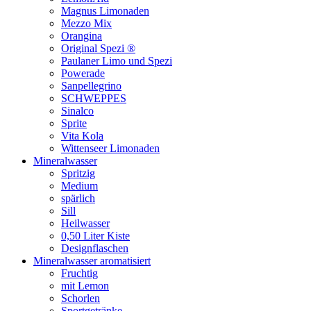
Magnus Limonaden
Mezzo Mix
Orangina
Original Spezi ®
Paulaner Limo und Spezi
Powerade
Sanpellegrino
SCHWEPPES
Sinalco
Sprite
Vita Kola
Wittenseer Limonaden
Mineralwasser
Spritzig
Medium
spärlich
Sill
Heilwasser
0,50 Liter Kiste
Designflaschen
Mineralwasser aromatisiert
Fruchtig
mit Lemon
Schorlen
Sportgetränke