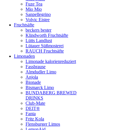
Fuze Tea
Mio Mio
Sanpellegrino
Volvic Eistee
Fruchtsäfte
beckers bester
Klindworth Fruchtsäfte
Lütts Landlust
Lütauer Süßmosterei
RAUCH Fruchtsäfte
Limonaden
Limonade kalorienreduziert
Fassbrause
Almdudler Limo
Anjola
Bionade
Bismarck Limo
BUNDABERG BREWED
DRINKS
Club-Mate
DEIT®
Fanta
Fritz Kola
Flensburger Limos
LemonAid