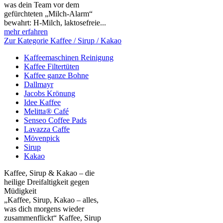
was dein Team vor dem
gefürchteten „Milch‑Alarm“
bewahrt: H‑Milch, laktosefreie...
mehr erfahren
Zur Kategorie Kaffee / Sirup / Kakao
Kaffeemaschinen Reinigung
Kaffee Filtertüten
Kaffee ganze Bohne
Dallmayr
Jacobs Krönung
Idee Kaffee
Melitta® Café
Senseo Coffee Pads
Lavazza Caffe
Mövenpick
Sirup
Kakao
Kaffee, Sirup & Kakao – die
heilige Dreifaltigkeit gegen
Müdigkeit
„Kaffee, Sirup, Kakao – alles,
was dich morgens wieder
zusammenflickt“ Kaffee, Sirup