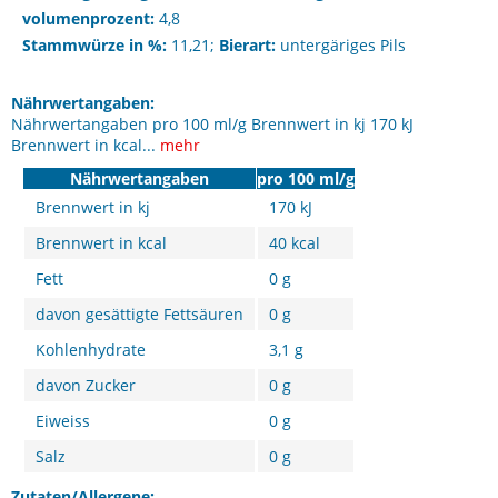
volumenprozent:
4,8
Stammwürze in %:
11,21;
Bierart:
untergäriges Pils
Nährwertangaben:
Nährwertangaben pro 100 ml/g Brennwert in kj 170 kJ
Brennwert in kcal...
mehr
Nährwertangaben
pro 100 ml/g
Brennwert in kj
170 kJ
Brennwert in kcal
40 kcal
Fett
0 g
davon gesättigte Fettsäuren
0 g
Kohlenhydrate
3,1 g
davon Zucker
0 g
Eiweiss
0 g
Salz
0 g
Zutaten/Allergene: