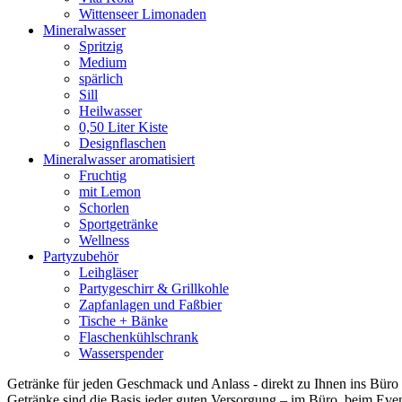
Wittenseer Limonaden
Mineralwasser
Spritzig
Medium
spärlich
Sill
Heilwasser
0,50 Liter Kiste
Designflaschen
Mineralwasser aromatisiert
Fruchtig
mit Lemon
Schorlen
Sportgetränke
Wellness
Partyzubehör
Leihgläser
Partygeschirr & Grillkohle
Zapfanlagen und Faßbier
Tische + Bänke
Flaschenkühlschrank
Wasserspender
Getränke für jeden Geschmack und Anlass - direkt zu Ihnen ins Büro g
Getränke sind die Basis jeder guten Versorgung – im Büro, beim Event