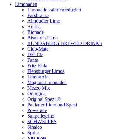
Limonaden
Limonade kalorienreduziert
Fassbrause
Almdudler Limo
Anjola
Bionade
Bismarck Limo
BUNDABERG BREWED DRINKS
Club-Mate
DEIT®
Fanta
Fritz Kola
Flensburger Limos
LemonAid
Magnus Limonaden
Mezzo Mix
Orangina
Original Spezi ®
Paulaner Limo und Spezi
Powerade
Sanpellegrino
SCHWEPPES
Sinalco
Sprite
Vita Kola