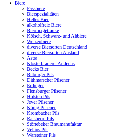
Biere
Fassbiere
Bierspezialitäten
Helles Bier
alkoholfreie Biere
Biermixgetränke
Kölsch, Schwarz- und Altbiere
Weizenbiere
diverse Biersorten Deutschland
diverse Biersorten Ausland
Astra
Klosterbrauerei Andechs
Becks Bier
Bitburger Pils
Dithmarscher Pilsener
Erdinger
Flensburger Pilsener
Holsten Pils
Jever Pilsener
König Pilsener
Krombacher Pils
Ratsherrn Pils
Störtebeker Braumanufaktur
Veltins Pils
Warsteiner Pils