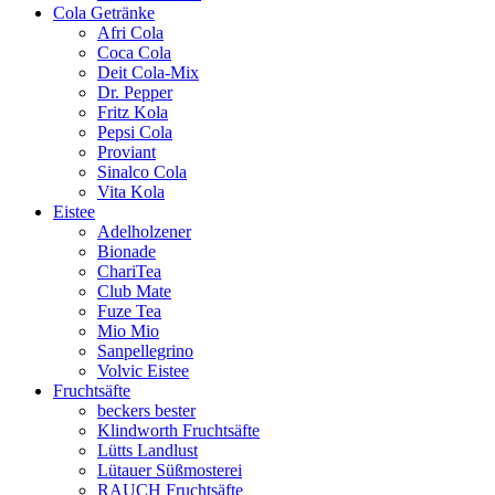
Cola Getränke
Afri Cola
Coca Cola
Deit Cola-Mix
Dr. Pepper
Fritz Kola
Pepsi Cola
Proviant
Sinalco Cola
Vita Kola
Eistee
Adelholzener
Bionade
ChariTea
Club Mate
Fuze Tea
Mio Mio
Sanpellegrino
Volvic Eistee
Fruchtsäfte
beckers bester
Klindworth Fruchtsäfte
Lütts Landlust
Lütauer Süßmosterei
RAUCH Fruchtsäfte