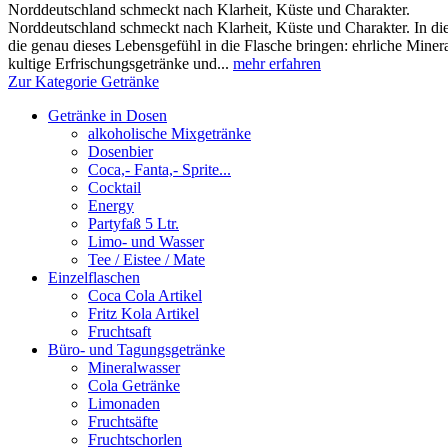
Norddeutschland schmeckt nach Klarheit, Küste und Charakter.
Norddeutschland schmeckt nach Klarheit, Küste und Charakter. In die
die genau dieses Lebensgefühl in die Flasche bringen: ehrliche Miner
kultige Erfrischungsgetränke und...
mehr erfahren
Zur Kategorie Getränke
Getränke in Dosen
alkoholische Mixgetränke
Dosenbier
Coca,- Fanta,- Sprite...
Cocktail
Energy
Partyfaß 5 Ltr.
Limo- und Wasser
Tee / Eistee / Mate
Einzelflaschen
Coca Cola Artikel
Fritz Kola Artikel
Fruchtsaft
Büro- und Tagungsgetränke
Mineralwasser
Cola Getränke
Limonaden
Fruchtsäfte
Fruchtschorlen