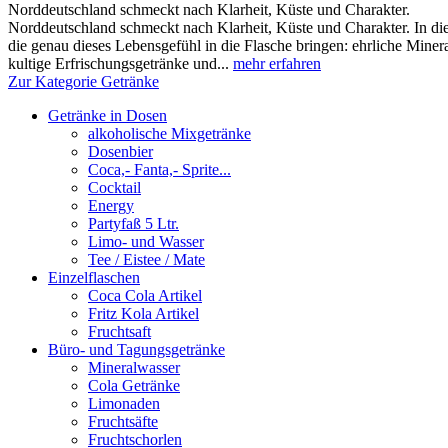
Norddeutschland schmeckt nach Klarheit, Küste und Charakter.
Norddeutschland schmeckt nach Klarheit, Küste und Charakter. In die
die genau dieses Lebensgefühl in die Flasche bringen: ehrliche Miner
kultige Erfrischungsgetränke und...
mehr erfahren
Zur Kategorie Getränke
Getränke in Dosen
alkoholische Mixgetränke
Dosenbier
Coca,- Fanta,- Sprite...
Cocktail
Energy
Partyfaß 5 Ltr.
Limo- und Wasser
Tee / Eistee / Mate
Einzelflaschen
Coca Cola Artikel
Fritz Kola Artikel
Fruchtsaft
Büro- und Tagungsgetränke
Mineralwasser
Cola Getränke
Limonaden
Fruchtsäfte
Fruchtschorlen