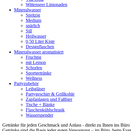
Wittenseer Limonaden
Mineralwasser
Spritzig
Medium
spärlich
Sill
Heilwasser
0,50 Liter Kiste
Designflaschen
Mineralwasser aromatisiert
Fruchtig
mit Lemon
Schorlen
Sportgetränke
Wellness
Partyzubehör
Leihgläser
Partygeschirr & Grillkohle
Zapfanlagen und Faßbier
Tische + Bänke
Flaschenkühlschrank
Wasserspender
Getränke für jeden Geschmack und Anlass - direkt zu Ihnen ins Büro g
Getränke sind die Basis jeder guten Versorgung – im Büro, beim Event