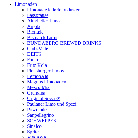
Limonaden
Limonade kalorienreduziert
Fassbrause
Almdudler Limo
Anjola
Bionade
Bismarck Limo
BUNDABERG BREWED DRINKS
Club-Mate
DEIT®
Fanta
Fritz Kola
Flensburger Limos
LemonAid
Magnus Limonaden
Mezzo Mix
Orangina
Original Spezi ®
Paulaner Limo und Spezi
Powerade
Sanpellegrino
SCHWEPPES
Sinalco
Sprite
Vita Kola