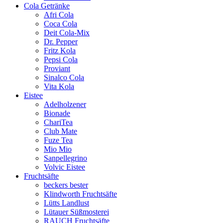
Cola Getränke
Afri Cola
Coca Cola
Deit Cola-Mix
Dr. Pepper
Fritz Kola
Pepsi Cola
Proviant
Sinalco Cola
Vita Kola
Eistee
Adelholzener
Bionade
ChariTea
Club Mate
Fuze Tea
Mio Mio
Sanpellegrino
Volvic Eistee
Fruchtsäfte
beckers bester
Klindworth Fruchtsäfte
Lütts Landlust
Lütauer Süßmosterei
RAUCH Fruchtsäfte