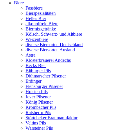
Biere
Fassbiere
Bierspezialitäten
Helles Bier
alkoholfreie Biere
Biermixgetränke
Kölsch, Schwarz- und Altbiere
Weizenbiere
diverse Biersorten Deutschland
diverse Biersorten Ausland
Astra
Klosterbrauerei Andechs
Becks Bier
Bitburger Pils
Dithmarscher Pilsener
Erdinger
Flensburger Pilsener
Holsten Pils
Jever Pilsener
König Pilsener
Krombacher Pils
Ratsherrn Pils
Störtebeker Braumanufaktur
Veltins Pils
Warsteiner Pils