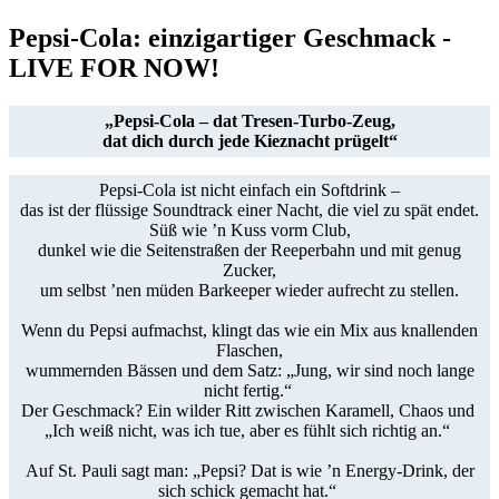
Pepsi-Cola: einzigartiger Geschmack -
LIVE FOR NOW!
„Pepsi‑Cola – dat Tresen‑Turbo‑Zeug,
dat dich durch jede Kieznacht prügelt“
Pepsi‑Cola ist nicht einfach ein Softdrink –
das ist der flüssige Soundtrack einer Nacht, die viel zu spät endet.
Süß wie ’n Kuss vorm Club,
dunkel wie die Seitenstraßen der Reeperbahn und mit genug
Zucker,
um selbst ’nen müden Barkeeper wieder aufrecht zu stellen.
Wenn du Pepsi aufmachst, klingt das wie ein Mix aus knallenden
Flaschen,
wummernden Bässen und dem Satz:
„Jung, wir sind noch lange
nicht fertig.“
Der Geschmack? Ein wilder Ritt zwischen Karamell, Chaos und
„Ich weiß nicht, was ich tue, aber es fühlt sich richtig an.“
Auf St. Pauli sagt man: „Pepsi? Dat is wie ’n Energy‑Drink,
der
sich schick gemacht hat.“