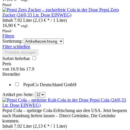
Pfand
Pepsi Zero
Zucker (24/0,33 Ltr. Dose EINWEG)
Inhalt
7.92 Liter
(2,13 € * / 1 Liter)
16,90 € *
zzgl.
Pfand
Filtern
Sortierung:
Filter schließen
Produkte anzeigen
Sofort lieferbar
Preis
von
16.9
bis
17.9
Hersteller
PepsiCo Deutschland GmbH
Artikel pro Seite:
Pepsi Cola (24/0,33
Ltr. Dose EINWEG)
Pepsi Cola – spritzige Cola‑Erfrischung aus den USA. Jetzt bequem
nach Hamburg liefern lassen – Direct Getränke, Die Getränke
kommen.
Inhalt
7.92 Liter
(2,13 € * / 1 Liter)