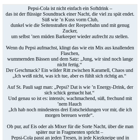
Pepsi‑Cola ist nicht einfach ein Softdrink –
das ist der flüssige Soundtrack einer Nacht, die viel zu spät endet.
Süß wie ’n Kuss vorm Club,
dunkel wie die Seitenstraßen der Reeperbahn und mit genug
Zucker,
um selbst ’nen müden Barkeeper wieder aufrecht zu stellen.
Wenn du Pepsi aufmachst, klingt das wie ein Mix aus knallenden
Flaschen,
wummernden Bässen und dem Satz:
„Jung, wir sind noch lange
nicht fertig.“
Der Geschmack? Ein wilder Ritt zwischen Karamell, Chaos und
„Ich weiß nicht, was ich tue, aber es fühlt sich richtig an.“
Auf St. Pauli sagt man: „Pepsi? Dat is wie ’n Energy‑Drink,
der
sich schick gemacht hat.“
Und genau so ist es: intensiv, wachmachend, süß, frech
und mit
’nem Hauch
„Ich hab noch mindestens drei Entscheidungen vor mir,
die ich
morgen bereuen werde“.
Ob pur, auf Eis oder als Mixer für die Sorte Nacht,
über die man
später nur in Fragmenten spricht –
Pepsi‑Cola passt an jeden Tresen, in jede Kiezkneipe und in