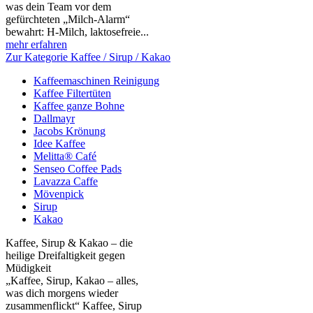
was dein Team vor dem
gefürchteten „Milch‑Alarm“
bewahrt: H‑Milch, laktosefreie...
mehr erfahren
Zur Kategorie Kaffee / Sirup / Kakao
Kaffeemaschinen Reinigung
Kaffee Filtertüten
Kaffee ganze Bohne
Dallmayr
Jacobs Krönung
Idee Kaffee
Melitta® Café
Senseo Coffee Pads
Lavazza Caffe
Mövenpick
Sirup
Kakao
Kaffee, Sirup & Kakao – die
heilige Dreifaltigkeit gegen
Müdigkeit
„Kaffee, Sirup, Kakao – alles,
was dich morgens wieder
zusammenflickt“ Kaffee, Sirup