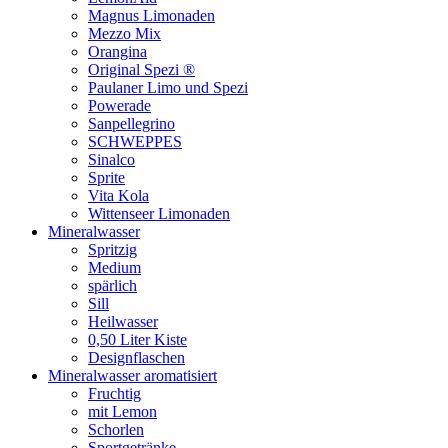
Magnus Limonaden
Mezzo Mix
Orangina
Original Spezi ®
Paulaner Limo und Spezi
Powerade
Sanpellegrino
SCHWEPPES
Sinalco
Sprite
Vita Kola
Wittenseer Limonaden
Mineralwasser
Spritzig
Medium
spärlich
Sill
Heilwasser
0,50 Liter Kiste
Designflaschen
Mineralwasser aromatisiert
Fruchtig
mit Lemon
Schorlen
Sportgetränke