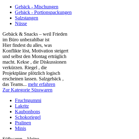
Gebäck - Mischungen
Gebäck - Portionspackungen
Salzstangen
Nüsse
Gebäck & Snacks – weil Frieden
im Büro unbezahlbar ist
Hier findest du alles, was
Konflikte löst, Motivation steigert
und selbst den Montag erträglich
macht. Kekse , die Diskussionen
verkürzen. Riegel , die
Projektpläne plötzlich logisch
erscheinen lassen. Salzgebäck ,
das Teams...
mehr erfahren
Zur Kategorie Süsswaren
Fruchtgummi
Lakritz
Kaubonbons
Schokoriegel
Pralinen
Minis
Süßwaren – kleine