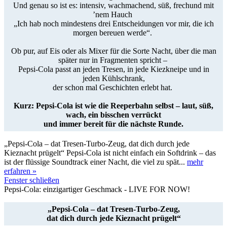
Und genau so ist es: intensiv, wachmachend, süß, frech
und mit
’nem Hauch
„Ich hab noch mindestens drei Entscheidungen vor mir,
die ich
morgen bereuen werde“.
Ob pur, auf Eis oder als Mixer für die Sorte Nacht,
über die man
später nur in Fragmenten spricht –
Pepsi‑Cola passt an jeden Tresen, in jede Kiezkneipe und in
jeden Kühlschrank,
der schon mal Geschichten erlebt hat.
Kurz: Pepsi‑Cola ist wie die Reeperbahn selbst – laut, süß,
wach,
ein bisschen verrückt
und immer bereit für die nächste Runde.
„Pepsi‑Cola – dat Tresen‑Turbo‑Zeug, dat dich durch jede
Kieznacht prügelt“ Pepsi‑Cola ist nicht einfach ein Softdrink – das
ist der flüssige Soundtrack einer Nacht, die viel zu spät...
mehr
erfahren »
Fenster schließen
Pepsi-Cola: einzigartiger Geschmack - LIVE FOR NOW!
„Pepsi‑Cola – dat Tresen‑Turbo‑Zeug,
dat dich durch jede Kieznacht prügelt“