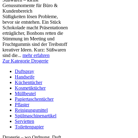
Genussmomente für Büro &
Kundenbereich
Süßigkeiten lösen Probleme,
bevor sie entstehen. Ein Stück
Schokolade macht Präsentationen
erträglicher, Bonbons retten die
Stimmung im Meeting und
Fruchtgummis sind der Treibstoff
kreativer Ideen. Kurz: Süßwaren
sind die...
mehr erfahren
Zur Kategorie Drogerie
Duftspray
Handseife
Küchentücher
Kosmetiktücher
Müllbeutel
Papiertaschentücher
Pflaster
Reinigungsmittel
Spülmaschinenartikel
Servietten
Toilettenpapier
Drogerie – wo Ordnung, Duft