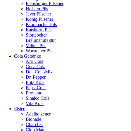
Flensburger Pilsener
Holsten Pils
Jever Pilsener
König Pilsener
Krombacher Pils
Ratsherrn Pils
Störtebeker
Braumanufaktur
Veltins Pils
Warsteiner Pils
Cola Getränke
Afri Cola
Coca Cola
Deit Cola-Mix
Dr. Pepper
Fritz Kola
Pepsi Cola
Proviant
Sinalco Cola
Vita Kola
Eistee
Adelholzener
Bionade
ChariTea
Club Mate