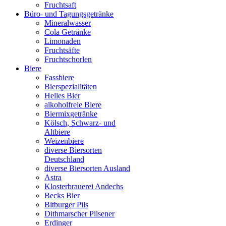
Fruchtsaft
Büro- und Tagungsgetränke
Mineralwasser
Cola Getränke
Limonaden
Fruchtsäfte
Fruchtschorlen
Biere
Fassbiere
Bierspezialitäten
Helles Bier
alkoholfreie Biere
Biermixgetränke
Kölsch, Schwarz- und
Altbiere
Weizenbiere
diverse Biersorten
Deutschland
diverse Biersorten Ausland
Astra
Klosterbrauerei Andechs
Becks Bier
Bitburger Pils
Dithmarscher Pilsener
Erdinger