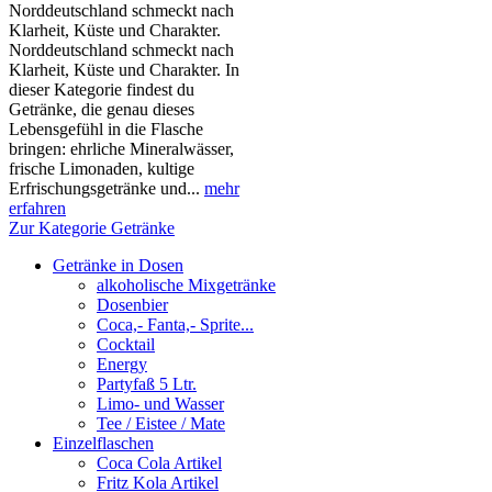
Norddeutschland schmeckt nach
Klarheit, Küste und Charakter.
Norddeutschland schmeckt nach
Klarheit, Küste und Charakter. In
dieser Kategorie findest du
Getränke, die genau dieses
Lebensgefühl in die Flasche
bringen: ehrliche Mineralwässer,
frische Limonaden, kultige
Erfrischungsgetränke und...
mehr
erfahren
Zur Kategorie Getränke
Getränke in Dosen
alkoholische Mixgetränke
Dosenbier
Coca,- Fanta,- Sprite...
Cocktail
Energy
Partyfaß 5 Ltr.
Limo- und Wasser
Tee / Eistee / Mate
Einzelflaschen
Coca Cola Artikel
Fritz Kola Artikel