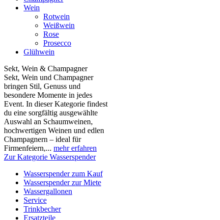
Wein
Rotwein
Weißwein
Rose
Prosecco
Glühwein
Sekt, Wein & Champagner
Sekt, Wein und Champagner
bringen Stil, Genuss und
besondere Momente in jedes
Event. In dieser Kategorie findest
du eine sorgfältig ausgewählte
Auswahl an Schaumweinen,
hochwertigen Weinen und edlen
Champagnern – ideal für
Firmenfeiern,...
mehr erfahren
Zur Kategorie Wasserspender
Wasserspender zum Kauf
Wasserspender zur Miete
Wassergallonen
Service
Trinkbecher
Ersatzteile