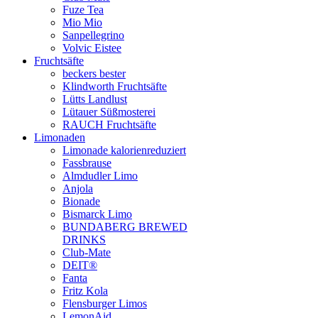
Fuze Tea
Mio Mio
Sanpellegrino
Volvic Eistee
Fruchtsäfte
beckers bester
Klindworth Fruchtsäfte
Lütts Landlust
Lütauer Süßmosterei
RAUCH Fruchtsäfte
Limonaden
Limonade kalorienreduziert
Fassbrause
Almdudler Limo
Anjola
Bionade
Bismarck Limo
BUNDABERG BREWED
DRINKS
Club-Mate
DEIT®
Fanta
Fritz Kola
Flensburger Limos
LemonAid