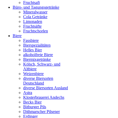
Fruchtsaft
Büro- und Tagungsgetränke
Mineralwasser
Cola Getränke
Limonaden
Fruchtsäfte
Fruchtschorlen
Biere
Fassbiere
Bierspezialitäten
Helles Bier
alkoholfreie Biere
Biermixgetränke
Kölsch, Schwarz- und
Altbiere
Weizenbiere
diverse Biersorten
Deutschland
diverse Biersorten Ausland
Astra
Klosterbrauerei Andechs
Becks Bier
Bitburger Pils
Dithmarscher Pilsener
Erdinger