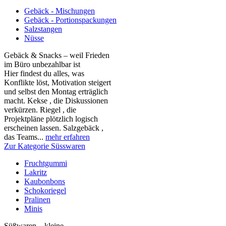
Gebäck - Mischungen
Gebäck - Portionspackungen
Salzstangen
Nüsse
Gebäck & Snacks – weil Frieden
im Büro unbezahlbar ist
Hier findest du alles, was
Konflikte löst, Motivation steigert
und selbst den Montag erträglich
macht. Kekse , die Diskussionen
verkürzen. Riegel , die
Projektpläne plötzlich logisch
erscheinen lassen. Salzgebäck ,
das Teams...
mehr erfahren
Zur Kategorie Süsswaren
Fruchtgummi
Lakritz
Kaubonbons
Schokoriegel
Pralinen
Minis
Süßwaren – kleine