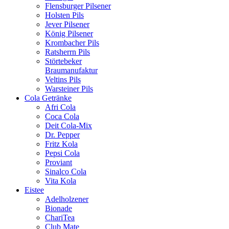
Flensburger Pilsener
Holsten Pils
Jever Pilsener
König Pilsener
Krombacher Pils
Ratsherrn Pils
Störtebeker
Braumanufaktur
Veltins Pils
Warsteiner Pils
Cola Getränke
Afri Cola
Coca Cola
Deit Cola-Mix
Dr. Pepper
Fritz Kola
Pepsi Cola
Proviant
Sinalco Cola
Vita Kola
Eistee
Adelholzener
Bionade
ChariTea
Club Mate