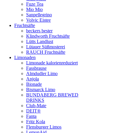
Fuze Tea
Mio Mio
Sanpellegrino
Volvic Eistee
Fruchtsäfte
beckers bester
Klindworth Fruchtsäfte
Lütts Landlust
Lütauer Süßmosterei
RAUCH Fruchtsäfte
Limonaden
Limonade kalorienreduziert
Fassbrause
Almdudler Limo
Anjola
Bionade
Bismarck Limo
BUNDABERG BREWED
DRINKS
Club-Mate
DEIT®
Fanta
Fritz Kola
Flensburger Limos
LemonAid