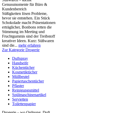
Genussmomente für Büro &
Kundenbereich
Süßigkeiten lösen Probleme,
bevor sie entstehen. Ein Stück
Schokolade macht Präsentationen
erträglicher, Bonbons retten die
Stimmung im Meeting und
Fruchtgummis sind der Treibstoff
kreativer Ideen. Kurz: Süßwaren
sind die...
mehr erfahren
Zur Kategorie Drogerie
Duftspray
Handseife
Küchentücher
Kosmetiktücher
Müllbeutel
Papiertaschentücher
Pflaster
Reinigungsmittel
Spülmaschinenartikel
Servietten
Toilettenpapier
Drogerie – wo Ordnung, Duft