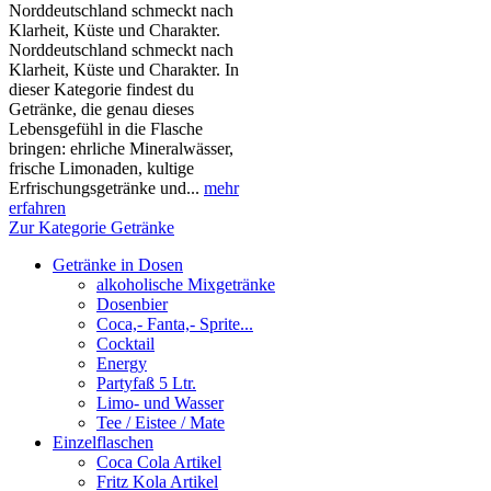
Norddeutschland schmeckt nach
Klarheit, Küste und Charakter.
Norddeutschland schmeckt nach
Klarheit, Küste und Charakter. In
dieser Kategorie findest du
Getränke, die genau dieses
Lebensgefühl in die Flasche
bringen: ehrliche Mineralwässer,
frische Limonaden, kultige
Erfrischungsgetränke und...
mehr
erfahren
Zur Kategorie Getränke
Getränke in Dosen
alkoholische Mixgetränke
Dosenbier
Coca,- Fanta,- Sprite...
Cocktail
Energy
Partyfaß 5 Ltr.
Limo- und Wasser
Tee / Eistee / Mate
Einzelflaschen
Coca Cola Artikel
Fritz Kola Artikel