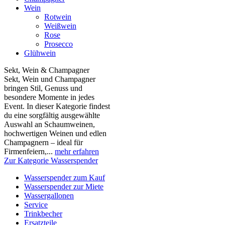
Wein
Rotwein
Weißwein
Rose
Prosecco
Glühwein
Sekt, Wein & Champagner
Sekt, Wein und Champagner
bringen Stil, Genuss und
besondere Momente in jedes
Event. In dieser Kategorie findest
du eine sorgfältig ausgewählte
Auswahl an Schaumweinen,
hochwertigen Weinen und edlen
Champagnern – ideal für
Firmenfeiern,...
mehr erfahren
Zur Kategorie Wasserspender
Wasserspender zum Kauf
Wasserspender zur Miete
Wassergallonen
Service
Trinkbecher
Ersatzteile