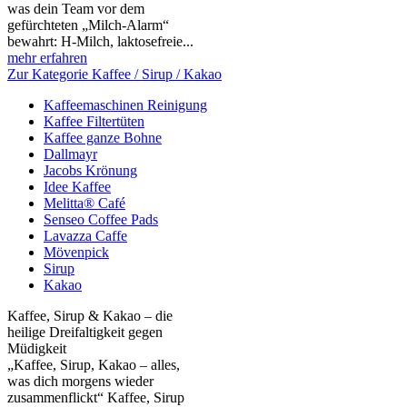
was dein Team vor dem
gefürchteten „Milch‑Alarm“
bewahrt: H‑Milch, laktosefreie...
mehr erfahren
Zur Kategorie Kaffee / Sirup / Kakao
Kaffeemaschinen Reinigung
Kaffee Filtertüten
Kaffee ganze Bohne
Dallmayr
Jacobs Krönung
Idee Kaffee
Melitta® Café
Senseo Coffee Pads
Lavazza Caffe
Mövenpick
Sirup
Kakao
Kaffee, Sirup & Kakao – die
heilige Dreifaltigkeit gegen
Müdigkeit
„Kaffee, Sirup, Kakao – alles,
was dich morgens wieder
zusammenflickt“ Kaffee, Sirup