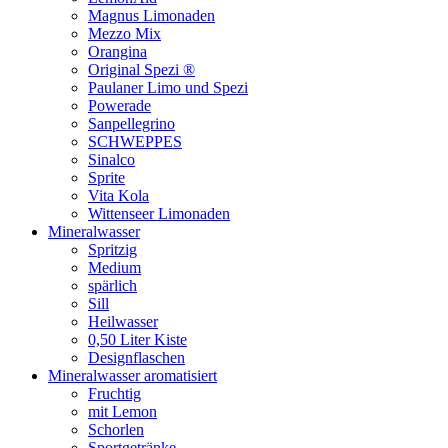
Magnus Limonaden
Mezzo Mix
Orangina
Original Spezi ®
Paulaner Limo und Spezi
Powerade
Sanpellegrino
SCHWEPPES
Sinalco
Sprite
Vita Kola
Wittenseer Limonaden
Mineralwasser
Spritzig
Medium
spärlich
Sill
Heilwasser
0,50 Liter Kiste
Designflaschen
Mineralwasser aromatisiert
Fruchtig
mit Lemon
Schorlen
Sportgetränke