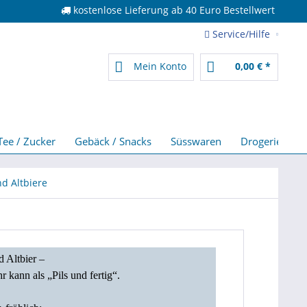
kostenlose Lieferung ab 40 Euro Bestellwert
Service/Hilfe
Mein Konto
0,00 € *
Tee / Zucker
Gebäck / Snacks
Süsswaren
Drogerie
nd Altbiere
 Altbier –
hr
kann als „Pils und fertig“.