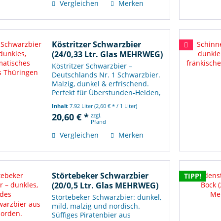
Vergleichen
Merken
Köstritzer Schwarzbier
(24/0,33 Ltr. Glas MEHRWEG)
Köstritzer Schwarzbier –
Deutschlands Nr. 1 Schwarzbier.
Malzig, dunkel & erfrischend.
Perfekt für Überstunden‑Helden,
die Geschmack statt Licht
Inhalt
7.92 Liter
(2,60 € * / 1 Liter)
brauchen.
20,60 € *
zzgl.
Pfand
Vergleichen
Merken
Störtebeker Schwarzbier
TIPP!
(20/0,5 Ltr. Glas MEHRWEG)
Störtebeker Schwarzbier: dunkel,
mild, malzig und nordisch.
Süffiges Piratenbier aus