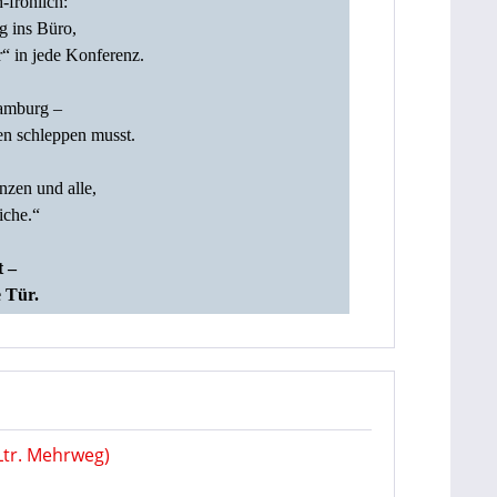
‑fröhlich:
g ins Büro,
r“ in jede Konferenz.
Hamburg –
ten schleppen musst.
nzen und alle,
liche.“
t –
e Tür.