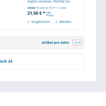
Saphir‑Aromen. Perfekt für
Hamburgs Büros, Events und
Inhalt
10 Liter
(2,15 € * / 1 Liter)
Lieferdienst.
21,50 € *
zzgl.
Pfand
Vergleichen
Merken
Artikel pro Seite:
lsch 24