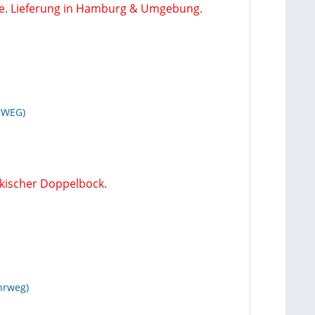
INWEG)
hrweg)