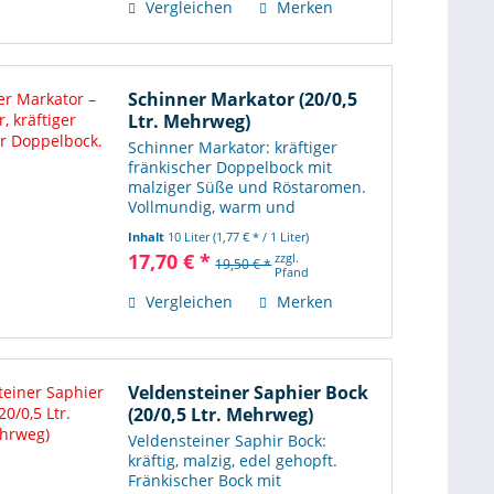
Vergleichen
Merken
Schinner Markator (20/0,5
Ltr. Mehrweg)
Schinner Markator: kräftiger
fränkischer Doppelbock mit
malziger Süße und Röstaromen.
Vollmundig, warm und
charakterstark. Perfekt für
Inhalt
10 Liter
(1,77 € * / 1 Liter)
Hamburgs Lieferdienst.
17,70 € *
zzgl.
19,50 € *
Pfand
Vergleichen
Merken
Veldensteiner Saphier Bock
(20/0,5 Ltr. Mehrweg)
Veldensteiner Saphir Bock:
kräftig, malzig, edel gehopft.
Fränkischer Bock mit