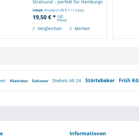
Stralsund – perfekt für Hamburgs
Büros, Events und Lieferdienst.
Inhalt
10 Liter
(1,95 € * / 1 Liter)
19,50 € *
zzgl.
Pfand
Vergleichen
Merken
Störtebeker
Früh Kö
ner
Diebels Alt 24
Köstritzer
Schinner
ce
Informationen