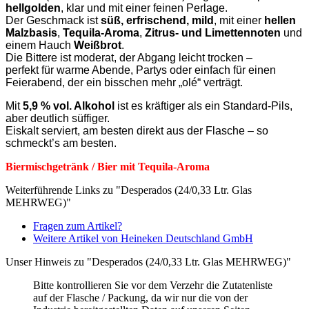
hellgolden
, klar und mit einer feinen Perlage.
Der Geschmack ist
süß, erfrischend, mild
, mit einer
hellen
Malzbasis
,
Tequila‑Aroma
,
Zitrus‑ und Limettennoten
und
einem Hauch
Weißbrot
.
Die Bittere ist moderat, der Abgang leicht trocken –
perfekt für warme Abende, Partys oder einfach für einen
Feierabend, der ein bisschen mehr „olé“ verträgt.
Mit
5,9 % vol. Alkohol
ist es kräftiger als ein Standard‑Pils,
aber deutlich süffiger.
Eiskalt serviert, am besten direkt aus der Flasche – so
schmeckt’s am besten.
Biermischgetränk / Bier mit Tequila‑Aroma
Weiterführende Links zu "Desperados (24/0,33 Ltr. Glas
MEHRWEG)"
Fragen zum Artikel?
Weitere Artikel von Heineken Deutschland GmbH
Unser Hinweis zu "Desperados (24/0,33 Ltr. Glas MEHRWEG)"
Bitte kontrollieren Sie vor dem Verzehr die Zutatenliste
auf der Flasche / Packung, da wir nur die von der