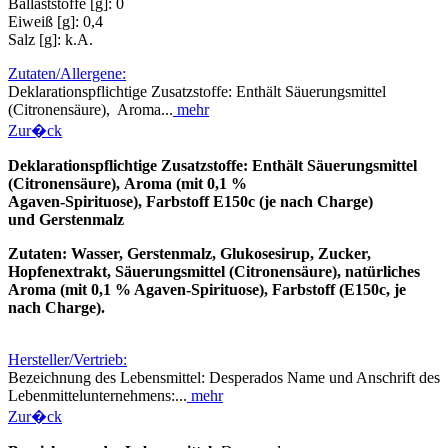
Ballaststoffe [g]: 0
Eiweiß [g]: 0,4
Salz [g]: k.A.
Zutaten/Allergene:
Deklarationspflichtige Zusatzstoffe: Enthält Säuerungsmittel
(Citronensäure), Aroma...
mehr
Zur�ck
Deklarationspflichtige Zusatzstoffe: Enthält
Säuerungsmittel
(Citronensäure),
Aroma
(mit 0,1 %
Agaven‑Spirituose),
Farbstoff E150c
(je nach Charge)
und Gerstenmalz
Zutaten: Wasser,
Gerstenmalz
, Glukosesirup, Zucker,
Hopfenextrakt, Säuerungsmittel (Citronensäure), natürliches
Aroma (mit 0,1 % Agaven‑Spirituose), Farbstoff (E150c, je
nach Charge).
Hersteller/Vertrieb:
Bezeichnung des Lebensmittel: Desperados Name und Anschrift des
Lebenmittelunternehmens:...
mehr
Zur�ck