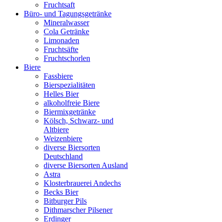
Fruchtsaft
Büro- und Tagungsgetränke
Mineralwasser
Cola Getränke
Limonaden
Fruchtsäfte
Fruchtschorlen
Biere
Fassbiere
Bierspezialitäten
Helles Bier
alkoholfreie Biere
Biermixgetränke
Kölsch, Schwarz- und
Altbiere
Weizenbiere
diverse Biersorten
Deutschland
diverse Biersorten Ausland
Astra
Klosterbrauerei Andechs
Becks Bier
Bitburger Pils
Dithmarscher Pilsener
Erdinger