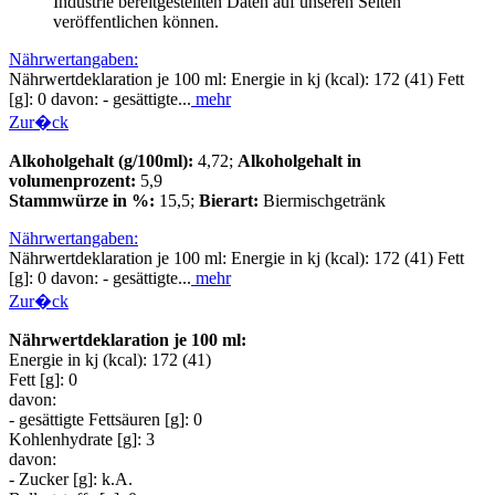
Industrie bereitgestellten Daten auf unseren Seiten
veröffentlichen können.
Nährwertangaben:
Nährwertdeklaration je 100 ml: Energie in kj (kcal): 172 (41) Fett
[g]: 0 davon: - gesättigte...
mehr
Zur�ck
Alkoholgehalt (g/100ml):
4,72;
Alkoholgehalt in
volumenprozent:
5,9
Stammwürze in %:
15,5;
Bierart:
Biermischgetränk
Nährwertangaben:
Nährwertdeklaration je 100 ml: Energie in kj (kcal): 172 (41) Fett
[g]: 0 davon: - gesättigte...
mehr
Zur�ck
Nährwertdeklaration je 100 ml:
Energie in kj (kcal): 172 (41)
Fett [g]: 0
davon:
- gesättigte Fettsäuren [g]: 0
Kohlenhydrate [g]: 3
davon:
- Zucker [g]: k.A.