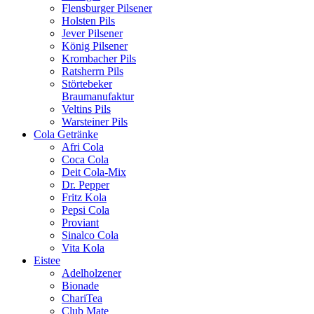
Flensburger Pilsener
Holsten Pils
Jever Pilsener
König Pilsener
Krombacher Pils
Ratsherrn Pils
Störtebeker
Braumanufaktur
Veltins Pils
Warsteiner Pils
Cola Getränke
Afri Cola
Coca Cola
Deit Cola-Mix
Dr. Pepper
Fritz Kola
Pepsi Cola
Proviant
Sinalco Cola
Vita Kola
Eistee
Adelholzener
Bionade
ChariTea
Club Mate