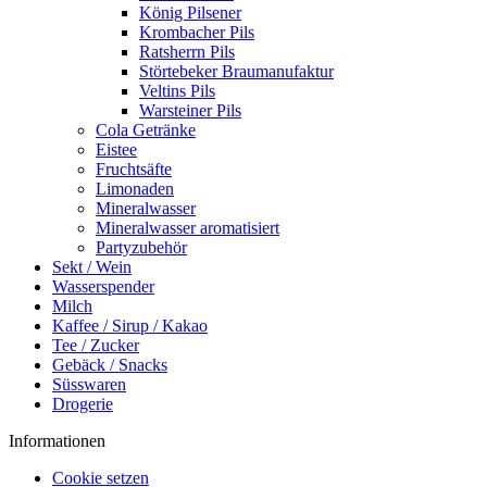
König Pilsener
Krombacher Pils
Ratsherrn Pils
Störtebeker Braumanufaktur
Veltins Pils
Warsteiner Pils
Cola Getränke
Eistee
Fruchtsäfte
Limonaden
Mineralwasser
Mineralwasser aromatisiert
Partyzubehör
Sekt / Wein
Wasserspender
Milch
Kaffee / Sirup / Kakao
Tee / Zucker
Gebäck / Snacks
Süsswaren
Drogerie
Informationen
Cookie setzen