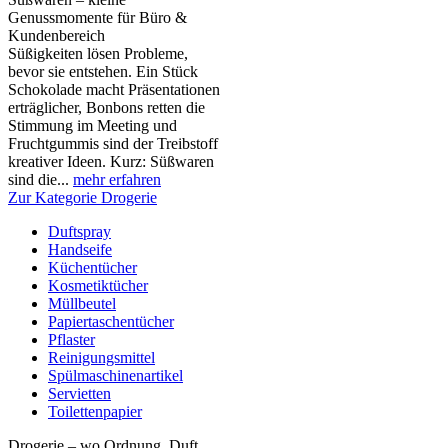
Genussmomente für Büro &
Kundenbereich
Süßigkeiten lösen Probleme,
bevor sie entstehen. Ein Stück
Schokolade macht Präsentationen
erträglicher, Bonbons retten die
Stimmung im Meeting und
Fruchtgummis sind der Treibstoff
kreativer Ideen. Kurz: Süßwaren
sind die...
mehr erfahren
Zur Kategorie Drogerie
Duftspray
Handseife
Küchentücher
Kosmetiktücher
Müllbeutel
Papiertaschentücher
Pflaster
Reinigungsmittel
Spülmaschinenartikel
Servietten
Toilettenpapier
Drogerie – wo Ordnung, Duft