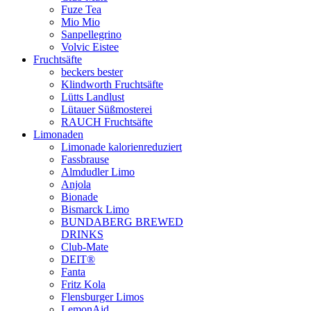
Fuze Tea
Mio Mio
Sanpellegrino
Volvic Eistee
Fruchtsäfte
beckers bester
Klindworth Fruchtsäfte
Lütts Landlust
Lütauer Süßmosterei
RAUCH Fruchtsäfte
Limonaden
Limonade kalorienreduziert
Fassbrause
Almdudler Limo
Anjola
Bionade
Bismarck Limo
BUNDABERG BREWED
DRINKS
Club-Mate
DEIT®
Fanta
Fritz Kola
Flensburger Limos
LemonAid