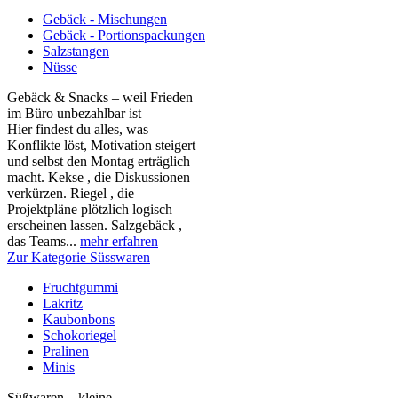
Gebäck - Mischungen
Gebäck - Portionspackungen
Salzstangen
Nüsse
Gebäck & Snacks – weil Frieden
im Büro unbezahlbar ist
Hier findest du alles, was
Konflikte löst, Motivation steigert
und selbst den Montag erträglich
macht. Kekse , die Diskussionen
verkürzen. Riegel , die
Projektpläne plötzlich logisch
erscheinen lassen. Salzgebäck ,
das Teams...
mehr erfahren
Zur Kategorie Süsswaren
Fruchtgummi
Lakritz
Kaubonbons
Schokoriegel
Pralinen
Minis
Süßwaren – kleine