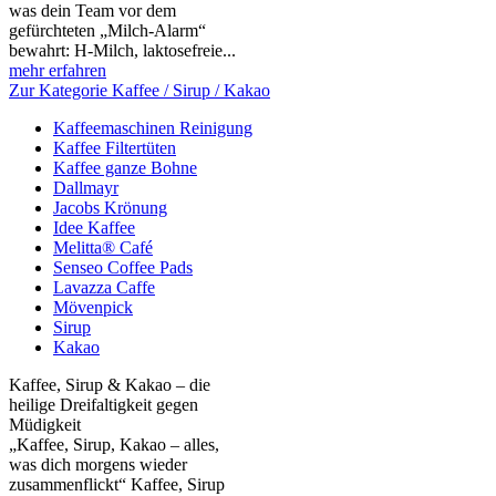
was dein Team vor dem
gefürchteten „Milch‑Alarm“
bewahrt: H‑Milch, laktosefreie...
mehr erfahren
Zur Kategorie Kaffee / Sirup / Kakao
Kaffeemaschinen Reinigung
Kaffee Filtertüten
Kaffee ganze Bohne
Dallmayr
Jacobs Krönung
Idee Kaffee
Melitta® Café
Senseo Coffee Pads
Lavazza Caffe
Mövenpick
Sirup
Kakao
Kaffee, Sirup & Kakao – die
heilige Dreifaltigkeit gegen
Müdigkeit
„Kaffee, Sirup, Kakao – alles,
was dich morgens wieder
zusammenflickt“ Kaffee, Sirup