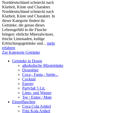
Norddeutschland schmeckt nach
Klarheit, Küste und Charakter.
Norddeutschland schmeckt nach
Klarheit, Küste und Charakter. In
dieser Kategorie findest du
Getränke, die genau dieses
Lebensgefühl in die Flasche
bringen: ehrliche Mineralwässer,
frische Limonaden, kultige
Erfrischungsgetränke und...
mehr
erfahren
Zur Kategorie Getränke
Getränke in Dosen
alkoholische Mixgetränke
Dosenbier
Coca,- Fanta,- Sprite...
Cocktail
Energy
Partyfaß 5 Ltr.
Limo- und Wasser
Tee / Eistee / Mate
Einzelflaschen
Coca Cola Artikel
Fritz Kola Artikel