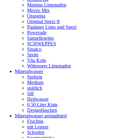
Magnus Limonaden
Mezzo Mix
Orangina
Original Spezi ®
Paulaner Limo und Spezi
Powerade
Sanpellegrino
SCHWEPPES
Sinalco
Sprite
Vita Kola
Wittenseer Limonaden
Mineralwasser
Spritzig
Medium
spärlich
Sill
Heilwasser
0,50 Liter Kiste
Designflaschen
Mineralwasser aromatisiert
Fruchtig
mit Lemon
Schorlen
Sportgetränke