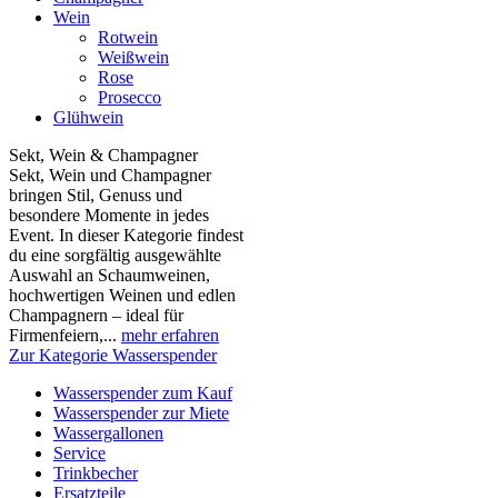
Wein
Rotwein
Weißwein
Rose
Prosecco
Glühwein
Sekt, Wein & Champagner
Sekt, Wein und Champagner
bringen Stil, Genuss und
besondere Momente in jedes
Event. In dieser Kategorie findest
du eine sorgfältig ausgewählte
Auswahl an Schaumweinen,
hochwertigen Weinen und edlen
Champagnern – ideal für
Firmenfeiern,...
mehr erfahren
Zur Kategorie Wasserspender
Wasserspender zum Kauf
Wasserspender zur Miete
Wassergallonen
Service
Trinkbecher
Ersatzteile