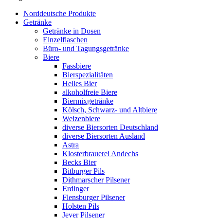
Norddeutsche Produkte
Getränke
Getränke in Dosen
Einzelflaschen
Büro- und Tagungsgetränke
Biere
Fassbiere
Bierspezialitäten
Helles Bier
alkoholfreie Biere
Biermixgetränke
Kölsch, Schwarz- und Altbiere
Weizenbiere
diverse Biersorten Deutschland
diverse Biersorten Ausland
Astra
Klosterbrauerei Andechs
Becks Bier
Bitburger Pils
Dithmarscher Pilsener
Erdinger
Flensburger Pilsener
Holsten Pils
Jever Pilsener