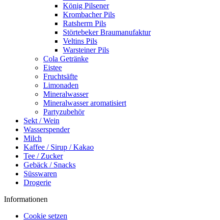
König Pilsener
Krombacher Pils
Ratsherrn Pils
Störtebeker Braumanufaktur
Veltins Pils
Warsteiner Pils
Cola Getränke
Eistee
Fruchtsäfte
Limonaden
Mineralwasser
Mineralwasser aromatisiert
Partyzubehör
Sekt / Wein
Wasserspender
Milch
Kaffee / Sirup / Kakao
Tee / Zucker
Gebäck / Snacks
Süsswaren
Drogerie
Informationen
Cookie setzen