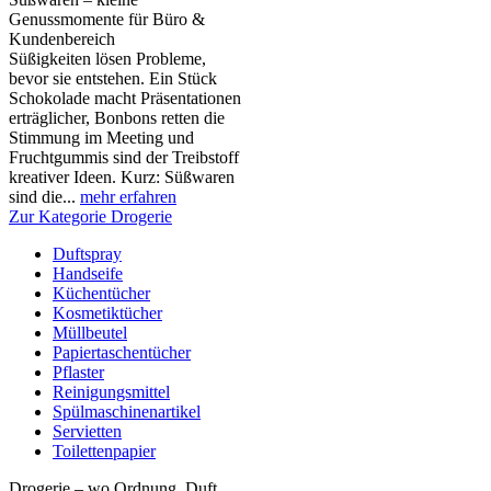
Genussmomente für Büro &
Kundenbereich
Süßigkeiten lösen Probleme,
bevor sie entstehen. Ein Stück
Schokolade macht Präsentationen
erträglicher, Bonbons retten die
Stimmung im Meeting und
Fruchtgummis sind der Treibstoff
kreativer Ideen. Kurz: Süßwaren
sind die...
mehr erfahren
Zur Kategorie Drogerie
Duftspray
Handseife
Küchentücher
Kosmetiktücher
Müllbeutel
Papiertaschentücher
Pflaster
Reinigungsmittel
Spülmaschinenartikel
Servietten
Toilettenpapier
Drogerie – wo Ordnung, Duft