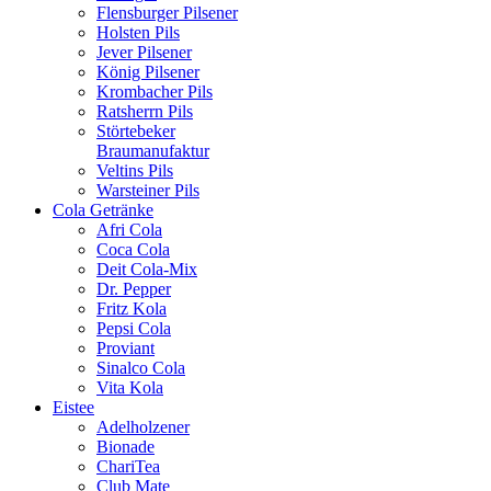
Flensburger Pilsener
Holsten Pils
Jever Pilsener
König Pilsener
Krombacher Pils
Ratsherrn Pils
Störtebeker
Braumanufaktur
Veltins Pils
Warsteiner Pils
Cola Getränke
Afri Cola
Coca Cola
Deit Cola-Mix
Dr. Pepper
Fritz Kola
Pepsi Cola
Proviant
Sinalco Cola
Vita Kola
Eistee
Adelholzener
Bionade
ChariTea
Club Mate