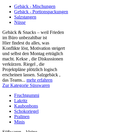
Gebäck - Mischungen
Gebäck - Portionspackungen
Salzstangen
Nüsse
Gebäck & Snacks – weil Frieden
im Büro unbezahlbar ist
Hier findest du alles, was
Konflikte löst, Motivation steigert
und selbst den Montag erträglich
macht. Kekse , die Diskussionen
verkürzen. Riegel , die
Projektpläne plötzlich logisch
erscheinen lassen. Salzgebäck ,
das Teams...
mehr erfahren
Zur Kategorie Süsswaren
Fruchtgummi
Lakritz
Kaubonbons
Schokoriegel
Pralinen
Minis
Süßwaren – kleine