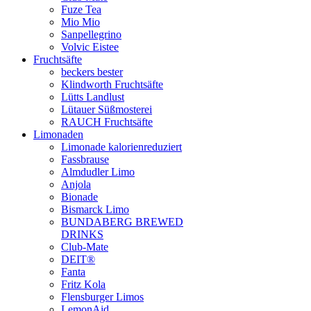
Fuze Tea
Mio Mio
Sanpellegrino
Volvic Eistee
Fruchtsäfte
beckers bester
Klindworth Fruchtsäfte
Lütts Landlust
Lütauer Süßmosterei
RAUCH Fruchtsäfte
Limonaden
Limonade kalorienreduziert
Fassbrause
Almdudler Limo
Anjola
Bionade
Bismarck Limo
BUNDABERG BREWED
DRINKS
Club-Mate
DEIT®
Fanta
Fritz Kola
Flensburger Limos
LemonAid