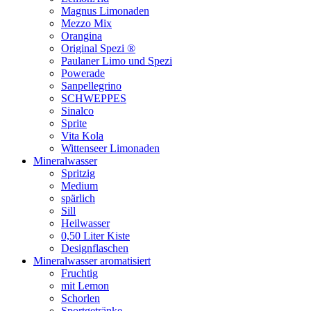
Magnus Limonaden
Mezzo Mix
Orangina
Original Spezi ®
Paulaner Limo und Spezi
Powerade
Sanpellegrino
SCHWEPPES
Sinalco
Sprite
Vita Kola
Wittenseer Limonaden
Mineralwasser
Spritzig
Medium
spärlich
Sill
Heilwasser
0,50 Liter Kiste
Designflaschen
Mineralwasser aromatisiert
Fruchtig
mit Lemon
Schorlen
Sportgetränke