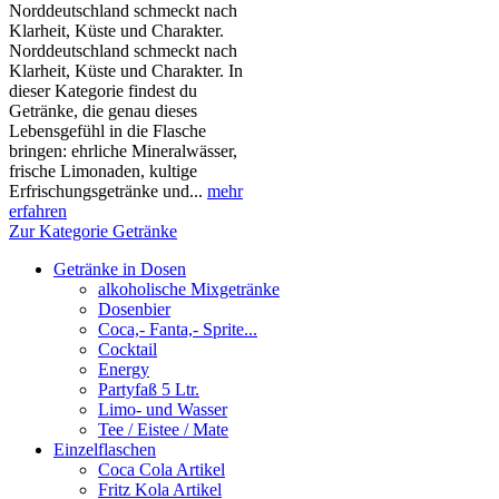
Norddeutschland schmeckt nach
Klarheit, Küste und Charakter.
Norddeutschland schmeckt nach
Klarheit, Küste und Charakter. In
dieser Kategorie findest du
Getränke, die genau dieses
Lebensgefühl in die Flasche
bringen: ehrliche Mineralwässer,
frische Limonaden, kultige
Erfrischungsgetränke und...
mehr
erfahren
Zur Kategorie Getränke
Getränke in Dosen
alkoholische Mixgetränke
Dosenbier
Coca,- Fanta,- Sprite...
Cocktail
Energy
Partyfaß 5 Ltr.
Limo- und Wasser
Tee / Eistee / Mate
Einzelflaschen
Coca Cola Artikel
Fritz Kola Artikel