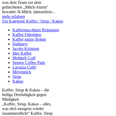
was dein Team vor dem
gefürchteten „Milch‑Alarm“
bewahrt: H‑Milch, laktosefreie...
mehr erfahren
Zur Kategorie Kaffee / Sirup / Kakao
Kaffeemaschinen Reinigung
Kaffee Filtertüten
Kaffee ganze Bohne
Dallmayr
Jacobs Krönung
Idee Kaffee
Melitta® Café
Senseo Coffee Pads
Lavazza Caffe
Mövenpick
Sirup
Kakao
Kaffee, Sirup & Kakao – die
heilige Dreifaltigkeit gegen
Müdigkeit
„Kaffee, Sirup, Kakao – alles,
was dich morgens wieder
zusammenflickt“ Kaffee, Sirup