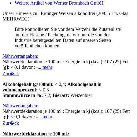
Weitere Artikel von Werner Brombach GmbH
Unser Hinweis zu "Erdinger Weizen alkoholfrei (20/0,5 Ltr. Glas
MEHRWEG)"
Bitte kontrollieren Sie vor dem Verzehr die Zutatenliste
auf der Flasche / Packung, da wir nur die von der
Industrie bereitgestellten Daten auf unseren Seiten
veröffentlichen können.
Nährwertangaben:
Nährwertdeklaration je 100 ml.: Energie in kj (kcal): 107 (25) Fett
[g]: < 0,1 davon: -...
mehr
Zur�ck
Alkoholgehalt (g/100ml):
< 0,4;
Alkoholgehalt in
volumenprozent:
< 0,5
Stammwürze in %:
7,2;
Bierart:
Weizenbier
Nährwertangaben:
Nährwertdeklaration je 100 ml.: Energie in kj (kcal): 107 (25) Fett
[g]: < 0,1 davon: -...
mehr
Zur�ck
Nährwertdeklaration je 100 ml.: