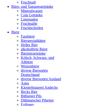
Fruchtsaft
Büro- und Tagungsgetränke
Mineralwasser
Cola Getränke
Limonaden
Fruchtsäfte
Fruchtschorlen
Biere
Fassbiere
Bierspezialitäten
Helles Bier
alkoholfreie Biere
Biermixgetränke
Kölsch, Schwarz- und
Altbiere
Weizenbiere
diverse Biersorten
Deutschland
diverse Biersorten Ausland
Astra
Klosterbrauerei Andechs
Becks Bier
Bitburger Pils
Dithmarscher Pilsener
Erdinger