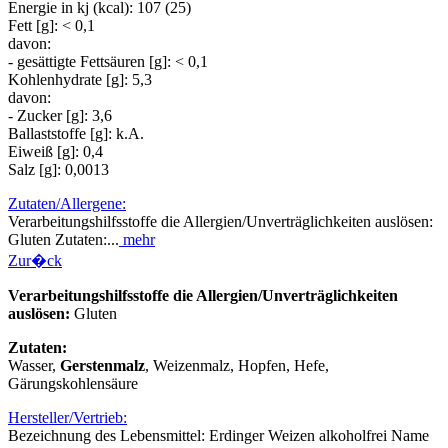
Energie in kj (kcal): 107 (25)
Fett [g]: < 0,1
davon:
- gesättigte Fettsäuren [g]: < 0,1
Kohlenhydrate [g]: 5,3
davon:
- Zucker [g]: 3,6
Ballaststoffe [g]: k.A.
Eiweiß [g]: 0,4
Salz [g]: 0,0013
Zutaten/Allergene:
Verarbeitungshilfsstoffe die Allergien/Unverträglichkeiten auslösen:
Gluten Zutaten:...
mehr
Zur�ck
Verarbeitungshilfsstoffe die Allergien/Unverträglichkeiten
auslösen:
Gluten
Zutaten:
Wasser,
Gerstenmalz
, Weizenmalz, Hopfen, Hefe,
Gärungskohlensäure
Hersteller/Vertrieb:
Bezeichnung des Lebensmittel: Erdinger Weizen alkoholfrei Name