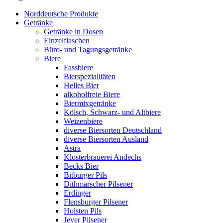
Norddeutsche Produkte
Getränke
Getränke in Dosen
Einzelflaschen
Büro- und Tagungsgetränke
Biere
Fassbiere
Bierspezialitäten
Helles Bier
alkoholfreie Biere
Biermixgetränke
Kölsch, Schwarz- und Altbiere
Weizenbiere
diverse Biersorten Deutschland
diverse Biersorten Ausland
Astra
Klosterbrauerei Andechs
Becks Bier
Bitburger Pils
Dithmarscher Pilsener
Erdinger
Flensburger Pilsener
Holsten Pils
Jever Pilsener