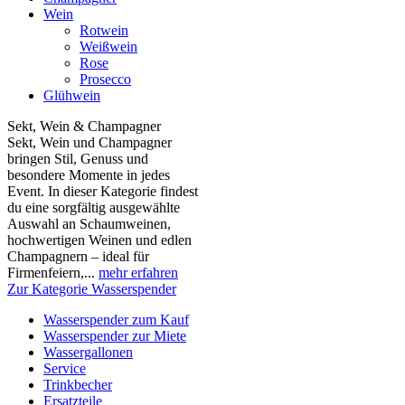
Wein
Rotwein
Weißwein
Rose
Prosecco
Glühwein
Sekt, Wein & Champagner
Sekt, Wein und Champagner
bringen Stil, Genuss und
besondere Momente in jedes
Event. In dieser Kategorie findest
du eine sorgfältig ausgewählte
Auswahl an Schaumweinen,
hochwertigen Weinen und edlen
Champagnern – ideal für
Firmenfeiern,...
mehr erfahren
Zur Kategorie Wasserspender
Wasserspender zum Kauf
Wasserspender zur Miete
Wassergallonen
Service
Trinkbecher
Ersatzteile