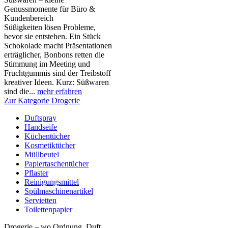
Genussmomente für Büro &
Kundenbereich
Süßigkeiten lösen Probleme,
bevor sie entstehen. Ein Stück
Schokolade macht Präsentationen
erträglicher, Bonbons retten die
Stimmung im Meeting und
Fruchtgummis sind der Treibstoff
kreativer Ideen. Kurz: Süßwaren
sind die...
mehr erfahren
Zur Kategorie Drogerie
Duftspray
Handseife
Küchentücher
Kosmetiktücher
Müllbeutel
Papiertaschentücher
Pflaster
Reinigungsmittel
Spülmaschinenartikel
Servietten
Toilettenpapier
Drogerie – wo Ordnung, Duft