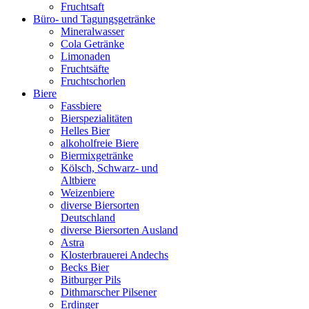
Fruchtsaft
Büro- und Tagungsgetränke
Mineralwasser
Cola Getränke
Limonaden
Fruchtsäfte
Fruchtschorlen
Biere
Fassbiere
Bierspezialitäten
Helles Bier
alkoholfreie Biere
Biermixgetränke
Kölsch, Schwarz- und
Altbiere
Weizenbiere
diverse Biersorten
Deutschland
diverse Biersorten Ausland
Astra
Klosterbrauerei Andechs
Becks Bier
Bitburger Pils
Dithmarscher Pilsener
Erdinger