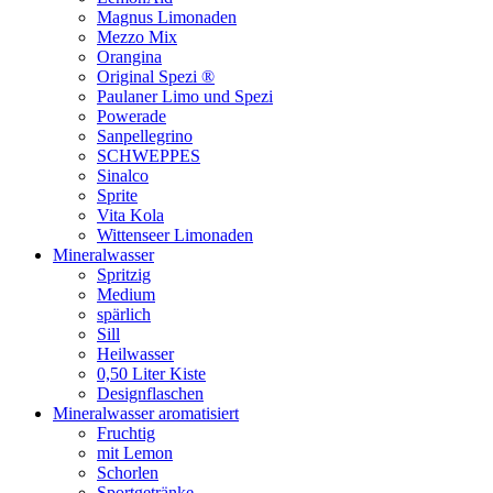
Magnus Limonaden
Mezzo Mix
Orangina
Original Spezi ®
Paulaner Limo und Spezi
Powerade
Sanpellegrino
SCHWEPPES
Sinalco
Sprite
Vita Kola
Wittenseer Limonaden
Mineralwasser
Spritzig
Medium
spärlich
Sill
Heilwasser
0,50 Liter Kiste
Designflaschen
Mineralwasser aromatisiert
Fruchtig
mit Lemon
Schorlen
Sportgetränke