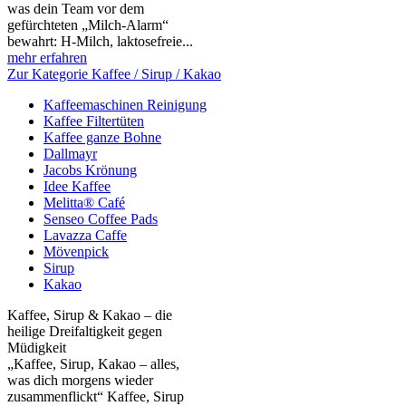
was dein Team vor dem
gefürchteten „Milch‑Alarm“
bewahrt: H‑Milch, laktosefreie...
mehr erfahren
Zur Kategorie Kaffee / Sirup / Kakao
Kaffeemaschinen Reinigung
Kaffee Filtertüten
Kaffee ganze Bohne
Dallmayr
Jacobs Krönung
Idee Kaffee
Melitta® Café
Senseo Coffee Pads
Lavazza Caffe
Mövenpick
Sirup
Kakao
Kaffee, Sirup & Kakao – die
heilige Dreifaltigkeit gegen
Müdigkeit
„Kaffee, Sirup, Kakao – alles,
was dich morgens wieder
zusammenflickt“ Kaffee, Sirup