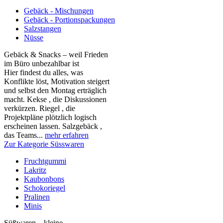
Gebäck - Mischungen
Gebäck - Portionspackungen
Salzstangen
Nüsse
Gebäck & Snacks – weil Frieden
im Büro unbezahlbar ist
Hier findest du alles, was
Konflikte löst, Motivation steigert
und selbst den Montag erträglich
macht. Kekse , die Diskussionen
verkürzen. Riegel , die
Projektpläne plötzlich logisch
erscheinen lassen. Salzgebäck ,
das Teams...
mehr erfahren
Zur Kategorie Süsswaren
Fruchtgummi
Lakritz
Kaubonbons
Schokoriegel
Pralinen
Minis
Süßwaren – kleine