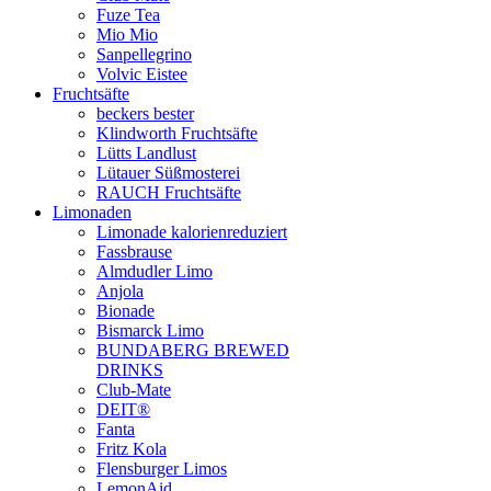
Fuze Tea
Mio Mio
Sanpellegrino
Volvic Eistee
Fruchtsäfte
beckers bester
Klindworth Fruchtsäfte
Lütts Landlust
Lütauer Süßmosterei
RAUCH Fruchtsäfte
Limonaden
Limonade kalorienreduziert
Fassbrause
Almdudler Limo
Anjola
Bionade
Bismarck Limo
BUNDABERG BREWED
DRINKS
Club-Mate
DEIT®
Fanta
Fritz Kola
Flensburger Limos
LemonAid