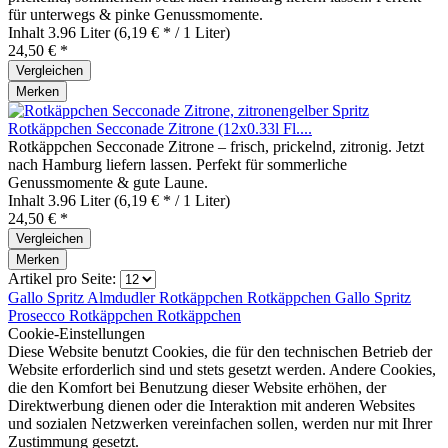
für unterwegs & pinke Genussmomente.
Inhalt
3.96 Liter
(6,19 € * / 1 Liter)
24,50 € *
Vergleichen
Merken
Rotkäppchen Secconade Zitrone (12x0.33l Fl....
Rotkäppchen Secconade Zitrone – frisch, prickelnd, zitronig. Jetzt
nach Hamburg liefern lassen. Perfekt für sommerliche
Genussmomente & gute Laune.
Inhalt
3.96 Liter
(6,19 € * / 1 Liter)
24,50 € *
Vergleichen
Merken
Artikel pro Seite:
Gallo Spritz
Almdudler
Rotkäppchen
Rotkäppchen
Gallo Spritz
Prosecco
Rotkäppchen
Rotkäppchen
Cookie-Einstellungen
Diese Website benutzt Cookies, die für den technischen Betrieb der
Website erforderlich sind und stets gesetzt werden. Andere Cookies,
die den Komfort bei Benutzung dieser Website erhöhen, der
Direktwerbung dienen oder die Interaktion mit anderen Websites
und sozialen Netzwerken vereinfachen sollen, werden nur mit Ihrer
Zustimmung gesetzt.