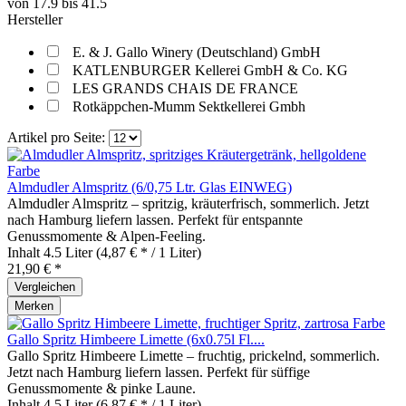
von
17.9
bis
41.5
Hersteller
E. & J. Gallo Winery (Deutschland) GmbH
KATLENBURGER Kellerei GmbH & Co. KG
LES GRANDS CHAIS DE FRANCE
Rotkäppchen-Mumm Sektkellerei Gmbh
Artikel pro Seite:
Almdudler Almspritz (6/0,75 Ltr. Glas EINWEG)
Almdudler Almspritz – spritzig, kräuterfrisch, sommerlich. Jetzt
nach Hamburg liefern lassen. Perfekt für entspannte
Genussmomente & Alpen‑Feeling.
Inhalt
4.5 Liter
(4,87 € * / 1 Liter)
21,90 € *
Vergleichen
Merken
Gallo Spritz Himbeere Limette (6x0.75l Fl....
Gallo Spritz Himbeere Limette – fruchtig, prickelnd, sommerlich.
Jetzt nach Hamburg liefern lassen. Perfekt für süffige
Genussmomente & pinke Laune.
Inhalt
4.5 Liter
(6,87 € * / 1 Liter)