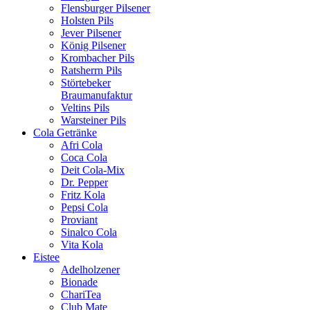
Flensburger Pilsener
Holsten Pils
Jever Pilsener
König Pilsener
Krombacher Pils
Ratsherrn Pils
Störtebeker
Braumanufaktur
Veltins Pils
Warsteiner Pils
Cola Getränke
Afri Cola
Coca Cola
Deit Cola-Mix
Dr. Pepper
Fritz Kola
Pepsi Cola
Proviant
Sinalco Cola
Vita Kola
Eistee
Adelholzener
Bionade
ChariTea
Club Mate