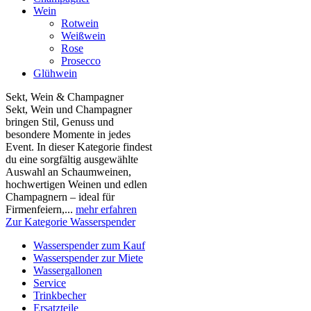
Wein
Rotwein
Weißwein
Rose
Prosecco
Glühwein
Sekt, Wein & Champagner
Sekt, Wein und Champagner
bringen Stil, Genuss und
besondere Momente in jedes
Event. In dieser Kategorie findest
du eine sorgfältig ausgewählte
Auswahl an Schaumweinen,
hochwertigen Weinen und edlen
Champagnern – ideal für
Firmenfeiern,...
mehr erfahren
Zur Kategorie Wasserspender
Wasserspender zum Kauf
Wasserspender zur Miete
Wassergallonen
Service
Trinkbecher
Ersatzteile