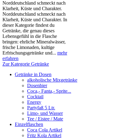
Norddeutschland schmeckt nach
Klarheit, Küste und Charakter.
Norddeutschland schmeckt nach
Klarheit, Küste und Charakter. In
dieser Kategorie findest du
Getränke, die genau dieses
Lebensgefühl in die Flasche
bringen: ehrliche Mineralwässer,
frische Limonaden, kultige
Erfrischungsgetränke und...
mehr
erfahren
Zur Kategorie Getränke
Getränke in Dosen
alkoholische Mixgetränke
Dosenbier
Coca,- Fanta,- Sprite...
Cocktail
Energy
Partyfaß 5 Ltr.
Limo- und Wasser
Tee / Eistee / Mate
Einzelflaschen
Coca Cola Artikel
Fritz Kola Artikel