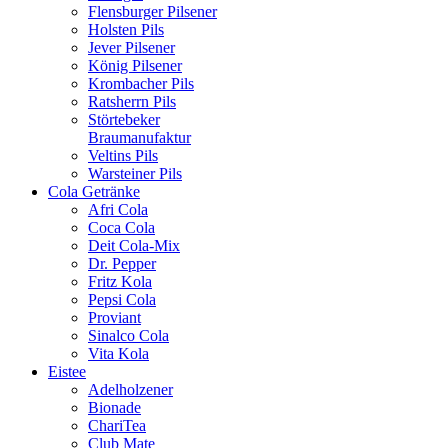
Flensburger Pilsener
Holsten Pils
Jever Pilsener
König Pilsener
Krombacher Pils
Ratsherrn Pils
Störtebeker
Braumanufaktur
Veltins Pils
Warsteiner Pils
Cola Getränke
Afri Cola
Coca Cola
Deit Cola-Mix
Dr. Pepper
Fritz Kola
Pepsi Cola
Proviant
Sinalco Cola
Vita Kola
Eistee
Adelholzener
Bionade
ChariTea
Club Mate