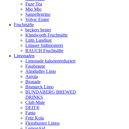
Fuze Tea
Mio Mio
Sanpellegrino
Volvic Eistee
Fruchtsäfte
beckers bester
Klindworth Fruchtsäfte
Lütts Landlust
Lütauer Süßmosterei
RAUCH Fruchtsäfte
Limonaden
Limonade kalorienreduziert
Fassbrause
Almdudler Limo
Anjola
Bionade
Bismarck Limo
BUNDABERG BREWED
DRINKS
Club-Mate
DEIT®
Fanta
Fritz Kola
Flensburger Limos
LemonAid