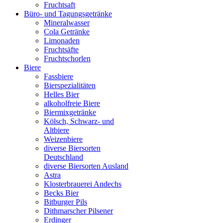
Fruchtsaft
Büro- und Tagungsgetränke
Mineralwasser
Cola Getränke
Limonaden
Fruchtsäfte
Fruchtschorlen
Biere
Fassbiere
Bierspezialitäten
Helles Bier
alkoholfreie Biere
Biermixgetränke
Kölsch, Schwarz- und
Altbiere
Weizenbiere
diverse Biersorten
Deutschland
diverse Biersorten Ausland
Astra
Klosterbrauerei Andechs
Becks Bier
Bitburger Pils
Dithmarscher Pilsener
Erdinger