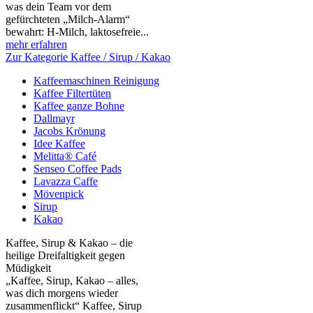
was dein Team vor dem
gefürchteten „Milch‑Alarm“
bewahrt: H‑Milch, laktosefreie...
mehr erfahren
Zur Kategorie Kaffee / Sirup / Kakao
Kaffeemaschinen Reinigung
Kaffee Filtertüten
Kaffee ganze Bohne
Dallmayr
Jacobs Krönung
Idee Kaffee
Melitta® Café
Senseo Coffee Pads
Lavazza Caffe
Mövenpick
Sirup
Kakao
Kaffee, Sirup & Kakao – die
heilige Dreifaltigkeit gegen
Müdigkeit
„Kaffee, Sirup, Kakao – alles,
was dich morgens wieder
zusammenflickt“ Kaffee, Sirup