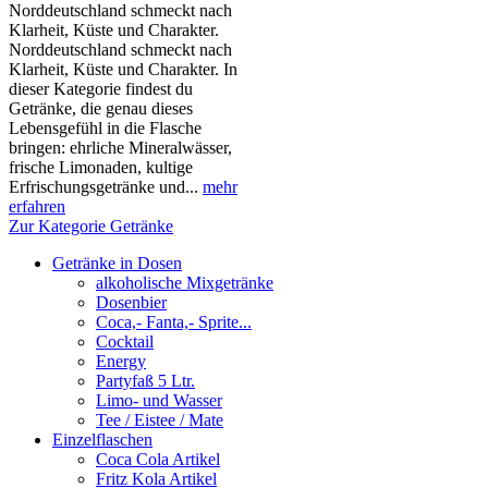
Norddeutschland schmeckt nach
Klarheit, Küste und Charakter.
Norddeutschland schmeckt nach
Klarheit, Küste und Charakter. In
dieser Kategorie findest du
Getränke, die genau dieses
Lebensgefühl in die Flasche
bringen: ehrliche Mineralwässer,
frische Limonaden, kultige
Erfrischungsgetränke und...
mehr
erfahren
Zur Kategorie Getränke
Getränke in Dosen
alkoholische Mixgetränke
Dosenbier
Coca,- Fanta,- Sprite...
Cocktail
Energy
Partyfaß 5 Ltr.
Limo- und Wasser
Tee / Eistee / Mate
Einzelflaschen
Coca Cola Artikel
Fritz Kola Artikel