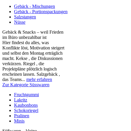
Gebäck - Mischungen
Gebäck - Portionspackungen
Salzstangen
Nüsse
Gebäck & Snacks – weil Frieden
im Büro unbezahlbar ist
Hier findest du alles, was
Konflikte löst, Motivation steigert
und selbst den Montag erträglich
macht. Kekse , die Diskussionen
verkürzen. Riegel , die
Projektpläne plötzlich logisch
erscheinen lassen. Salzgebäck ,
das Teams...
mehr erfahren
Zur Kategorie Süsswaren
Fruchtgummi
Lakritz
Kaubonbons
Schokoriegel
Pralinen
Minis
Süßwaren – kleine