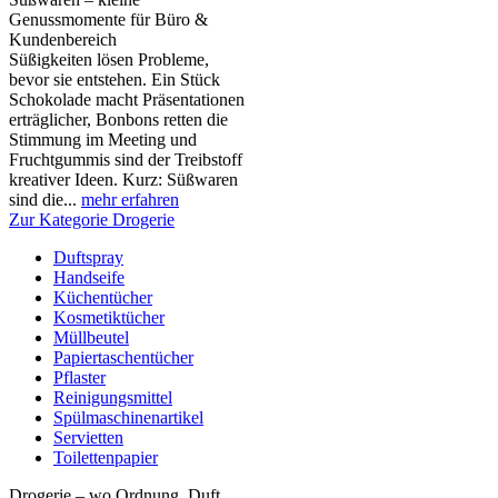
Genussmomente für Büro &
Kundenbereich
Süßigkeiten lösen Probleme,
bevor sie entstehen. Ein Stück
Schokolade macht Präsentationen
erträglicher, Bonbons retten die
Stimmung im Meeting und
Fruchtgummis sind der Treibstoff
kreativer Ideen. Kurz: Süßwaren
sind die...
mehr erfahren
Zur Kategorie Drogerie
Duftspray
Handseife
Küchentücher
Kosmetiktücher
Müllbeutel
Papiertaschentücher
Pflaster
Reinigungsmittel
Spülmaschinenartikel
Servietten
Toilettenpapier
Drogerie – wo Ordnung, Duft