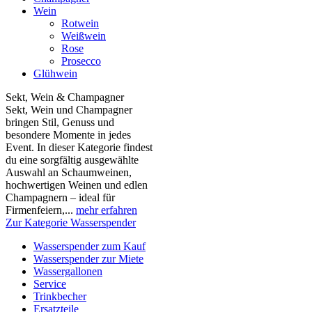
Wein
Rotwein
Weißwein
Rose
Prosecco
Glühwein
Sekt, Wein & Champagner
Sekt, Wein und Champagner
bringen Stil, Genuss und
besondere Momente in jedes
Event. In dieser Kategorie findest
du eine sorgfältig ausgewählte
Auswahl an Schaumweinen,
hochwertigen Weinen und edlen
Champagnern – ideal für
Firmenfeiern,...
mehr erfahren
Zur Kategorie Wasserspender
Wasserspender zum Kauf
Wasserspender zur Miete
Wassergallonen
Service
Trinkbecher
Ersatzteile