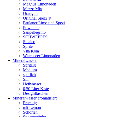
Magnus Limonaden
Mezzo Mix
Orangina
Original Spezi ®
Paulaner Limo und Spezi
Powerade
Sanpellegrino
SCHWEPPES
Sinalco
Sprite
Vita Kola
Wittenseer Limonaden
Mineralwasser
Spritzig
Medium
spärlich
Sill
Heilwasser
0,50 Liter Kiste
Designflaschen
Mineralwasser aromatisiert
Fruchtig
mit Lemon
Schorlen
Sportgetränke