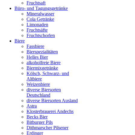
Fruchtsaft
Büro- und Tagungsgetränke
Mineralwasser
Cola Getränke
Limonaden
Fruchtsäfte
Fruchtschorlen
Biere
Fassbiere
Bierspezialitäten
Helles Bier
alkoholfreie Biere
Biermixgetränke
Kölsch, Schwarz- und
Altbiere
Weizenbiere
diverse Biersorten
Deutschland
diverse Biersorten Ausland
Astra
Klosterbrauerei Andechs
Becks Bier
Bitburger Pils
Dithmarscher Pilsener
Erdinger