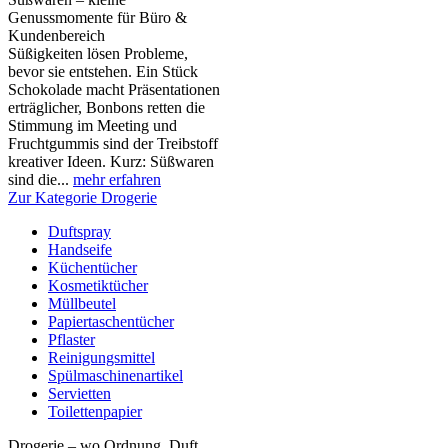
Genussmomente für Büro &
Kundenbereich
Süßigkeiten lösen Probleme,
bevor sie entstehen. Ein Stück
Schokolade macht Präsentationen
erträglicher, Bonbons retten die
Stimmung im Meeting und
Fruchtgummis sind der Treibstoff
kreativer Ideen. Kurz: Süßwaren
sind die...
mehr erfahren
Zur Kategorie Drogerie
Duftspray
Handseife
Küchentücher
Kosmetiktücher
Müllbeutel
Papiertaschentücher
Pflaster
Reinigungsmittel
Spülmaschinenartikel
Servietten
Toilettenpapier
Drogerie – wo Ordnung, Duft