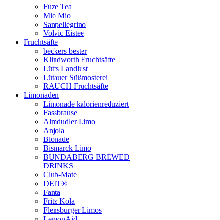
Fuze Tea
Mio Mio
Sanpellegrino
Volvic Eistee
Fruchtsäfte
beckers bester
Klindworth Fruchtsäfte
Lütts Landlust
Lütauer Süßmosterei
RAUCH Fruchtsäfte
Limonaden
Limonade kalorienreduziert
Fassbrause
Almdudler Limo
Anjola
Bionade
Bismarck Limo
BUNDABERG BREWED
DRINKS
Club-Mate
DEIT®
Fanta
Fritz Kola
Flensburger Limos
LemonAid