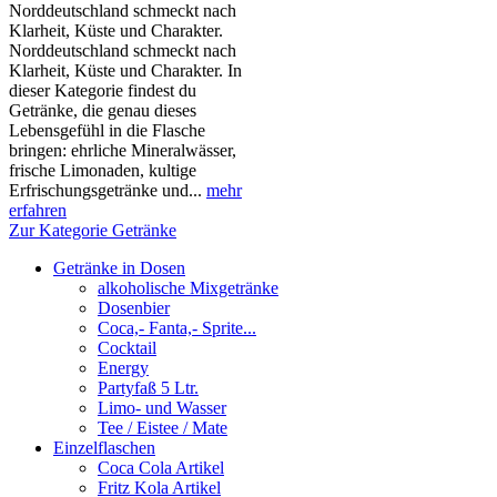
Norddeutschland schmeckt nach
Klarheit, Küste und Charakter.
Norddeutschland schmeckt nach
Klarheit, Küste und Charakter. In
dieser Kategorie findest du
Getränke, die genau dieses
Lebensgefühl in die Flasche
bringen: ehrliche Mineralwässer,
frische Limonaden, kultige
Erfrischungsgetränke und...
mehr
erfahren
Zur Kategorie Getränke
Getränke in Dosen
alkoholische Mixgetränke
Dosenbier
Coca,- Fanta,- Sprite...
Cocktail
Energy
Partyfaß 5 Ltr.
Limo- und Wasser
Tee / Eistee / Mate
Einzelflaschen
Coca Cola Artikel
Fritz Kola Artikel