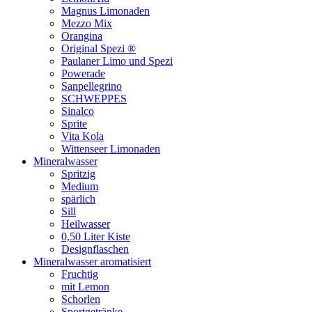
Magnus Limonaden
Mezzo Mix
Orangina
Original Spezi ®
Paulaner Limo und Spezi
Powerade
Sanpellegrino
SCHWEPPES
Sinalco
Sprite
Vita Kola
Wittenseer Limonaden
Mineralwasser
Spritzig
Medium
spärlich
Sill
Heilwasser
0,50 Liter Kiste
Designflaschen
Mineralwasser aromatisiert
Fruchtig
mit Lemon
Schorlen
Sportgetränke