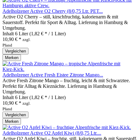
Adelholzener Active O2 Cherry (8/0,75 Ltr. PET...
Active O2 Cherry – still, kirschfruchtig, kalorienarm & mit
Sauerstoff. Perfekt für Sport & Alltag. Lieferung in Hamburg &
Umgebung.
Inhalt
6 Liter
(1,82 € * / 1 Liter)
10,90 € *
zzgl.
Pfand
Vergleichen
Merken
Adelholzener Active Fresh Eistee Zitrone Mango...
Active Fresh Zitrone Mango – fruchtig, leicht & mit Schwarztee.
Perfekt für Alltag & Kieznächte. Lieferung in Hamburg &
Umgebung.
Inhalt
6 Liter
(1,82 € * / 1 Liter)
10,90 € *
zzgl.
Pfand
Vergleichen
Merken
Adelholzener Active O2 Apfel Kiwi (8/0,75 Ltr....
Active O2 Apfel Kiwi – fruchtig, still, kalorienarm & mit Sauerstoff.