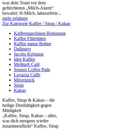
was dein Team vor dem
gefürchteten „Milch‑Alarm“
bewahrt: H‑Milch, laktosefreie...
mehr erfahren
Zur Kategorie Kaffee / Sirup / Kakao
Kaffeemaschinen Reinigung
Kaffee Filtertüten
Kaffee ganze Bohne
Dallmayr
Jacobs Krönung
Idee Kaffee
Melitta® Café
Senseo Coffee Pads
Lavazza Caffe
Mövenpick
Sirup
Kakao
Kaffee, Sirup & Kakao – die
heilige Dreifaltigkeit gegen
Müdigkeit
„Kaffee, Sirup, Kakao – alles,
was dich morgens wieder
zusammenflickt“ Kaffee, Sirup