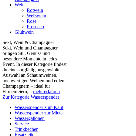
Wein
Rotwein
Weißwein
Rose
Prosecco
Glühwein
Sekt, Wein & Champagner
Sekt, Wein und Champagner
bringen Stil, Genuss und
besondere Momente in jedes
Event. In dieser Kategorie findest
du eine sorgfältig ausgewählte
Auswahl an Schaumweinen,
hochwertigen Weinen und edlen
Champagnern – ideal für
Firmenfeiern,...
mehr erfahren
Zur Kategorie Wasserspender
Wasserspender zum Kauf
Wasserspender zur Miete
Wassergallonen
Service
Trinkbecher
Ersatzteile