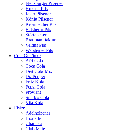
Flensburger Pilsener
Holsten Pils
Jever Pilsener
König Pilsener
Krombacher Pils
Ratsherrn Pils
Störtebeker
Braumanufaktur
Veltins Pils
Warsteiner Pils
Cola Getränke
Afri Cola
Coca Cola
Deit Cola-Mix
Dr. Pepper
Fritz Kola
Pepsi Cola
Proviant
Sinalco Cola
Vita Kola
Eistee
Adelholzener
Bionade
ChariTea
Club Mate