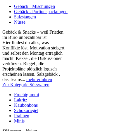
Gebäck - Mischungen
Gebäck - Portionspackungen
Salzstangen
Nüsse
Gebäck & Snacks – weil Frieden
im Büro unbezahlbar ist
Hier findest du alles, was
Konflikte löst, Motivation steigert
und selbst den Montag erträglich
macht. Kekse , die Diskussionen
verkürzen. Riegel , die
Projektpläne plötzlich logisch
erscheinen lassen. Salzgebäck ,
das Teams...
mehr erfahren
Zur Kategorie Süsswaren
Fruchtgummi
Lakritz
Kaubonbons
Schokoriegel
Pralinen
Minis
Süßwaren – kleine