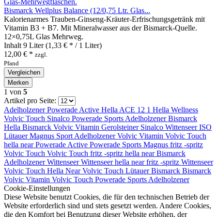
Bismarck Wellplus Balance (12/0,75 Ltr. Glas...
Kalorienarmes Trauben‑Ginseng‑Kräuter‑Erfrischungsgetränk mit
Vitamin B3 + B7. Mit Mineralwasser aus der Bismarck‑Quelle.
12×0,75L Glas Mehrweg.
Inhalt
9 Liter
(1,33 € * / 1 Liter)
12,00 € *
zzgl.
Pfand
Vergleichen
Merken
1
von
5
Artikel pro Seite:
Adelholzener
Powerade Active
Hella ACE 12 1
Hella Wellness
Volvic Touch
Sinalco
Powerade Sports
Adelholzener
Bismarck
Hella
Bismarck
Volvic Vitamin
Gerolsteiner
Sinalco
Wittenseer ISO
Lütauer
Magnus Sport
Adelholzener
Volvic Vitamin
Volvic Touch
hella near
Powerade Active
Powerade Sports
Magnus
fritz -spritz
Volvic Touch
Volvic Touch
fritz -spritz
hella near
Bismarck
Adelholzener
Wittenseer
Wittenseer
hella near
fritz -spritz
Wittenseer
Volvic Touch
Hella Near
Volvic Touch
Lütauer
Bismarck
Bismarck
Volvic Vitamin
Volvic Touch
Powerade Sports
Adelholzener
Cookie-Einstellungen
Diese Website benutzt Cookies, die für den technischen Betrieb der
Website erforderlich sind und stets gesetzt werden. Andere Cookies,
die den Komfort bei Benutzung dieser Website erhöhen, der