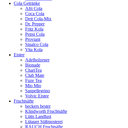
Cola Getränke
Afri Cola
Coca Cola
Deit Cola-Mix
Dr. Pepper
Fritz Kola
Pepsi Cola
Proviant
Sinalco Cola
Vita Kola
Eistee
Adelholzener
Bionade
ChariTea
Club Mate
Fuze Tea
Mio Mio
Sanpellegrino
Volvic Eistee
Fruchtsäfte
beckers bester
Klindworth Fruchtsäfte
Lütts Landlust
Lütauer Süßmosterei
RAUCH Fruchtsäfte