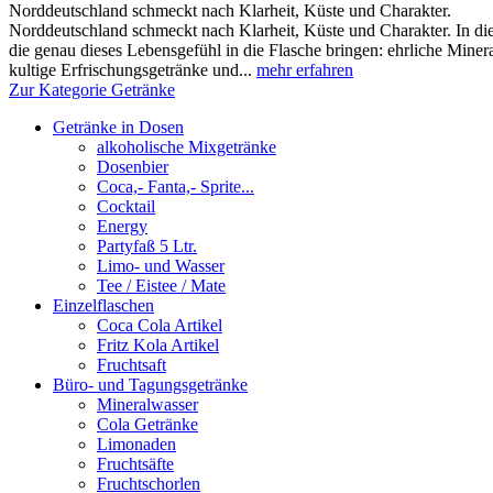
Norddeutschland schmeckt nach Klarheit, Küste und Charakter.
Norddeutschland schmeckt nach Klarheit, Küste und Charakter. In die
die genau dieses Lebensgefühl in die Flasche bringen: ehrliche Miner
kultige Erfrischungsgetränke und...
mehr erfahren
Zur Kategorie Getränke
Getränke in Dosen
alkoholische Mixgetränke
Dosenbier
Coca,- Fanta,- Sprite...
Cocktail
Energy
Partyfaß 5 Ltr.
Limo- und Wasser
Tee / Eistee / Mate
Einzelflaschen
Coca Cola Artikel
Fritz Kola Artikel
Fruchtsaft
Büro- und Tagungsgetränke
Mineralwasser
Cola Getränke
Limonaden
Fruchtsäfte
Fruchtschorlen