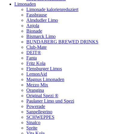
Limonaden
Limonade kalorienreduziert
Fassbrause
Almdudler Limo
Anjola
Bionade
Bismarck Limo
BUNDABERG BREWED DRINKS
Club-Mate
DEIT®
Fanta
Fritz Kola
Flensburger Limos
LemonAid
Magnus Limonaden
Mezzo Mix
Orangina
Original Spezi ®
Paulaner Limo und Spezi
Powerade
Sanpellegrino
SCHWEPPES
Sinalco
Sprite
Vita Kola