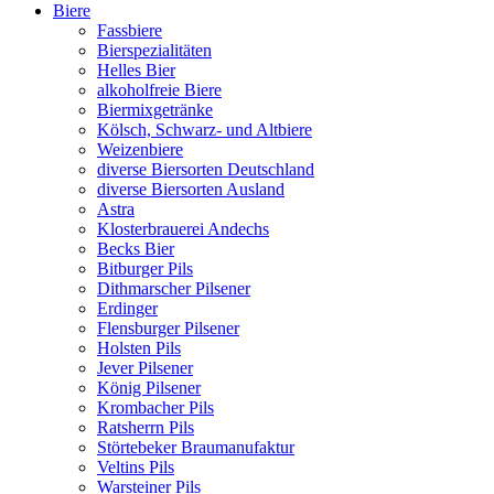
Biere
Fassbiere
Bierspezialitäten
Helles Bier
alkoholfreie Biere
Biermixgetränke
Kölsch, Schwarz- und Altbiere
Weizenbiere
diverse Biersorten Deutschland
diverse Biersorten Ausland
Astra
Klosterbrauerei Andechs
Becks Bier
Bitburger Pils
Dithmarscher Pilsener
Erdinger
Flensburger Pilsener
Holsten Pils
Jever Pilsener
König Pilsener
Krombacher Pils
Ratsherrn Pils
Störtebeker Braumanufaktur
Veltins Pils
Warsteiner Pils