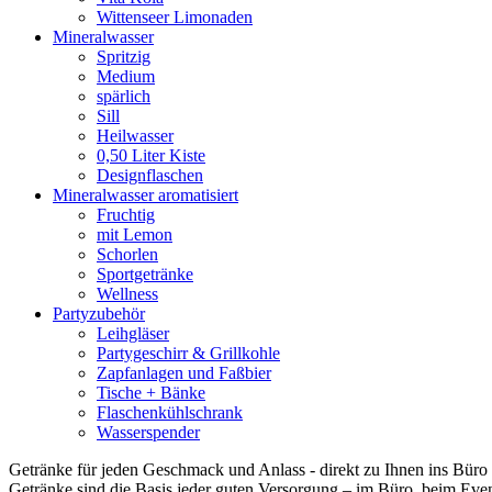
Wittenseer Limonaden
Mineralwasser
Spritzig
Medium
spärlich
Sill
Heilwasser
0,50 Liter Kiste
Designflaschen
Mineralwasser aromatisiert
Fruchtig
mit Lemon
Schorlen
Sportgetränke
Wellness
Partyzubehör
Leihgläser
Partygeschirr & Grillkohle
Zapfanlagen und Faßbier
Tische + Bänke
Flaschenkühlschrank
Wasserspender
Getränke für jeden Geschmack und Anlass - direkt zu Ihnen ins Büro g
Getränke sind die Basis jeder guten Versorgung – im Büro, beim Event