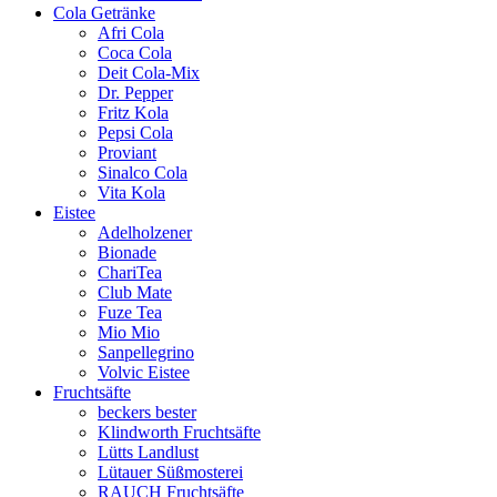
Cola Getränke
Afri Cola
Coca Cola
Deit Cola-Mix
Dr. Pepper
Fritz Kola
Pepsi Cola
Proviant
Sinalco Cola
Vita Kola
Eistee
Adelholzener
Bionade
ChariTea
Club Mate
Fuze Tea
Mio Mio
Sanpellegrino
Volvic Eistee
Fruchtsäfte
beckers bester
Klindworth Fruchtsäfte
Lütts Landlust
Lütauer Süßmosterei
RAUCH Fruchtsäfte