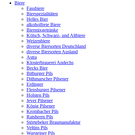
Biere
Fassbiere
Bierspezialitäten
Helles Bier
alkoholfreie Biere
Biermixgetränke
Kölsch, Schwarz- und Altbiere
Weizenbiere
diverse Biersorten Deutschland
diverse Biersorten Ausland
Astra
Klosterbrauerei Andechs
Becks Bier
Bitburger Pils
Dithmarscher Pilsener
Erdinger
Flensburger Pilsener
Holsten Pils
Jever Pilsener
König Pilsener
Krombacher Pils
Ratsherrn Pils
Störtebeker Braumanufaktur
Veltins Pils
Warsteiner Pils