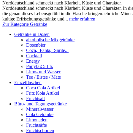
Norddeutschland schmeckt nach Klarheit, Küste und Charakter.
Norddeutschland schmeckt nach Klarheit, Küste und Charakter. In die
die genau dieses Lebensgefühl in die Flasche bringen: ehrliche Miner
kultige Erfrischungsgetränke und...
mehr erfahren
Zur Kategorie Getränke
Getränke in Dosen
alkoholische Mixgetränke
Dosenbier
Coca,- Fanta,- Sprite...
Cocktail
Energy
Partyfaß 5 Ltr.
Limo- und Wasser
Tee / Eistee / Mate
Einzelflaschen
Coca Cola Artikel
Fritz Kola Artikel
Fruchtsaft
Büro- und Tagungsgetränke
Mineralwasser
Cola Getränke
Limonaden
Fruchtsäfte
Fruchtschorlen