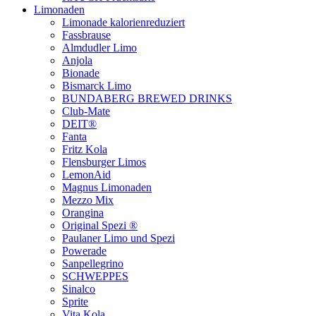
Limonaden
Limonade kalorienreduziert
Fassbrause
Almdudler Limo
Anjola
Bionade
Bismarck Limo
BUNDABERG BREWED DRINKS
Club-Mate
DEIT®
Fanta
Fritz Kola
Flensburger Limos
LemonAid
Magnus Limonaden
Mezzo Mix
Orangina
Original Spezi ®
Paulaner Limo und Spezi
Powerade
Sanpellegrino
SCHWEPPES
Sinalco
Sprite
Vita Kola