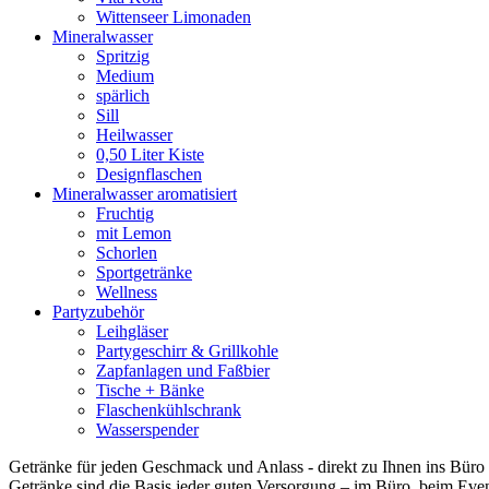
Wittenseer Limonaden
Mineralwasser
Spritzig
Medium
spärlich
Sill
Heilwasser
0,50 Liter Kiste
Designflaschen
Mineralwasser aromatisiert
Fruchtig
mit Lemon
Schorlen
Sportgetränke
Wellness
Partyzubehör
Leihgläser
Partygeschirr & Grillkohle
Zapfanlagen und Faßbier
Tische + Bänke
Flaschenkühlschrank
Wasserspender
Getränke für jeden Geschmack und Anlass - direkt zu Ihnen ins Büro g
Getränke sind die Basis jeder guten Versorgung – im Büro, beim Event