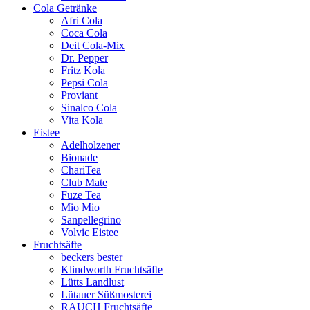
Cola Getränke
Afri Cola
Coca Cola
Deit Cola-Mix
Dr. Pepper
Fritz Kola
Pepsi Cola
Proviant
Sinalco Cola
Vita Kola
Eistee
Adelholzener
Bionade
ChariTea
Club Mate
Fuze Tea
Mio Mio
Sanpellegrino
Volvic Eistee
Fruchtsäfte
beckers bester
Klindworth Fruchtsäfte
Lütts Landlust
Lütauer Süßmosterei
RAUCH Fruchtsäfte