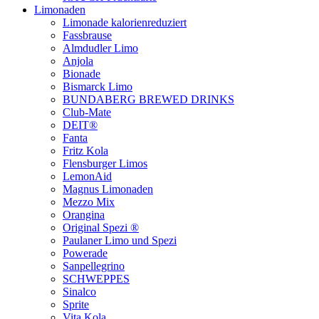
Limonaden
Limonade kalorienreduziert
Fassbrause
Almdudler Limo
Anjola
Bionade
Bismarck Limo
BUNDABERG BREWED DRINKS
Club-Mate
DEIT®
Fanta
Fritz Kola
Flensburger Limos
LemonAid
Magnus Limonaden
Mezzo Mix
Orangina
Original Spezi ®
Paulaner Limo und Spezi
Powerade
Sanpellegrino
SCHWEPPES
Sinalco
Sprite
Vita Kola