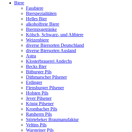
Biere
Fassbiere
Bierspezialitäten
Helles Bier
alkoholfreie Biere
Biermixgetränke
Kölsch, Schwarz- und Altbiere
Weizenbiere
diverse Biersorten Deutschland
diverse Biersorten Ausland
Astra
Klosterbrauerei Andechs
Becks Bier
Bitburger Pils
Dithmarscher Pilsener
Erdinger
Flensburger Pilsener
Holsten Pils
Jever Pilsener
König Pilsener
Krombacher Pils
Ratsherrn Pils
Störtebeker Braumanufaktur
Veltins Pils
Warsteiner Pils