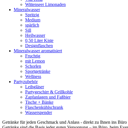
Wittenseer Limonaden
Mineralwasser
Spritzig
Medium
spärlich
Sill
Heilwasser
0,50 Liter Kiste
Designflaschen
Mineralwasser aromatisiert
Fruchtig
mit Lemon
Schorlen
Sportgetränke
Wellness
Partyzubehör
Leihgläser
Partygeschirr & Grillkohle
Zapfanlagen und Faßbier
Tische + Bänke
Flaschenkühlschrank
Wasserspender
Getränke für jeden Geschmack und Anlass - direkt zu Ihnen ins Büro g
Getränke sind die Basis jeder guten Versorgung – im Büro, beim Event