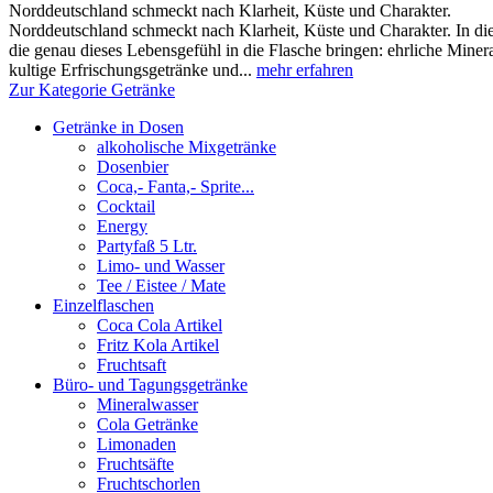
Norddeutschland schmeckt nach Klarheit, Küste und Charakter.
Norddeutschland schmeckt nach Klarheit, Küste und Charakter. In die
die genau dieses Lebensgefühl in die Flasche bringen: ehrliche Miner
kultige Erfrischungsgetränke und...
mehr erfahren
Zur Kategorie Getränke
Getränke in Dosen
alkoholische Mixgetränke
Dosenbier
Coca,- Fanta,- Sprite...
Cocktail
Energy
Partyfaß 5 Ltr.
Limo- und Wasser
Tee / Eistee / Mate
Einzelflaschen
Coca Cola Artikel
Fritz Kola Artikel
Fruchtsaft
Büro- und Tagungsgetränke
Mineralwasser
Cola Getränke
Limonaden
Fruchtsäfte
Fruchtschorlen