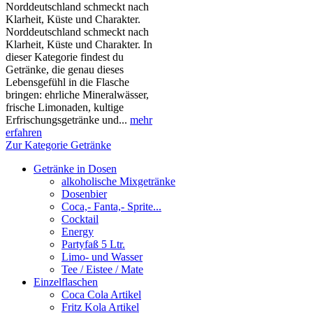
Norddeutschland schmeckt nach
Klarheit, Küste und Charakter.
Norddeutschland schmeckt nach
Klarheit, Küste und Charakter. In
dieser Kategorie findest du
Getränke, die genau dieses
Lebensgefühl in die Flasche
bringen: ehrliche Mineralwässer,
frische Limonaden, kultige
Erfrischungsgetränke und...
mehr
erfahren
Zur Kategorie Getränke
Getränke in Dosen
alkoholische Mixgetränke
Dosenbier
Coca,- Fanta,- Sprite...
Cocktail
Energy
Partyfaß 5 Ltr.
Limo- und Wasser
Tee / Eistee / Mate
Einzelflaschen
Coca Cola Artikel
Fritz Kola Artikel