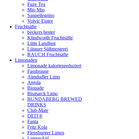
Fuze Tea
Mio Mio
Sanpellegrino
Volvic Eistee
Fruchtsäfte
beckers bester
Klindworth Fruchtsäfte
Lütts Landlust
Lütauer Süßmosterei
RAUCH Fruchtsäfte
Limonaden
Limonade kalorienreduziert
Fassbrause
Almdudler Limo
Anjola
Bionade
Bismarck Limo
BUNDABERG BREWED
DRINKS
Club-Mate
DEIT®
Fanta
Fritz Kola
Flensburger Limos
LemonAid