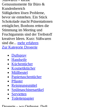
Genussmomente für Büro &
Kundenbereich
Süßigkeiten lösen Probleme,
bevor sie entstehen. Ein Stück
Schokolade macht Präsentationen
erträglicher, Bonbons retten die
Stimmung im Meeting und
Fruchtgummis sind der Treibstoff
kreativer Ideen. Kurz: Süßwaren
sind die...
mehr erfahren
Zur Kategorie Drogerie
Duftspray
Handseife
Küchentücher
Kosmetiktücher
Müllbeutel
Papiertaschentücher
Pflaster
Reinigungsmittel
Spülmaschinenartikel
Servietten
Toilettenpapier
Drogerie – wo Ordnung, Duft