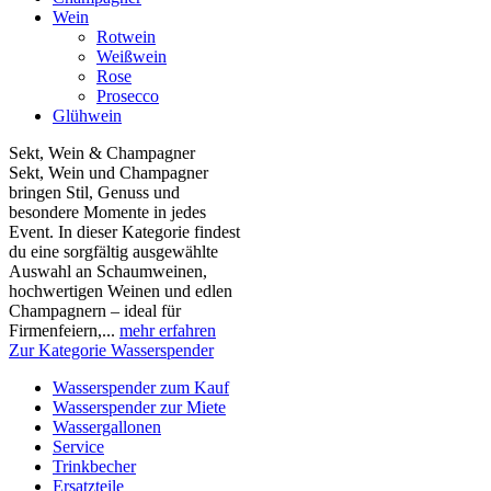
Wein
Rotwein
Weißwein
Rose
Prosecco
Glühwein
Sekt, Wein & Champagner
Sekt, Wein und Champagner
bringen Stil, Genuss und
besondere Momente in jedes
Event. In dieser Kategorie findest
du eine sorgfältig ausgewählte
Auswahl an Schaumweinen,
hochwertigen Weinen und edlen
Champagnern – ideal für
Firmenfeiern,...
mehr erfahren
Zur Kategorie Wasserspender
Wasserspender zum Kauf
Wasserspender zur Miete
Wassergallonen
Service
Trinkbecher
Ersatzteile