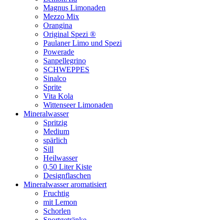
Magnus Limonaden
Mezzo Mix
Orangina
Original Spezi ®
Paulaner Limo und Spezi
Powerade
Sanpellegrino
SCHWEPPES
Sinalco
Sprite
Vita Kola
Wittenseer Limonaden
Mineralwasser
Spritzig
Medium
spärlich
Sill
Heilwasser
0,50 Liter Kiste
Designflaschen
Mineralwasser aromatisiert
Fruchtig
mit Lemon
Schorlen
Sportgetränke