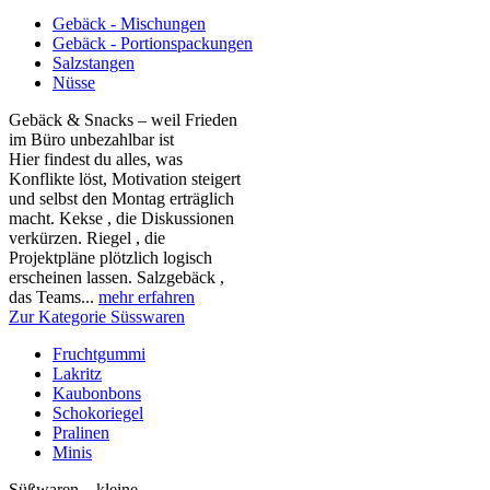
Gebäck - Mischungen
Gebäck - Portionspackungen
Salzstangen
Nüsse
Gebäck & Snacks – weil Frieden
im Büro unbezahlbar ist
Hier findest du alles, was
Konflikte löst, Motivation steigert
und selbst den Montag erträglich
macht. Kekse , die Diskussionen
verkürzen. Riegel , die
Projektpläne plötzlich logisch
erscheinen lassen. Salzgebäck ,
das Teams...
mehr erfahren
Zur Kategorie Süsswaren
Fruchtgummi
Lakritz
Kaubonbons
Schokoriegel
Pralinen
Minis
Süßwaren – kleine