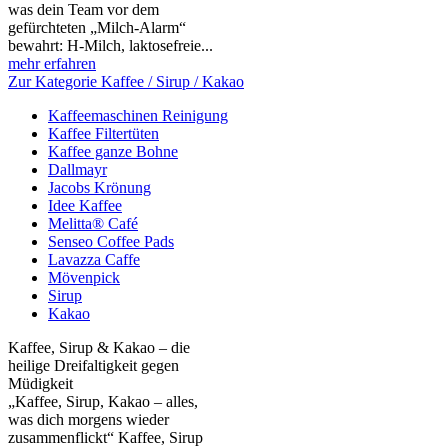
was dein Team vor dem
gefürchteten „Milch‑Alarm“
bewahrt: H‑Milch, laktosefreie...
mehr erfahren
Zur Kategorie Kaffee / Sirup / Kakao
Kaffeemaschinen Reinigung
Kaffee Filtertüten
Kaffee ganze Bohne
Dallmayr
Jacobs Krönung
Idee Kaffee
Melitta® Café
Senseo Coffee Pads
Lavazza Caffe
Mövenpick
Sirup
Kakao
Kaffee, Sirup & Kakao – die
heilige Dreifaltigkeit gegen
Müdigkeit
„Kaffee, Sirup, Kakao – alles,
was dich morgens wieder
zusammenflickt“ Kaffee, Sirup