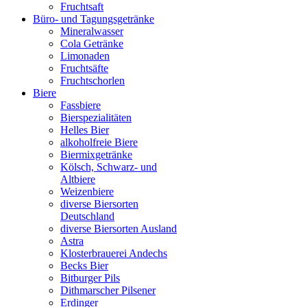
Fruchtsaft
Büro- und Tagungsgetränke
Mineralwasser
Cola Getränke
Limonaden
Fruchtsäfte
Fruchtschorlen
Biere
Fassbiere
Bierspezialitäten
Helles Bier
alkoholfreie Biere
Biermixgetränke
Kölsch, Schwarz- und
Altbiere
Weizenbiere
diverse Biersorten
Deutschland
diverse Biersorten Ausland
Astra
Klosterbrauerei Andechs
Becks Bier
Bitburger Pils
Dithmarscher Pilsener
Erdinger