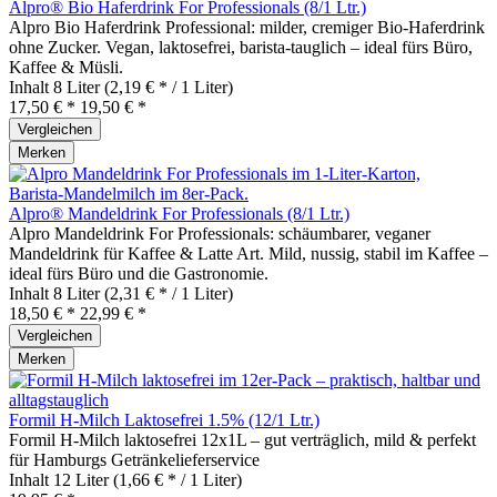
Alpro® Bio Haferdrink For Professionals (8/1 Ltr.)
Alpro Bio Haferdrink Professional: milder, cremiger Bio‑Haferdrink
ohne Zucker. Vegan, laktosefrei, barista‑tauglich – ideal fürs Büro,
Kaffee & Müsli.
Inhalt
8 Liter
(2,19 € * / 1 Liter)
17,50 € *
19,50 € *
Vergleichen
Merken
Alpro® Mandeldrink For Professionals (8/1 Ltr.)
Alpro Mandeldrink For Professionals: schäumbarer, veganer
Mandeldrink für Kaffee & Latte Art. Mild, nussig, stabil im Kaffee –
ideal fürs Büro und die Gastronomie.
Inhalt
8 Liter
(2,31 € * / 1 Liter)
18,50 € *
22,99 € *
Vergleichen
Merken
Formil H-Milch Laktosefrei 1.5% (12/1 Ltr.)
Formil H-Milch laktosefrei 12x1L – gut verträglich, mild & perfekt
für Hamburgs Getränkelieferservice
Inhalt
12 Liter
(1,66 € * / 1 Liter)