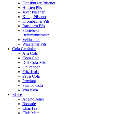
Flensburger Pilsener
Holsten Pils
Jever Pilsener
König Pilsener
Krombacher Pils
Ratsherrn Pils
Störtebeker
Braumanufaktur
Veltins Pils
Warsteiner Pils
Cola Getränke
Afri Cola
Coca Cola
Deit Cola-Mix
Dr. Pepper
Fritz Kola
Pepsi Cola
Proviant
Sinalco Cola
Vita Kola
Eistee
Adelholzener
Bionade
ChariTea
Club Mate