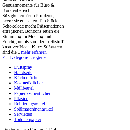
Genussmomente für Büro &
Kundenbereich
Süßigkeiten lösen Probleme,
bevor sie entstehen. Ein Stück
Schokolade macht Präsentationen
erträglicher, Bonbons retten die
Stimmung im Meeting und
Fruchtgummis sind der Treibstoff
kreativer Ideen. Kurz: Süßwaren
sind die...
mehr erfahren
Zur Kategorie Drogerie
Duftspray
Handseife
Küchentücher
Kosmetiktücher
Müllbeutel
Papiertaschentücher
Pflaster
Reinigungsmittel
Spülmaschinenartikel
Servietten
Toilettenpapier
Drogerie – wo Ordnung, Duft