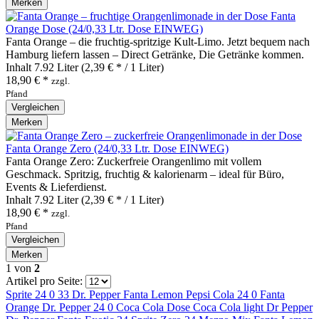
Merken
Fanta
Orange Dose (24/0,33 Ltr. Dose EINWEG)
Fanta Orange – die fruchtig‑spritzige Kult‑Limo. Jetzt bequem nach
Hamburg liefern lassen – Direct Getränke, Die Getränke kommen.
Inhalt
7.92 Liter
(2,39 € * / 1 Liter)
18,90 € *
zzgl.
Pfand
Vergleichen
Merken
Fanta Orange Zero (24/0,33 Ltr. Dose EINWEG)
Fanta Orange Zero: Zuckerfreie Orangenlimo mit vollem
Geschmack. Spritzig, fruchtig & kalorienarm – ideal für Büro,
Events & Lieferdienst.
Inhalt
7.92 Liter
(2,39 € * / 1 Liter)
18,90 € *
zzgl.
Pfand
Vergleichen
Merken
1
von
2
Artikel pro Seite:
Sprite 24 0 33
Dr. Pepper
Fanta Lemon
Pepsi Cola 24 0
Fanta
Orange
Dr. Pepper 24 0
Coca Cola Dose
Coca Cola light
Dr Pepper