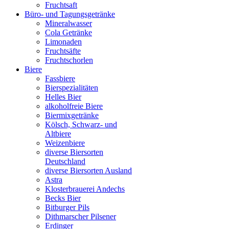
Fruchtsaft
Büro- und Tagungsgetränke
Mineralwasser
Cola Getränke
Limonaden
Fruchtsäfte
Fruchtschorlen
Biere
Fassbiere
Bierspezialitäten
Helles Bier
alkoholfreie Biere
Biermixgetränke
Kölsch, Schwarz- und
Altbiere
Weizenbiere
diverse Biersorten
Deutschland
diverse Biersorten Ausland
Astra
Klosterbrauerei Andechs
Becks Bier
Bitburger Pils
Dithmarscher Pilsener
Erdinger