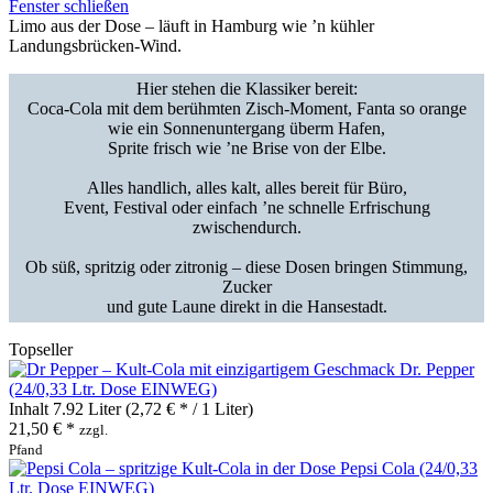
Fenster schließen
Limo aus der Dose – läuft in Hamburg wie ’n kühler
Landungsbrücken‑Wind.
Hier stehen die Klassiker bereit:
Coca‑Cola mit dem berühmten Zisch‑Moment, Fanta so orange
wie ein Sonnenuntergang überm Hafen,
Sprite frisch wie ’ne
Brise von der Elbe.
Alles handlich, alles kalt, alles bereit für Büro,
Event, Festival oder einfach ’ne
schnelle Erfrischung
zwischendurch.
Ob süß, spritzig oder zitronig – diese Dosen bringen Stimmung,
Zucker
und gute Laune direkt in die Hansestadt.
Topseller
Dr. Pepper
(24/0,33 Ltr. Dose EINWEG)
Inhalt
7.92 Liter
(2,72 € * / 1 Liter)
21,50 € *
zzgl.
Pfand
Pepsi Cola (24/0,33
Ltr. Dose EINWEG)