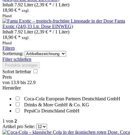
Inhalt
7.92 Liter
(2,39 € * / 1 Liter)
18,90 € *
zzgl.
Pfand
Fanta
Exotic (24/0,33 Ltr. Dose EINWEG)
Inhalt
7.92 Liter
(2,39 € * / 1 Liter)
18,90 € *
zzgl.
Pfand
Filtern
Sortierung:
Filter schließen
Produkte anzeigen
Sofort lieferbar
Preis
von
13.9
bis
22.9
Hersteller
Coca-Cola European Partners Deutschland GmbH
Drinks & More GmbH & Co. KG
PepsiCo Deutschland GmbH
1
von
2
Artikel pro Seite:
Coca