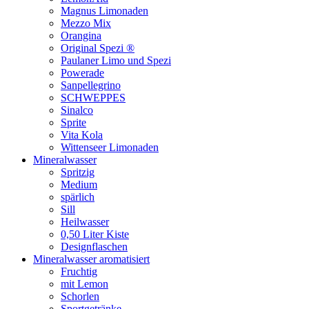
Magnus Limonaden
Mezzo Mix
Orangina
Original Spezi ®
Paulaner Limo und Spezi
Powerade
Sanpellegrino
SCHWEPPES
Sinalco
Sprite
Vita Kola
Wittenseer Limonaden
Mineralwasser
Spritzig
Medium
spärlich
Sill
Heilwasser
0,50 Liter Kiste
Designflaschen
Mineralwasser aromatisiert
Fruchtig
mit Lemon
Schorlen
Sportgetränke