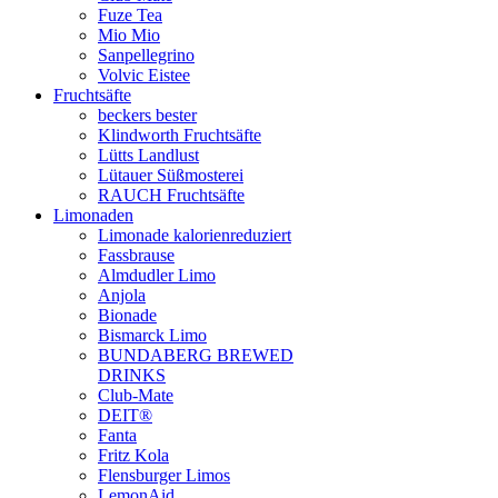
Fuze Tea
Mio Mio
Sanpellegrino
Volvic Eistee
Fruchtsäfte
beckers bester
Klindworth Fruchtsäfte
Lütts Landlust
Lütauer Süßmosterei
RAUCH Fruchtsäfte
Limonaden
Limonade kalorienreduziert
Fassbrause
Almdudler Limo
Anjola
Bionade
Bismarck Limo
BUNDABERG BREWED
DRINKS
Club-Mate
DEIT®
Fanta
Fritz Kola
Flensburger Limos
LemonAid