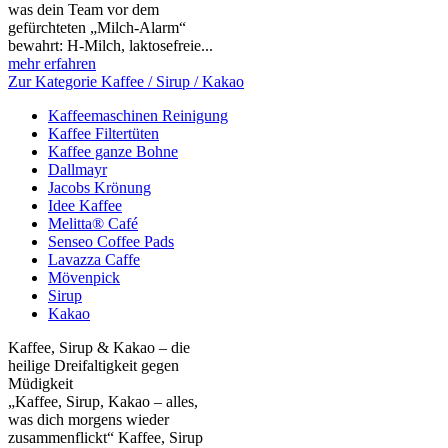
was dein Team vor dem
gefürchteten „Milch‑Alarm“
bewahrt: H‑Milch, laktosefreie...
mehr erfahren
Zur Kategorie Kaffee / Sirup / Kakao
Kaffeemaschinen Reinigung
Kaffee Filtertüten
Kaffee ganze Bohne
Dallmayr
Jacobs Krönung
Idee Kaffee
Melitta® Café
Senseo Coffee Pads
Lavazza Caffe
Mövenpick
Sirup
Kakao
Kaffee, Sirup & Kakao – die
heilige Dreifaltigkeit gegen
Müdigkeit
„Kaffee, Sirup, Kakao – alles,
was dich morgens wieder
zusammenflickt“ Kaffee, Sirup