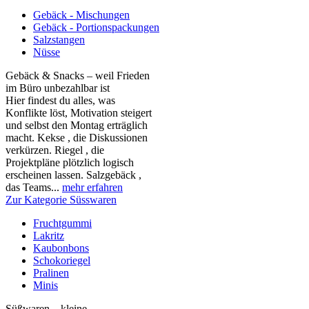
Gebäck - Mischungen
Gebäck - Portionspackungen
Salzstangen
Nüsse
Gebäck & Snacks – weil Frieden
im Büro unbezahlbar ist
Hier findest du alles, was
Konflikte löst, Motivation steigert
und selbst den Montag erträglich
macht. Kekse , die Diskussionen
verkürzen. Riegel , die
Projektpläne plötzlich logisch
erscheinen lassen. Salzgebäck ,
das Teams...
mehr erfahren
Zur Kategorie Süsswaren
Fruchtgummi
Lakritz
Kaubonbons
Schokoriegel
Pralinen
Minis
Süßwaren – kleine