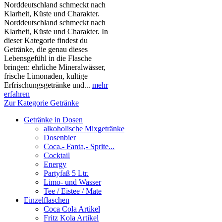
Norddeutschland schmeckt nach
Klarheit, Küste und Charakter.
Norddeutschland schmeckt nach
Klarheit, Küste und Charakter. In
dieser Kategorie findest du
Getränke, die genau dieses
Lebensgefühl in die Flasche
bringen: ehrliche Mineralwässer,
frische Limonaden, kultige
Erfrischungsgetränke und...
mehr
erfahren
Zur Kategorie Getränke
Getränke in Dosen
alkoholische Mixgetränke
Dosenbier
Coca,- Fanta,- Sprite...
Cocktail
Energy
Partyfaß 5 Ltr.
Limo- und Wasser
Tee / Eistee / Mate
Einzelflaschen
Coca Cola Artikel
Fritz Kola Artikel