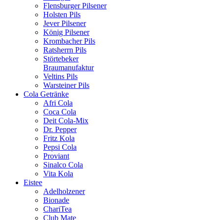
Flensburger Pilsener
Holsten Pils
Jever Pilsener
König Pilsener
Krombacher Pils
Ratsherrn Pils
Störtebeker
Braumanufaktur
Veltins Pils
Warsteiner Pils
Cola Getränke
Afri Cola
Coca Cola
Deit Cola-Mix
Dr. Pepper
Fritz Kola
Pepsi Cola
Proviant
Sinalco Cola
Vita Kola
Eistee
Adelholzener
Bionade
ChariTea
Club Mate